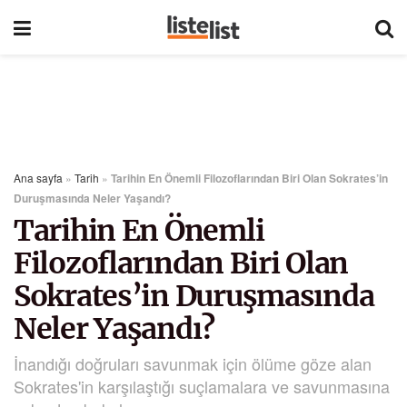
Ana sayfa
»
Tarih
»
Tarihin En Önemli Filozoflarından Biri Olan Sokrates’in
Duruşmasında Neler Yaşandı?
Tarihin En Önemli
Filozoflarından Biri Olan
Sokrates’in Duruşmasında
Neler Yaşandı?
İnandığı doğruları savunmak için ölüme göze alan
Sokrates'in karşılaştığı suçlamalara ve savunmasına