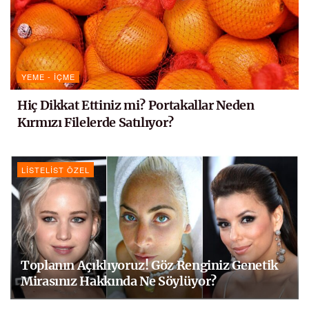
YEME - İÇME
Hiç Dikkat Ettiniz mi? Portakallar Neden
Kırmızı Filelerde Satılıyor?
LISTELIST ÖZEL
Toplanın Açıklıyoruz! Göz Renginiz Genetik
Mirasınız Hakkında Ne Söylüyor?