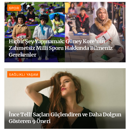
SPOR
Hiçbir Şey Yapmamak: Güney Kore’nin
Zahmetsiz Milli Sporu Hakkında Bilmeniz
Gerekenler
SAĞLIKLI YAŞAM
İnce Telli Saçları Güçlendiren ve Daha Dolgun
Gösteren 9 Öneri