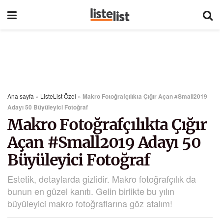
Ana sayfa
»
ListeList Özel
»
Makro Fotoğrafçılıkta Çığır Açan #Small2019
Adayı 50 Büyüleyici Fotoğraf
Makro Fotoğrafçılıkta Çığır
Açan #Small2019 Adayı 50
Büyüleyici Fotoğraf
Estetik, detaylarda gizlidir. Makro fotoğrafçılık da
bunun en güzel kanıtı. Gelin birlikte bu yılın
büyüleyici makro fotoğraflarına göz atalım!