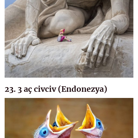
23. 3 aç civciv (Endonezya)