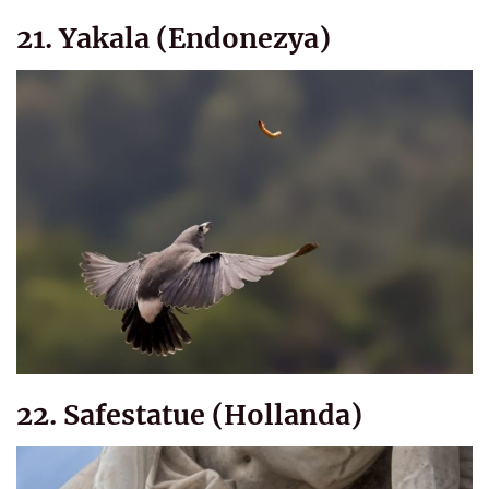
21. Yakala (Endonezya)
22. Safestatue (Hollanda)