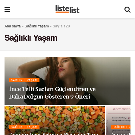
Ana sayfa
»
Sağlıklı Yaşam
»
Sayfa 128
Sağlıklı Yaşam
SAĞLIKLI YAŞAM
İnce Telli Saçları Güçlendiren ve
Daha Dolgun Gösteren 9 Öneri
SAĞLIKLI YAŞAM
SAĞLIKLI YA
Dondurulmuş Sebze ve Meyveler Taze
Aynaya Ba