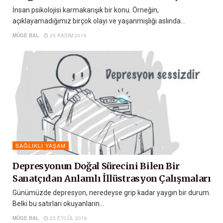
İnsan psikolojisi karmakarışık bir konu. Örneğin,
açıklayamadığımız birçok olayı ve yaşanmışlığı aslında...
MÜGE BAL
25 KASIM 2016
SAĞLIKLI YAŞAM
Depresyonun Doğal Sürecini Bilen Bir
Sanatçıdan Anlamlı İllüstrasyon Çalışmaları
Günümüzde depresyon, neredeyse grip kadar yaygın bir durum.
Belki bu satırları okuyanların...
MÜGE BAL
23 EYLÜL 2016