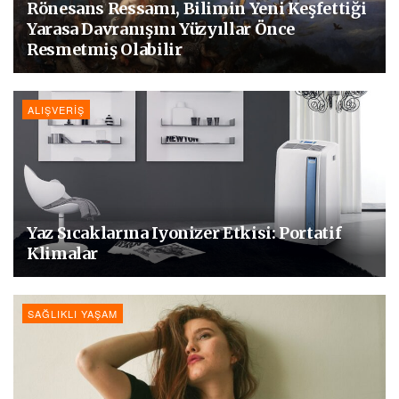
Rönesans Ressamı, Bilimin Yeni Keşfettiği
Yarasa Davranışını Yüzyıllar Önce
Resmetmiş Olabilir
ALIŞVERIŞ
Yaz Sıcaklarına Iyonizer Etkisi: Portatif
Klimalar
SAĞLIKLI YAŞAM