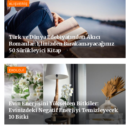
ALIŞVERIŞ
Türk ve Dünya Edebiyatından Akıcı
Romanlar: Elinizden Bırakamayacağınız
50 Sürükleyici Kitap
EKOLOJI
Evin Enerjisini Yükselten Bitkiler:
Evinizdeki Negatif Enerjiyi Temizleyecek
10 Bitki