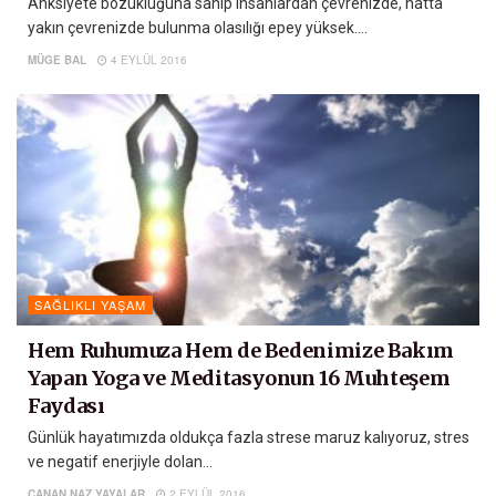
Anksiyete bozukluğuna sahip insanlardan çevrenizde, hatta
yakın çevrenizde bulunma olasılığı epey yüksek....
MÜGE BAL
4 EYLÜL 2016
SAĞLIKLI YAŞAM
Hem Ruhumuza Hem de Bedenimize Bakım
Yapan Yoga ve Meditasyonun 16 Muhteşem
Faydası
Günlük hayatımızda oldukça fazla strese maruz kalıyoruz, stres
ve negatif enerjiyle dolan...
CANAN NAZ YAYALAR
2 EYLÜL 2016