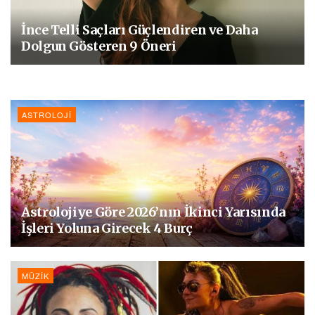
İnce Telli Saçları Güçlendiren ve Daha
Dolgun Gösteren 9 Öneri
ASTROLOJI
Astrolojiye Göre 2026’nın İkinci Yarısında
İşleri Yoluna Girecek 4 Burç
MÜZIK