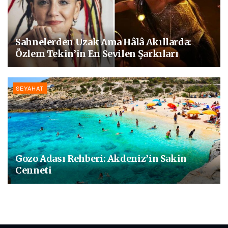
Sahnelerden Uzak Ama Hâlâ Akıllarda:
Özlem Tekin’in En Sevilen Şarkıları
SEYAHAT
Gozo Adası Rehberi: Akdeniz’in Sakin
Cenneti