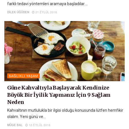
farklı tedavi yöntemleri aramaya başladılar....
DILEK ÜĞÜDEN
21 EYLÜL 2016
SAĞLIKLI YAŞAM
Güne Kahvaltıyla Başlayarak Kendinize
Büyük Bir İyilik Yapmanız İçin 9 Sağlam
Neden
Kahvaltının mutlulukla bir ilgisi olduğu konusunda lütfen hemfikir
olalım. Yeni günü ve...
MÜGE BAL
12 EYLÜL 2016