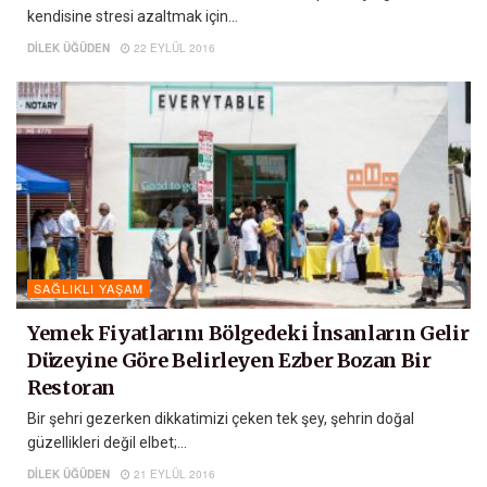
kendisine stresi azaltmak için...
DILEK ÜĞÜDEN
22 EYLÜL 2016
SAĞLIKLI YAŞAM
Yemek Fiyatlarını Bölgedeki İnsanların Gelir
Düzeyine Göre Belirleyen Ezber Bozan Bir
Restoran
Bir şehri gezerken dikkatimizi çeken tek şey, şehrin doğal
güzellikleri değil elbet;...
DILEK ÜĞÜDEN
21 EYLÜL 2016