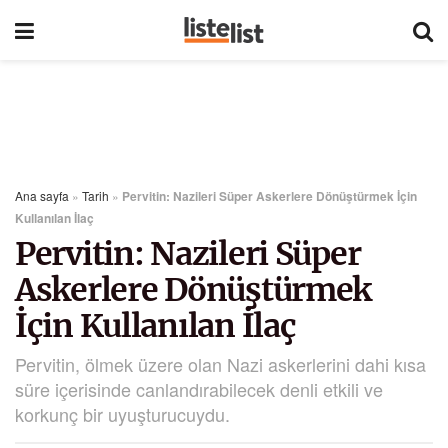
Ana sayfa
»
Tarih
»
Pervitin: Nazileri Süper Askerlere Dönüştürmek İçin
Kullanılan İlaç
Pervitin: Nazileri Süper
Askerlere Dönüştürmek
İçin Kullanılan İlaç
Pervitin, ölmek üzere olan Nazi askerlerini dahi kısa
süre içerisinde canlandırabilecek denli etkili ve
korkunç bir uyuşturucuydu.