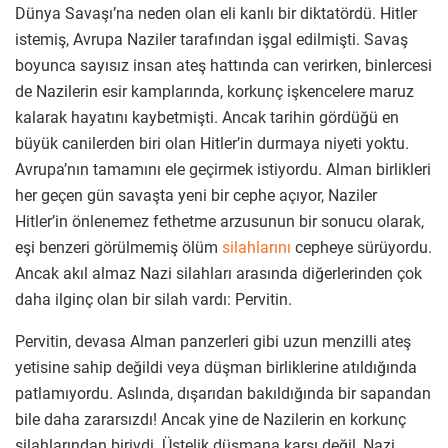
Dünya Savaşı’na neden olan eli kanlı bir diktatördü. Hitler
istemiş, Avrupa Naziler tarafından işgal edilmişti. Savaş
boyunca sayısız insan ateş hattında can verirken, binlercesi
de Nazilerin esir kamplarında, korkunç işkencelere maruz
kalarak hayatını kaybetmişti. Ancak tarihin gördüğü en
büyük canilerden biri olan Hitler’in durmaya niyeti yoktu.
Avrupa’nın tamamını ele geçirmek istiyordu. Alman birlikleri
her geçen gün savaşta yeni bir cephe açıyor, Naziler
Hitler’in önlenemez fethetme arzusunun bir sonucu olarak,
eşi benzeri görülmemiş ölüm
silahlarını
cepheye sürüyordu.
Ancak akıl almaz Nazi silahları arasında diğerlerinden çok
daha ilginç olan bir silah vardı: Pervitin.
Pervitin, devasa Alman panzerleri gibi uzun menzilli ateş
yetisine sahip değildi veya düşman birliklerine atıldığında
patlamıyordu. Aslında, dışarıdan bakıldığında bir sapandan
bile daha zararsızdı! Ancak yine de Nazilerin en korkunç
silahlarından biriydi. Üstelik düşmana karşı değil, Nazi