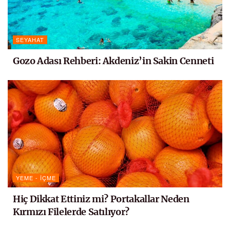
SEYAHAT
Gozo Adası Rehberi: Akdeniz’in Sakin Cenneti
YEME - İÇME
Hiç Dikkat Ettiniz mi? Portakallar Neden
Kırmızı Filelerde Satılıyor?