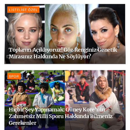
LISTELIST ÖZEL
Toplanın Açıklıyoruz! Göz Renginiz Genetik
Mirasınız Hakkında Ne Söylüyor?
SPOR
Hiçbir Şey Yapmamak: Güney Kore’nin
Zahmetsiz Milli Sporu Hakkında Bilmeniz
Gerekenler