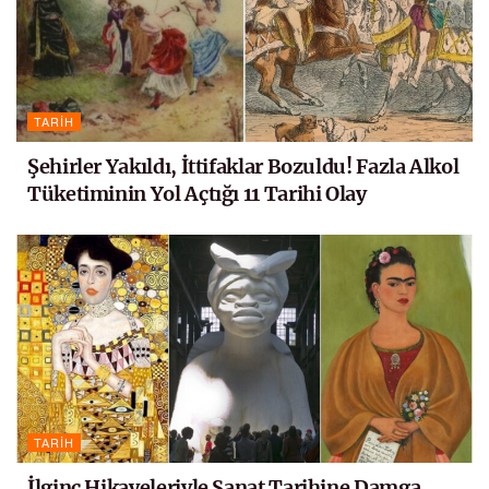
TARIH
Şehirler Yakıldı, İttifaklar Bozuldu! Fazla Alkol
Tüketiminin Yol Açtığı 11 Tarihi Olay
TARIH
İlginç Hikayeleriyle Sanat Tarihine Damga