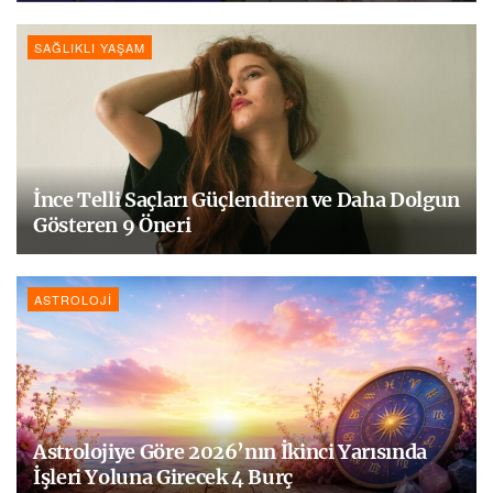
SAĞLIKLI YAŞAM
İnce Telli Saçları Güçlendiren ve Daha Dolgun
Gösteren 9 Öneri
ASTROLOJI
Astrolojiye Göre 2026’nın İkinci Yarısında
İşleri Yoluna Girecek 4 Burç