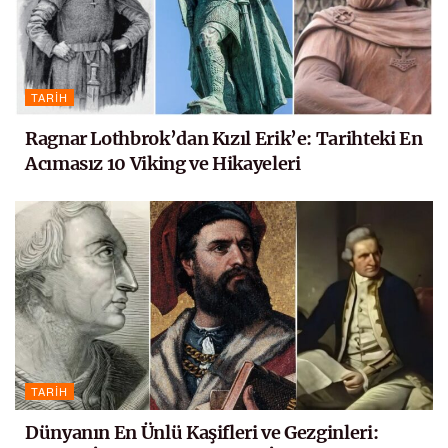
TARIH
Ragnar Lothbrok’dan Kızıl Erik’e: Tarihteki En
Acımasız 10 Viking ve Hikayeleri
TARIH
Dünyanın En Ünlü Kaşifleri ve Gezginleri: