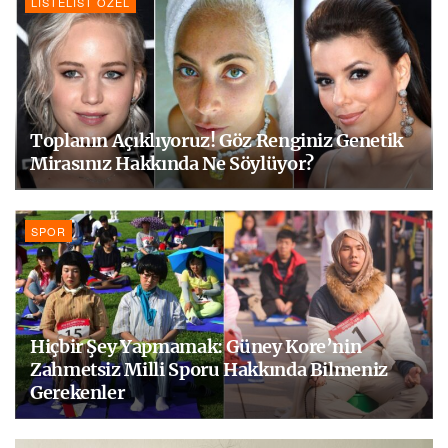
LISTELIST ÖZEL
Toplanın Açıklıyoruz! Göz Renginiz Genetik
Mirasınız Hakkında Ne Söylüyor?
SPOR
Hiçbir Şey Yapmamak: Güney Kore’nin
Zahmetsiz Milli Sporu Hakkında Bilmeniz
Gerekenler