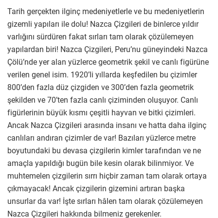
Tarih gerçekten ilginç medeniyetlerle ve bu medeniyetlerin
gizemli yapıları ile dolu! Nazca Çizgileri de binlerce yıldır
varlığını sürdüren fakat sırları tam olarak çözülemeyen
yapılardan biri! Nazca Çizgileri, Peru’nu güneyindeki Nazca
Çölü’nde yer alan yüzlerce geometrik şekil ve canlı figürüne
verilen genel isim. 1920’li yıllarda keşfedilen bu çizimler
800’den fazla düz çizgiden ve 300’den fazla geometrik
şekilden ve 70’ten fazla canlı çiziminden oluşuyor. Canlı
figürlerinin büyük kısmı çeşitli hayvan ve bitki çizimleri.
Ancak Nazca Çizgileri arasında insanı ve hatta daha ilginç
canlıları andıran çizimler de var! Bazıları yüzlerce metre
boyutundaki bu devasa çizgilerin kimler tarafından ve ne
amaçla yapıldığı bugün bile kesin olarak bilinmiyor. Ve
muhtemelen çizgilerin sırrı hiçbir zaman tam olarak ortaya
çıkmayacak! Ancak çizgilerin gizemini artıran başka
unsurlar da var! İşte sırları hâlen tam olarak çözülemeyen
Nazca Çizgileri hakkında bilmeniz gerekenler.