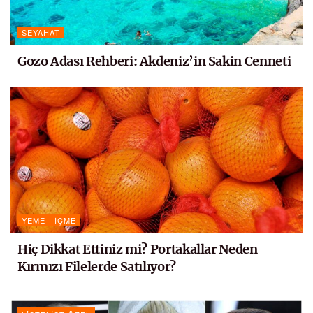
SEYAHAT
Gozo Adası Rehberi: Akdeniz’in Sakin Cenneti
YEME - İÇME
Hiç Dikkat Ettiniz mi? Portakallar Neden
Kırmızı Filelerde Satılıyor?