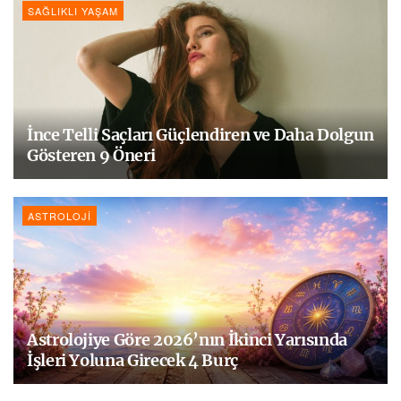
SAĞLIKLI YAŞAM
İnce Telli Saçları Güçlendiren ve Daha Dolgun
Gösteren 9 Öneri
ASTROLOJI
Astrolojiye Göre 2026’nın İkinci Yarısında
İşleri Yoluna Girecek 4 Burç