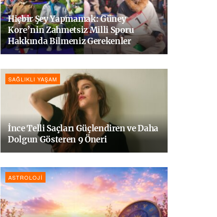
Hiçbir Şey Yapmamak: Güney
Kore’nin Zahmetsiz Milli Sporu
Hakkında Bilmeniz Gerekenler
SAĞLIKLI YAŞAM
İnce Telli Saçları Güçlendiren ve Daha
Dolgun Gösteren 9 Öneri
ASTROLOJI