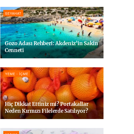
SEYAHAT
Gozo Adası Rehberi: Akdeniz’in Sakin
Cenneti
YEME - İÇME
Hiç Dikkat Ettiniz mi? Portakallar
Neden Kırmızı Filelerde Satılıyor?