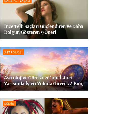
SAĞLIKLI YAŞAM
İnce Telli Saçları Güçlendiren ve Daha
Dolgun Gösteren 9 Öneri
ASTROLOJI
Astrolojiye Göre 2026’nın İkinci
Yarısında İşleri Yoluna Girecek 4 Burç
MÜZIK