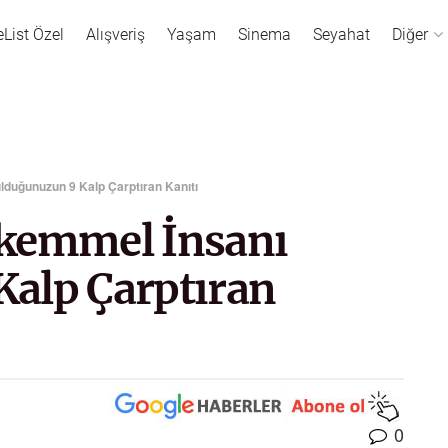
eList Özel
Alışveriş
Yaşam
Sinema
Seyahat
Diğer
lduğunuzun 9 Kalp Çarptıran Kanıtı
ükemmel İnsanı
alp Çarptıran
0