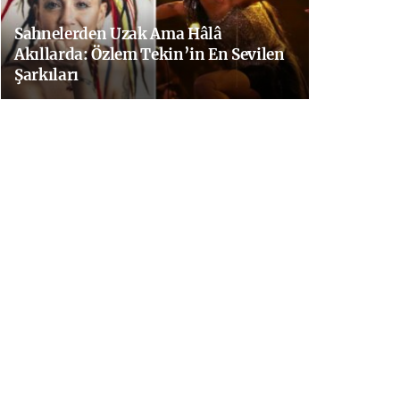
Sahnelerden Uzak Ama Hâlâ
Akıllarda: Özlem Tekin’in En Sevilen
Şarkıları