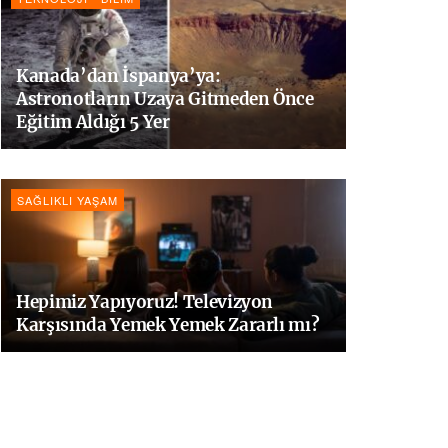
Kanada’dan İspanya’ya:
Astronotların Uzaya Gitmeden Önce
Eğitim Aldığı 5 Yer
SAĞLIKLI YAŞAM
Hepimiz Yapıyoruz! Televizyon
Karşısında Yemek Yemek Zararlı mı?