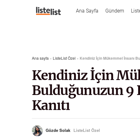
Ana Sayfa
Gündem
List
Ana sayfa
»
ListeList Özel
»
Kendiniz İçin Mükemmel İnsanı Bu
Kendiniz İçin M
Bulduğunuzun 9 K
Kanıtı
Gözde Solak
ListeList Özel