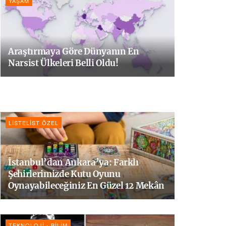
YAŞAM
Araştırmaya Göre Dünyanın En
Narsist Ülkeleri Belli Oldu!
LISTELIST ÖZEL
İstanbul’dan Ankara’ya: Farklı
Şehirlerimizde Kutu Oyunu
Oynayabileceğiniz En Güzel 12 Mekân
TEKNOLOJI - BILIM