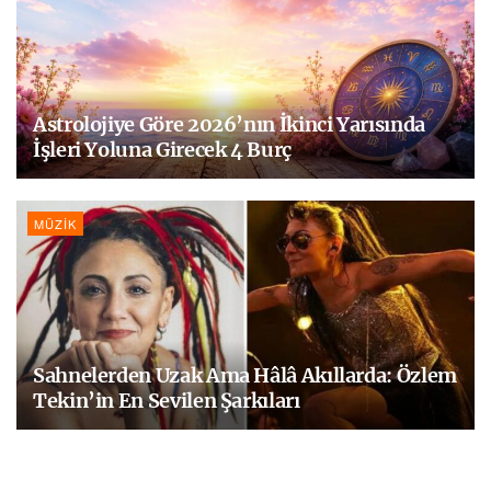
Astrolojiye Göre 2026’nın İkinci Yarısında
İşleri Yoluna Girecek 4 Burç
MÜZIK
Sahnelerden Uzak Ama Hâlâ Akıllarda: Özlem
Tekin’in En Sevilen Şarkıları