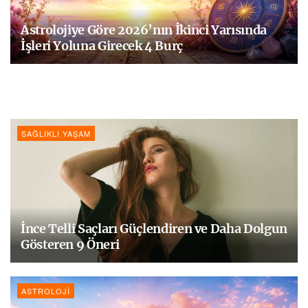
Astrolojiye Göre 2026’nın İkinci Yarısında
İşleri Yoluna Girecek 4 Burç
SAĞLIKLI YAŞAM
İnce Telli Saçları Güçlendiren ve Daha Dolgun
Gösteren 9 Öneri
ASTROLOJI