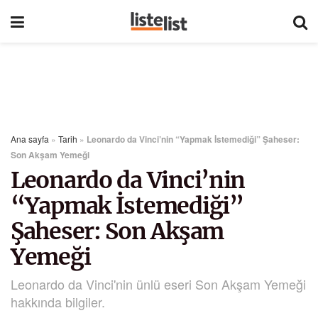
Ana sayfa
»
Tarih
»
Leonardo da Vinci’nin “Yapmak İstemediği” Şaheser:
Son Akşam Yemeği
Leonardo da Vinci’nin
“Yapmak İstemediği”
Şaheser: Son Akşam
Yemeği
Leonardo da Vinci'nin ünlü eseri Son Akşam Yemeği
hakkında bilgiler.