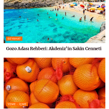
SEYAHAT
Gozo Adası Rehberi: Akdeniz’in Sakin Cenneti
YEME - İÇME