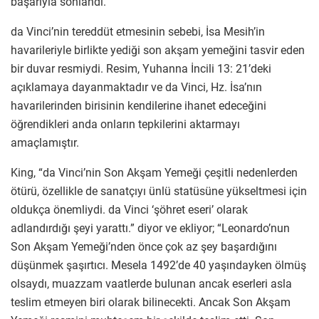
başarıyla sonlandı.”
da Vinci’nin tereddüt etmesinin sebebi, İsa Mesih’in
havarileriyle birlikte yediği son akşam yemeğini tasvir eden
bir duvar resmiydi. Resim, Yuhanna İncili 13: 21’deki
açıklamaya dayanmaktadır ve da Vinci, Hz. İsa’nın
havarilerinden birisinin kendilerine ihanet edeceğini
öğrendikleri anda onların tepkilerini aktarmayı
amaçlamıştır.
King, “da Vinci’nin Son Akşam Yemeği çeşitli nedenlerden
ötürü, özellikle de sanatçıyı ünlü statüsüne yükseltmesi için
oldukça önemliydi. da Vinci ‘şöhret eseri’ olarak
adlandırdığı şeyi yarattı.” diyor ve ekliyor; “Leonardo’nun
Son Akşam Yemeği’nden önce çok az şey başardığını
düşünmek şaşırtıcı. Mesela 1492’de 40 yaşındayken ölmüş
olsaydı, muazzam vaatlerde bulunan ancak eserleri asla
teslim etmeyen biri olarak bilinecekti. Ancak Son Akşam