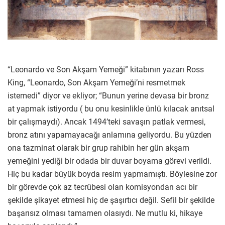
“Leonardo ve Son Akşam Yemeği” kitabının yazarı Ross
King, “Leonardo, Son Akşam Yemeği’ni resmetmek
istemedi” diyor ve ekliyor; “Bunun yerine devasa bir bronz
at yapmak istiyordu ( bu onu kesinlikle ünlü kılacak anıtsal
bir çalışmaydı). Ancak 1494’teki savaşın patlak vermesi,
bronz atını yapamayacağı anlamına geliyordu. Bu yüzden
ona tazminat olarak bir grup rahibin her gün akşam
yemeğini yediği bir odada bir duvar boyama görevi verildi.
Hiç bu kadar büyük boyda resim yapmamıştı. Böylesine zor
bir görevde çok az tecrübesi olan komisyondan acı bir
şekilde şikayet etmesi hiç de şaşırtıcı değil. Sefil bir şekilde
başarısız olması tamamen olasıydı. Ne mutlu ki, hikaye