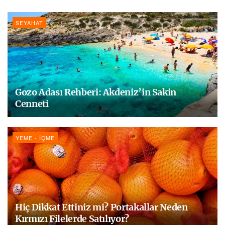
SEYAHAT
Gozo Adası Rehberi: Akdeniz’in Sakin
Cenneti
YEME - İÇME
Hiç Dikkat Ettiniz mi? Portakallar Neden
Kırmızı Filelerde Satılıyor?