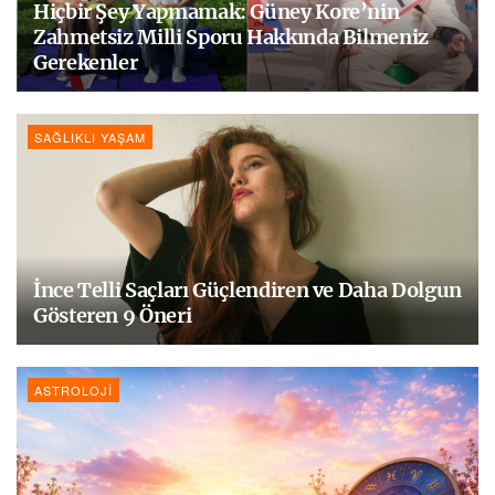
Hiçbir Şey Yapmamak: Güney Kore’nin
Zahmetsiz Milli Sporu Hakkında Bilmeniz
Gerekenler
SAĞLIKLI YAŞAM
İnce Telli Saçları Güçlendiren ve Daha Dolgun
Gösteren 9 Öneri
ASTROLOJI