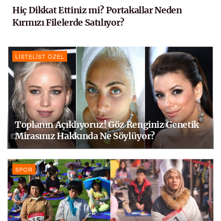
Hiç Dikkat Ettiniz mi? Portakallar Neden
Kırmızı Filelerde Satılıyor?
LISTELIST ÖZEL
Toplanın Açıklıyoruz! Göz Renginiz Genetik
Mirasınız Hakkında Ne Söylüyor?
SPOR