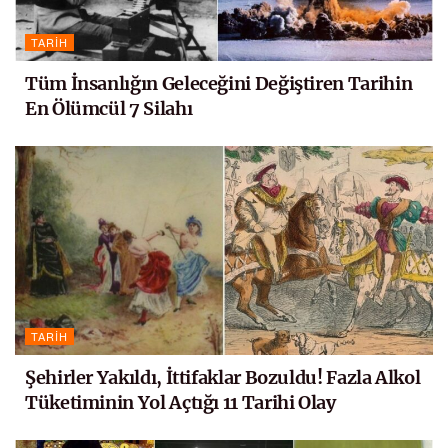
TARIH
Tüm İnsanlığın Geleceğini Değiştiren Tarihin
En Ölümcül 7 Silahı
TARIH
Şehirler Yakıldı, İttifaklar Bozuldu! Fazla Alkol
Tüketiminin Yol Açtığı 11 Tarihi Olay