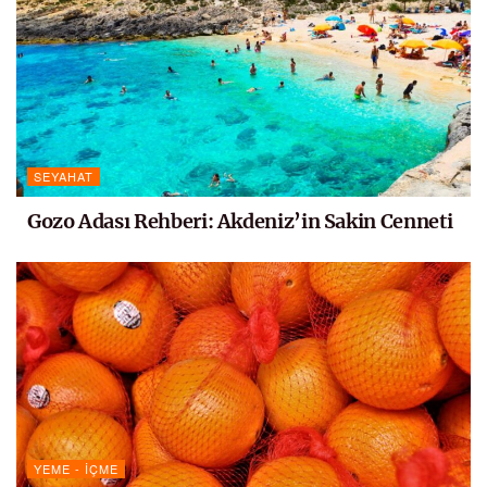
SEYAHAT
Gozo Adası Rehberi: Akdeniz’in Sakin Cenneti
YEME - İÇME