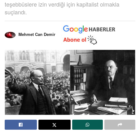
teşebbüslere izin verdiği için kapitalist olmakla
suçlandı.
Mehmet Can Demir