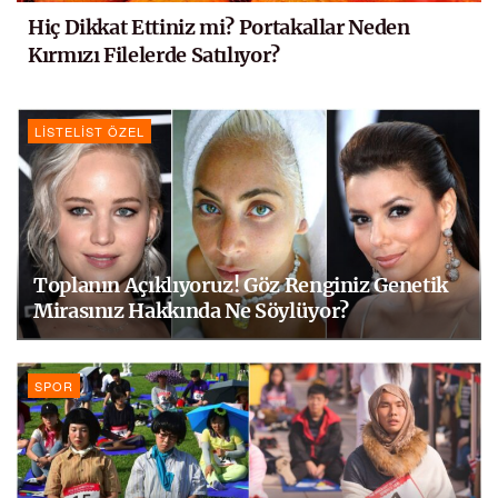
Hiç Dikkat Ettiniz mi? Portakallar Neden
Kırmızı Filelerde Satılıyor?
LISTELIST ÖZEL
Toplanın Açıklıyoruz! Göz Renginiz Genetik
Mirasınız Hakkında Ne Söylüyor?
SPOR