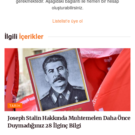
gerekmektedir. Aşağıdaki bağlantı ile hemen bir hesap
oluşturabilirsiniz.
Listelist'e üye ol
İlgili
İçerikler
TARIH
Joseph Stalin Hakkında Muhtemelen Daha Önce
Duymadığınız 28 İlginç Bilgi