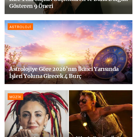
Gösteren 9 Öneri
ASTROLOJI
Astrolojiye Göre 2026’nın İkinci Yarısında
İşleri Yoluna Girecek 4 Burç
MÜZIK