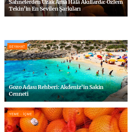
Sahnelerden Uzak Ama Hâlâ Akıllarda: Özlem
Tekin’in En Sevilen Şarkıları
SEYAHAT
Gozo Adası Rehberi: Akdeniz’in Sakin
Cenneti
YEME - İÇME