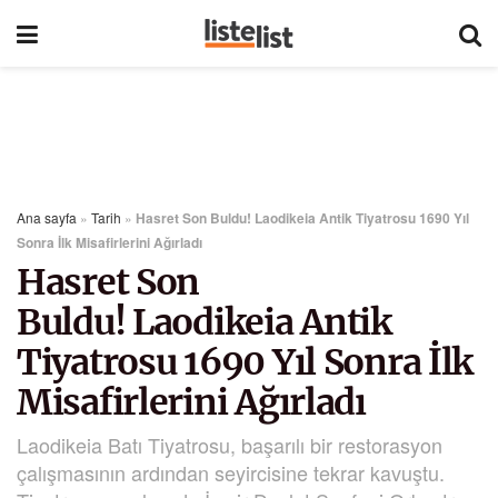
Ana sayfa
»
Tarih
»
Hasret Son Buldu! Laodikeia Antik Tiyatrosu 1690 Yıl
Sonra İlk Misafirlerini Ağırladı
Hasret Son
Buldu! Laodikeia Antik
Tiyatrosu 1690 Yıl Sonra İlk
Misafirlerini Ağırladı
Laodikeia Batı Tiyatrosu, başarılı bir restorasyon
çalışmasının ardından seyircisine tekrar kavuştu.