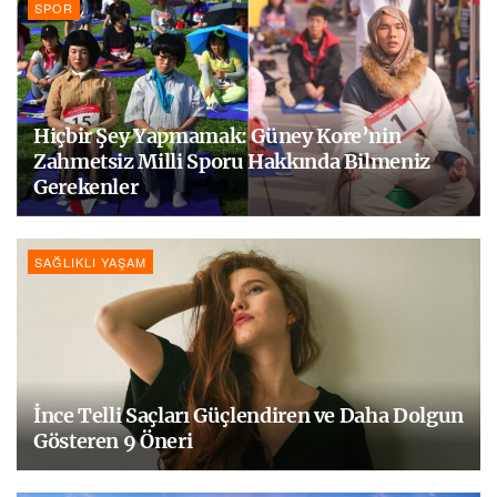
SPOR
Hiçbir Şey Yapmamak: Güney Kore’nin
Zahmetsiz Milli Sporu Hakkında Bilmeniz
Gerekenler
SAĞLIKLI YAŞAM
İnce Telli Saçları Güçlendiren ve Daha Dolgun
Gösteren 9 Öneri