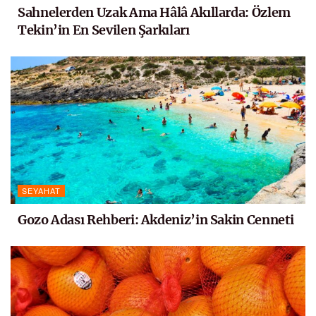
Sahnelerden Uzak Ama Hâlâ Akıllarda: Özlem
Tekin’in En Sevilen Şarkıları
SEYAHAT
Gozo Adası Rehberi: Akdeniz’in Sakin Cenneti