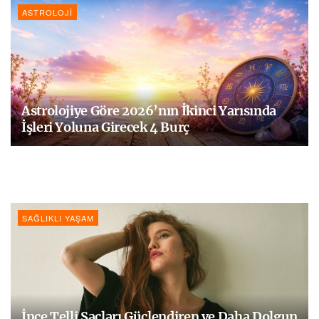
ASTROLOJI
Astrolojiye Göre 2026’nın İkinci Yarısında
İşleri Yoluna Girecek 4 Burç
SAĞLIKLI YAŞAM
İnce Telli Saçları Güçlendiren ve Daha Dolgun