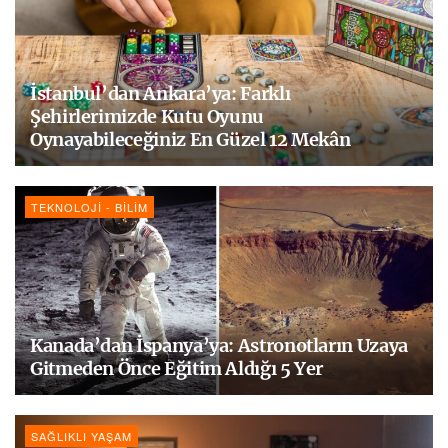
İstanbul’dan Ankara’ya: Farklı
Şehirlerimizde Kutu Oyunu
Oynayabileceğiniz En Güzel 12 Mekân
TEKNOLOJI - BILIM
Kanada’dan İspanya’ya: Astronotların Uzaya
Gitmeden Önce Eğitim Aldığı 5 Yer
SAĞLIKLI YAŞAM