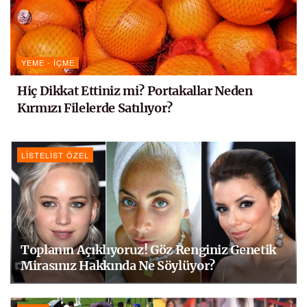
YEME - İÇME
Hiç Dikkat Ettiniz mi? Portakallar Neden
Kırmızı Filelerde Satılıyor?
LISTELIST ÖZEL
Toplanın Açıklıyoruz! Göz Renginiz Genetik
Mirasınız Hakkında Ne Söylüyor?