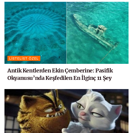
LISTELIST ÖZEL
Antik Kentlerden Ekin Çemberine: Pasifik
Okyanusu’nda Keşfedilen En İlginç 11 Şey