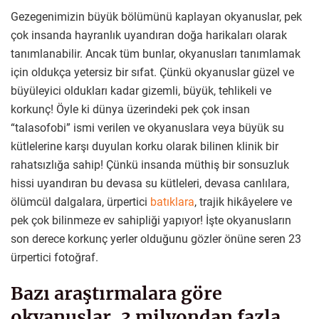
Gezegenimizin büyük bölümünü kaplayan okyanuslar, pek
çok insanda hayranlık uyandıran doğa harikaları olarak
tanımlanabilir. Ancak tüm bunlar, okyanusları tanımlamak
için oldukça yetersiz bir sıfat. Çünkü okyanuslar güzel ve
büyüleyici oldukları kadar gizemli, büyük, tehlikeli ve
korkunç! Öyle ki dünya üzerindeki pek çok insan
“talasofobi” ismi verilen ve okyanuslara veya büyük su
kütlelerine karşı duyulan korku olarak bilinen klinik bir
rahatsızlığa sahip! Çünkü insanda müthiş bir sonsuzluk
hissi uyandıran bu devasa su kütleleri, devasa canlılara,
ölümcül dalgalara, ürpertici
batıklara
, trajik hikâyelere ve
pek çok bilinmeze ev sahipliği yapıyor! İşte okyanusların
son derece korkunç yerler olduğunu gözler önüne seren 23
ürpertici fotoğraf.
Bazı araştırmalara göre
okyanuslar, 3 milyondan fazla