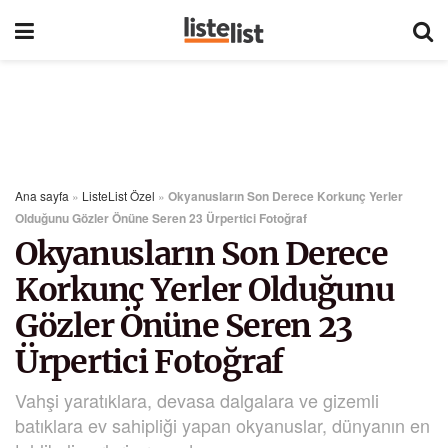
Ana sayfa
»
ListeList Özel
»
Okyanusların Son Derece Korkunç Yerler
Olduğunu Gözler Önüne Seren 23 Ürpertici Fotoğraf
Okyanusların Son Derece
Korkunç Yerler Olduğunu
Gözler Önüne Seren 23
Ürpertici Fotoğraf
Vahşi yaratıklara, devasa dalgalara ve gizemli
batıklara ev sahipliği yapan okyanuslar, dünyanın en