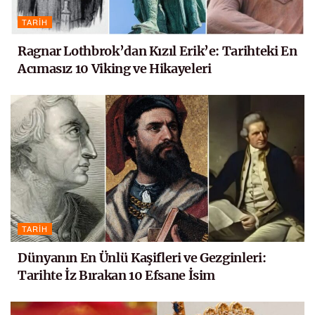
TARIH
Ragnar Lothbrok’dan Kızıl Erik’e: Tarihteki En
Acımasız 10 Viking ve Hikayeleri
TARIH
Dünyanın En Ünlü Kaşifleri ve Gezginleri:
Tarihte İz Bırakan 10 Efsane İsim