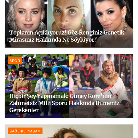
Toplanın Açıklıyoruz! Göz Renginiz Genetik
Mirasınız Hakkında Ne Söylüyor?
SPOR
Hiçbir Şey Yapmamak: Güney Kore’nin
Zahmetsiz Milli Sporu Hakkında Bilmeniz
Gerekenler
SAĞLIKLI YAŞAM