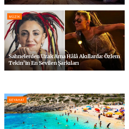
MÜZIK
Sahnelerden Uzak Ama Hâlâ Akıllarda: Özlem
Tekin’in En Sevilen Şarkıları
SEYAHAT