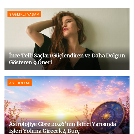
SAĞLIKLI YAŞAM
İnce Telli Saçları Güçlendiren ve Daha Dolgun
Gösteren 9 Öneri
ASTROLOJI
Astrolojiye Göre 2026’nın İkinci Yarısında
İşleri Yoluna Girecek 4 Burç