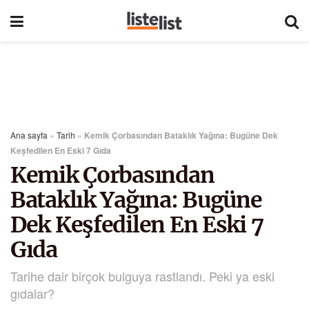
Ana sayfa
»
Tarih
»
Kemik Çorbasından Bataklık Yağına: Bugüne Dek
Keşfedilen En Eski 7 Gıda
Kemik Çorbasından
Bataklık Yağına: Bugüne
Dek Keşfedilen En Eski 7
Gıda
Tarihe dair birçok bulguya rastlandı. Peki ya eski
gıdalar?