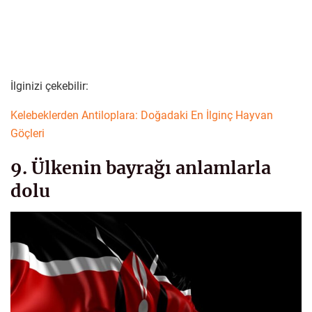
İlginizi çekebilir:
Kelebeklerden Antiloplara: Doğadaki En İlginç Hayvan
Göçleri
9. Ülkenin bayrağı anlamlarla
dolu