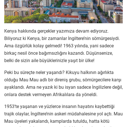
Kenya hakkında gerçekler yazımıza devam ediyoruz.
Biliyoruz ki Kenya, bir zamanlar İngiltere’nin sömürgesiydi.
Ama özgürlük kolay gelmedi! 1963 yılında, yani sadece
birkaç nesil önce bağımsızlığını kazandı. Düşünsenize,
belki de sizin aile büyüklerinizle yaşıt bir ülke!
Peki bu süreçte neler yaşandı? Kikuyu halkının ağırlıkta
olduğu Mau Mau adlı bir direniş grubu, sömürgecilere karşı
ayaklandı. Ama ne yazık ki bu isyan sadece İngilizlere değil,
onlara destek vermeyen Afrikalılara da yöneldi.
1953’te yaşanan ve yüzlerce insanın hayatını kaybettiği
trajik olaylar, İngiltere’nin askeri müdahalesine yol açtı. Mau
Mau üyeleri yakalandı, kamplarda tutuldu, hatta kötü