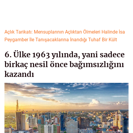
Açlık Tarikatı: Mensuplarının Açlıktan Ölmeleri Halinde İsa
Peygamber İle Tanışacaklarına İnandığı Tuhaf Bir Kült
6. Ülke 1963 yılında, yani sadece
birkaç nesil önce bağımsızlığını
kazandı