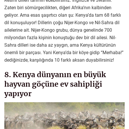
Resmi dilleri tahmin edebilirsiniz: İngilizce ve Swahili.
Zaten biri sömürgecilikten, diğeri Afrika’nın kalbinden
geliyor. Ama esas şaşırtıcı olan şu: Kenya’da tam 68 farklı
dil konuşuluyor! Dillerin çoğu Nijer-Kongo ve Nil-Sahra dil
ailelerine ait. Nijer-Kongo grubu, dünya genelinde 700
milyondan fazla kişinin konuştuğu dev bir dil ailesi. Nil-
Sahra dilleri ise daha az yaygın, ama Kenya kültürünün
önemli bir parçası. Yani Kenya’da bir köye gidip “Merhaba!”
dediğinizde, karşılığında 10 farklı aksan duyabilirsiniz!
8. Kenya dünyanın en büyük
hayvan göçüne ev sahipliği
yapıyor