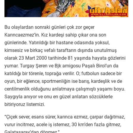
Bu olaylardan sonraki günleri çok zor geçer
Karıncaezmez’in. Kız kardeşi sahip çıkar ona son
günlerinde. Yatırıldığı bir hastane odasında yoksul,
kimsesiz ve birkaç vefalı taraftarın dışında unutulmuş
olarak 23 Mart 2000 tarihinde 81 yaşında hayata gözlerini
yumar. Turgay Şeren ve Bjk amigosu Paşalı Birol’un da
katıldığı bir törenle, toprağa verilir. O; futbolun sadece bir
oyun, bir eğlence, sportmenliğin ise barış, kardeşlik ve de
centilmenlik olduğunu anlatmaya çalışmıştı yaşamı boyu.
Saygıyla anıyor ve onu en güzel anlatan sözcüklerle
bitiriyoruz listemizi.
“Çiçek sever, esans sürer, karınca ezmez, çarpar dağıtmaz,
vurur incitmez, acele iş istemez, 30 km’den fazla gitmez,
Galatasaray’dan dönmez.”