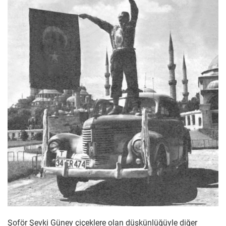
Şoför Şevki Güney çiçeklere olan düşkünlüğüyle diğer