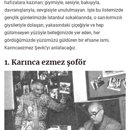
hafızalara kazınan; giyimiyle, sesiyle, bakışıyla,
davranışlarıyla, sevgisiyle unutulmayan. İşte bu listemizde
gençlik günlerimizde İstanbul sokaklarında, o sarı-kırmızılı
giysileriyle dolaşan, yakasındaki çiçeğiyle ve hep
gülümseyen yüzüyle belleğimizde yer eden, her
gördüğümüzde yüzümüzü güldüren bir efsane ismi,
Karıncaezmez Şevki’yi anlatacağız.
1. Karınca ezmez şoför