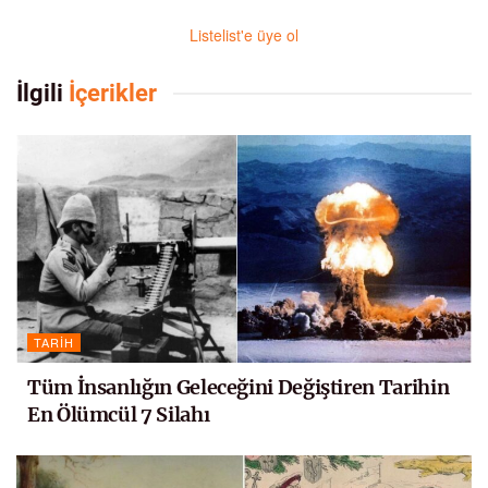
Listelist'e üye ol
İlgili
İçerikler
TARIH
Tüm İnsanlığın Geleceğini Değiştiren Tarihin
En Ölümcül 7 Silahı