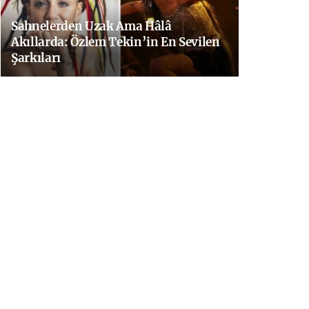
Sahnelerden Uzak Ama Hâlâ
Akıllarda: Özlem Tekin’in En Sevilen
Şarkıları