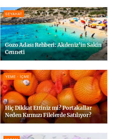
SEYAHAT
Gozo Adası Rehberi: Akdeniz’in Sakin
Cenneti
YEME - İÇME
Hiç Dikkat Ettiniz mi? Portakallar
Neden Kırmızı Filelerde Satılıyor?