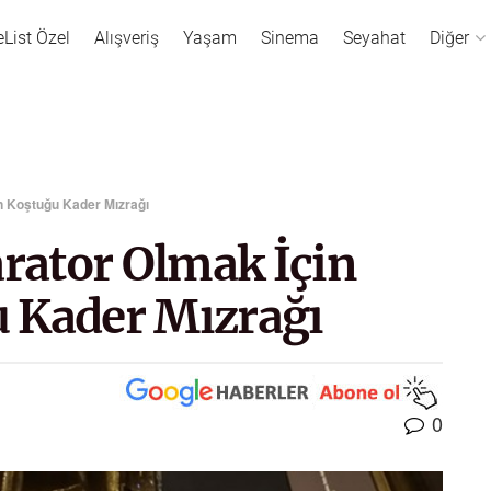
eList Özel
Alışveriş
Yaşam
Sinema
Seyahat
Diğer
en Koştuğu Kader Mızrağı
arator Olmak İçin
 Kader Mızrağı
0