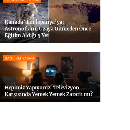
Kanada’dan İspanya’ya:
Astronotların Uzaya Gitmeden Önce
Eğitim Aldığı 5 Yer
SAĞLIKLI YAŞAM
Hepimiz Yapıyoruz! Televizyon
Karşısında Yemek Yemek Zararlı mı?