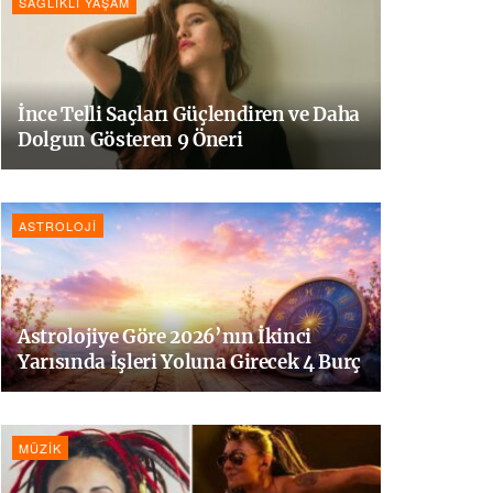
SAĞLIKLI YAŞAM
İnce Telli Saçları Güçlendiren ve Daha
Dolgun Gösteren 9 Öneri
ASTROLOJI
Astrolojiye Göre 2026’nın İkinci
Yarısında İşleri Yoluna Girecek 4 Burç
MÜZIK