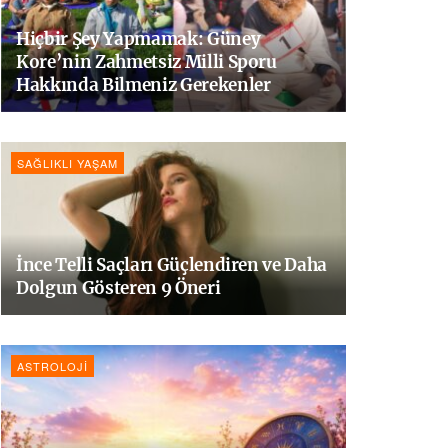
Hiçbir Şey Yapmamak: Güney
Kore’nin Zahmetsiz Milli Sporu
Hakkında Bilmeniz Gerekenler
SAĞLIKLI YAŞAM
İnce Telli Saçları Güçlendiren ve Daha
Dolgun Gösteren 9 Öneri
ASTROLOJI