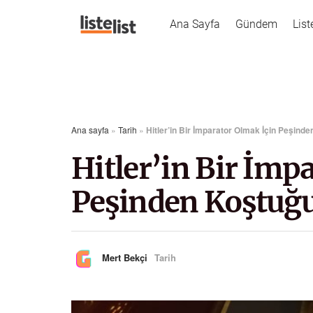
Ana Sayfa
Gündem
List
Ana sayfa
»
Tarih
»
Hitler’in Bir İmparator Olmak İçin Peşind
Hitler’in Bir İmp
Peşinden Koştuğu
Mert Bekçi
Tarih