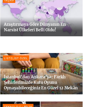
YAŞAM
Araştırmaya Göre Dünyanın En
Narsist Ülkeleri Belli Oldu!
LISTELIST ÖZEL
İstanbul’dan Ankara’ya: Farklı
Şehirlerimizde Kutu Oyunu
Oynayabileceğiniz En Güzel 12 Mekân
TEKNOLOJI - BILIM