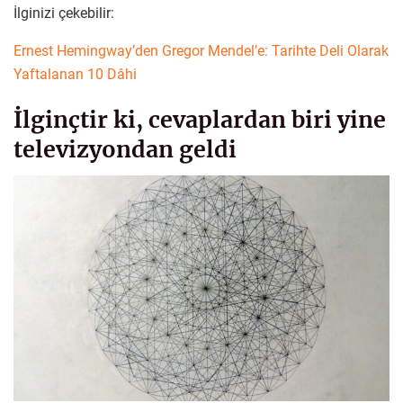
İlginizi çekebilir:
Ernest Hemingway’den Gregor Mendel’e: Tarihte Deli Olarak
Yaftalanan 10 Dâhi
İlginçtir ki, cevaplardan biri yine
televizyondan geldi