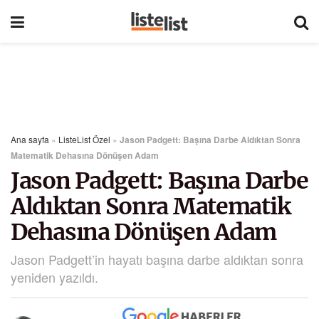
Ana sayfa
»
ListeList Özel
»
Jason Padgett: Başına Darbe Aldıktan Sonra
Matematik Dehasına Dönüşen Adam
Jason Padgett: Başına Darbe
Aldıktan Sonra Matematik
Dehasına Dönüşen Adam
Jason Padgett’in hayatı başına darbe aldıktan sonra
yeniden yazıldı.