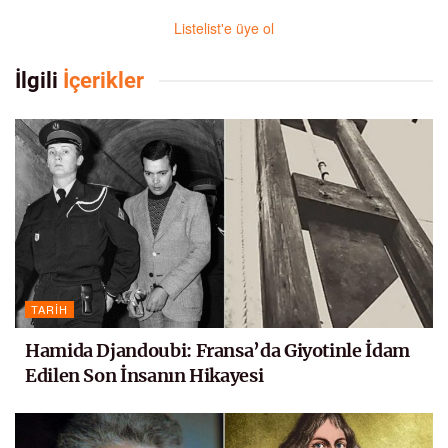
Listelist'e üye ol
İlgili
İçerikler
TARIH
Hamida Djandoubi: Fransa’da Giyotinle İdam
Edilen Son İnsanın Hikayesi