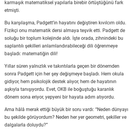
karmaşık matematiksel yapılarla birebir örtüştüğünü fark
etmişti.
Bu karşılaşma, Padgett’in hayatını değiştiren kıvılcım oldu.
Fizikçi onu matematik dersi almaya teşvik etti. Padgett de
soluğu bir toplum kolejinde aldı. İşte orada, zihnindeki bu
saplantılı şekilleri anlamlandırabileceği dili öğrenmeye
başladı: matematiğin dili!
Yıllar süren yalnızlık ve takıntılarla geçen bir dönemden
sonra Padgett için her şey değişmeye başladı. Hem okula
gidiyor, hem psikolojik destek alıyor, hem de hayatının
aşkıyla tanışıyordu. Evet, OKB ile boğuştuğu karanlık
dönem sona eriyor, yepyeni bir hayata adım atıyordu.
Ama hâlâ merak ettiği büyük bir soru vardı: “Neden dünyayı
bu şekilde görüyordum? Neden her yer geometri, şekiller ve
dalgalarla doluydu?”