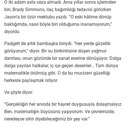
O iki adam asla ceza almadı. Ama yıllar sonra içlerinden
biri, Brady Simmons, ilaç bağımlılığı tedavisi görürken
Jason’a bir özür mektubu yazdı. “O eski hâlime dönüp
baktığımda, nasıl böyle biri olduğuma inanamıyorum,”
diyordu.
Padgett de artık bambaşka biriydi. “Her yerde güzellik
görüyorum,” diyor. Bir su birikintisine düşen yağmur
damlası, onun gözünde bir sanat eserine dönüşüyor. Dalga
dalga yayılan halkalar, iç içe geçen desenler… Tüm dünya
matematikle örülmüş gibi. O da bu mucizevi güzelliği
herkesle paylaşmak istiyor.
Ve şöyle diyor:
“Gerçekliğin her anında bir hayret duygusuyla dolaşmalıyız.
Ben, matematiğin büyüsünü yaşıyorum. Ve çevremizde,
neredeyse sihir diyebileceğimiz bir şey var.”