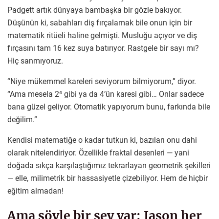
Padgett artık dünyaya bambaşka bir gözle bakıyor.
Düşünün ki, sabahları diş fırçalamak bile onun için bir
matematik ritüeli haline gelmişti. Musluğu açıyor ve diş
fırçasını tam 16 kez suya batırıyor. Rastgele bir sayı mı?
Hiç sanmıyoruz.
“Niye mükemmel kareleri seviyorum bilmiyorum,” diyor.
“Ama mesela 2⁴ gibi ya da 4’ün karesi gibi… Onlar sadece
bana güzel geliyor. Otomatik yapıyorum bunu, farkında bile
değilim.”
Kendisi matematiğe o kadar tutkun ki, bazıları onu dahi
olarak nitelendiriyor. Özellikle fraktal desenleri — yani
doğada sıkça karşılaştığımız tekrarlayan geometrik şekilleri
— elle, milimetrik bir hassasiyetle çizebiliyor. Hem de hiçbir
eğitim almadan!
Ama şöyle bir şey var: Jason her