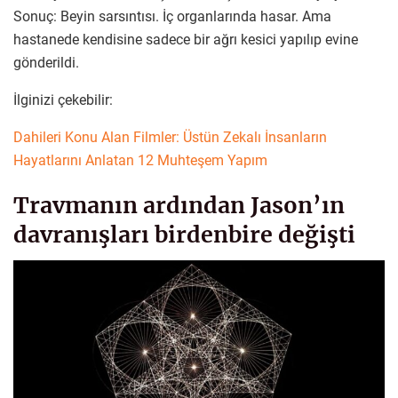
Sonuç: Beyin sarsıntısı. İç organlarında hasar. Ama
hastanede kendisine sadece bir ağrı kesici yapılıp evine
gönderildi.
İlginizi çekebilir:
Dahileri Konu Alan Filmler: Üstün Zekalı İnsanların
Hayatlarını Anlatan 12 Muhteşem Yapım
Travmanın ardından Jason’ın
davranışları birdenbire değişti