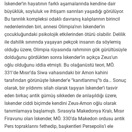
İskender’in hayatının farklı aşamalarında kendine dair
büyüklük, soyluluk ve ihtişam sanrıları yaşadığı görülüyor.
Bu tanrılık kompleksi odaklı davranış kalıplarının birincil
nedenlerinden biri, annesi Olimpia’nın İskender’in
çocukluğundaki psikolojik etkilerinden ötürü olabilir. Delilik
ile dahilik sınırında yaşayan pekçok insanın da söylemiş
olduğu üzere, Olimpia rüyasında rahminin gök gürültüsüyle
dolduğunu gördükten sonra İskender’in açıkça Zeus’un
oğlu olduğunu iddia etmişti. Bu olağanüstü teori, MÖ.
331’de Mısır’da Siwa vahasındaki bir Amon kahini
tarafından görünüşte İskender’e “kanıtlanmış”tı da… Sonuç
olarak, bir yıldırımı silah olarak taşıyan İskender’i tasvir
eden birkaç antik gümüş sikkeden de anlaşıldığı üzere,
İskender ciddi biçimde kendini Zeus-Amon oğlu olarak
tanımlamaya başlamıştı. Sırasıyla Makedonya Kralı, Mısır
Firavunu olan İskender, MÖ. 330’da Makedon ordusu antik
Pers topraklarını fethedip, başkentleri Persepolis’i ele