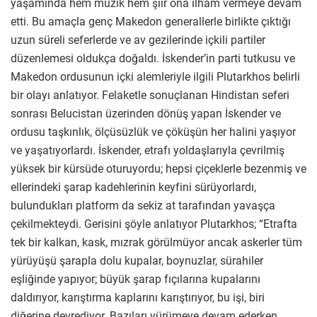
yaşamında hem müzik hem şiir ona ilham vermeye devam
etti. Bu amaçla genç Makedon generallerle birlikte çıktığı
uzun süreli seferlerde ve av gezilerinde içkili partiler
düzenlemesi oldukça doğaldı. İskender’in parti tutkusu ve
Makedon ordusunun içki alemleriyle ilgili Plutarkhos belirli
bir olayı anlatıyor. Felaketle sonuçlanan Hindistan seferi
sonrası Belucistan üzerinden dönüş yapan İskender ve
ordusu taşkınlık, ölçüsüzlük ve çöküşün her halini yaşıyor
ve yaşatıyorlardı. İskender, etrafı yoldaşlarıyla çevrilmiş
yüksek bir kürsüde oturuyordu; hepsi çiçeklerle bezenmiş ve
ellerindeki şarap kadehlerinin keyfini sürüyorlardı,
bulundukları platform da sekiz at tarafından yavaşça
çekilmekteydi. Gerisini şöyle anlatıyor Plutarkhos; “Etrafta
tek bir kalkan, kask, mızrak görülmüyor ancak askerler tüm
yürüyüşü şarapla dolu kupalar, boynuzlar, sürahiler
eşliğinde yapıyor; büyük şarap fıçılarına kupalarını
daldırıyor, karıştırma kaplarını karıştırıyor, bu işi, biri
diğerine devrediyor. Bazıları yürümeye devam ederken,