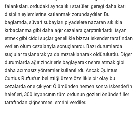
falanksları, ordudaki ayrıcalıklı statüleri gereği daha katı
disiplin eylemlerine katlanmak zorundaydılar. Bu
bağlamda, süvari subayları piyadelere nazaran sıklıkla
kırbaçlanma gibi daha ağır cezalara çarptırılırlardı. İsyan
etmek gibi ciddi suçlar genellikle bizzat İskender tarafından
verilen ölüm cezalarıyla sonuçlanırdı. Bazı durumlarda
suçlular taşlanarak ya da mızraklanarak öldürülürdü. Diğer
durumlarda ağır zincirlerle bağlayarak nehre atmak gibi
daha acımasız yöntemler kullanılırdı. Ancak Quintus
Curtius Rufus’un belirttiği üzere özellikle bir olay bu
cezalarda öne çıkıyor: Ölümünden hemen sonra İskender’in
halefleri, 300 isyancının tüm ordunun gözleri önünde filler
tarafından çiğnenmesi emrini verdiler.