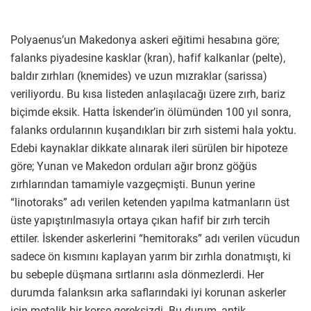
Polyaenus’un Makedonya askeri eğitimi hesabına göre;
falanks piyadesine kasklar (kran), hafif kalkanlar (pelte),
baldır zırhları (knemides) ve uzun mızraklar (sarissa)
veriliyordu. Bu kısa listeden anlaşılacağı üzere zırh, bariz
biçimde eksik. Hatta İskender’in ölümünden 100 yıl sonra,
falanks ordularının kuşandıkları bir zırh sistemi hala yoktu.
Edebi kaynaklar dikkate alınarak ileri sürülen bir hipoteze
göre; Yunan ve Makedon orduları ağır bronz göğüs
zırhlarından tamamiyle vazgeçmişti. Bunun yerine
“linotoraks” adı verilen ketenden yapılma katmanların üst
üste yapıştırılmasıyla ortaya çıkan hafif bir zırh tercih
ettiler. İskender askerlerini “hemitoraks” adı verilen vücudun
sadece ön kısmını kaplayan yarım bir zırhla donatmıştı, ki
bu sebeple düşmana sırtlarını asla dönmezlerdi. Her
durumda falanksın arka saflarındaki iyi korunan askerler
için metalik bir korse gereksizdi. Bu durum, antik