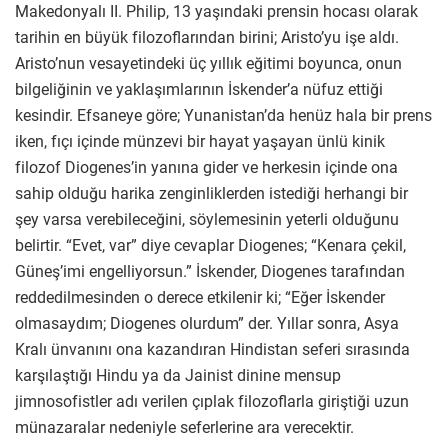
Makedonyalı II. Philip, 13 yaşındaki prensin hocası olarak
tarihin en büyük filozoflarından birini; Aristo’yu işe aldı.
Aristo’nun vesayetindeki üç yıllık eğitimi boyunca, onun
bilgeliğinin ve yaklaşımlarının İskender’a nüfuz ettiği
kesindir. Efsaneye göre; Yunanistan’da henüz hala bir prens
iken, fıçı içinde münzevi bir hayat yaşayan ünlü kinik
filozof Diogenes’in yanına gider ve herkesin içinde ona
sahip olduğu harika zenginliklerden istediği herhangi bir
şey varsa verebileceğini, söylemesinin yeterli olduğunu
belirtir. “Evet, var” diye cevaplar Diogenes; “Kenara çekil,
Güneş’imi engelliyorsun.” İskender, Diogenes tarafından
reddedilmesinden o derece etkilenir ki; “Eğer İskender
olmasaydım; Diogenes olurdum” der. Yıllar sonra, Asya
Kralı ünvanını ona kazandıran Hindistan seferi sırasında
karşılaştığı Hindu ya da Jainist dinine mensup
jimnosofistler adı verilen çıplak filozoflarla giriştiği uzun
münazaralar nedeniyle seferlerine ara verecektir.