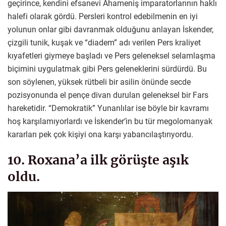
geçirince, kendini efsanevi Ahameniş imparatorlarının haklı
halefi olarak gördü. Persleri kontrol edebilmenin en iyi
yolunun onlar gibi davranmak olduğunu anlayan İskender,
çizgili tunik, kuşak ve “diadem” adı verilen Pers kraliyet
kıyafetleri giymeye başladı ve Pers geleneksel selamlaşma
biçimini uygulatmak gibi Pers geleneklerini sürdürdü. Bu
son söylenen, yüksek rütbeli bir asilin önünde secde
pozisyonunda el pençe divan durulan geleneksel bir Fars
hareketidir. “Demokratik” Yunanlılar ise böyle bir kavramı
hoş karşılamıyorlardı ve İskender’in bu tür megolomanyak
kararları pek çok kişiyi ona karşı yabancılaştırıyordu.
10. Roxana’a ilk görüşte aşık
oldu.