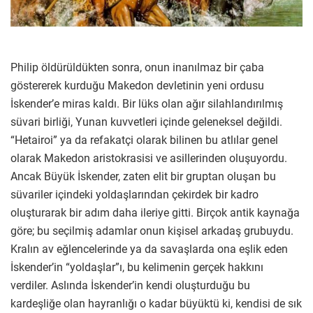
Philip öldürüldükten sonra, onun inanılmaz bir çaba
göstererek kurduğu Makedon devletinin yeni ordusu
İskender’e miras kaldı. Bir lüks olan ağır silahlandırılmış
süvari birliği, Yunan kuvvetleri içinde geleneksel değildi.
“Hetairoi” ya da refakatçi olarak bilinen bu atlılar genel
olarak Makedon aristokrasisi ve asillerinden oluşuyordu.
Ancak Büyük İskender, zaten elit bir gruptan oluşan bu
süvariler içindeki yoldaşlarından çekirdek bir kadro
oluşturarak bir adım daha ileriye gitti. Birçok antik kaynağa
göre; bu seçilmiş adamlar onun kişisel arkadaş grubuydu.
Kralın av eğlencelerinde ya da savaşlarda ona eşlik eden
İskender’in “yoldaşlar”ı, bu kelimenin gerçek hakkını
verdiler. Aslında İskender’in kendi oluşturduğu bu
kardeşliğe olan hayranlığı o kadar büyüktü ki, kendisi de sık