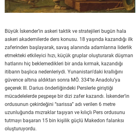
Büyük İskender’in askeri taktik ve stratejileri bugün hala
askeri akademilerde ders konusu. 18 yaşında kazandığı ilk
zaferinden başlayarak, savaş alanında adamlarına liderlik
etmekteki etkileyici hızı, küçük gruplar oluşturarak düşman
hatlarını hiç beklemedikleri bir anda kırmak, kazandığı
itibarın başlıca nedenleriydi. Yunanistan’daki krallığını
güvence altına aldıktan sonra MÖ. 334’te Anadolu’ya
geçerek III. Darius önderliğindeki Perslerle giriştiği
mücadelelerde peşpeşe bir dizi zafer kazandı. İskender’in
ordusunun çekirdeğini “sarissa” adı verilen 6 metre
uzunluğunda mızraklar taşıyan ve kılıçlı Pers ordusunu
tutmayı başaran 15 bin kişilik güçlü Makedon falanksı
oluşturuyordu.