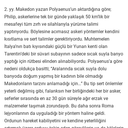
2. yy. Makedon yazarı Polyaenus’un aktardığına göre;
Philip, askerlerine tek bir günde yaklaşık 50 km’lik bir
mesafeyi tüm zırh ve silahlarıyla yürüme talimi
yaptırıyordu. Böylesine acımasız askeri yöntemler kendini
kısıtlama ve sert talimler gerektiriyordu. Muhtemelen
İtalya’nın batı kıyısındaki güçlü bir Yunan kenti olan
Tarentin’deki bir süvari subayının sadece sıcak suyla banyo
yaptığı için rütbesi elinden alınabiliyordu. Polyaenus’a göre
nedeni oldukça basitti; “Aralarında sıcak suyla dolu
banyoda doğum yapmış bir kadının bile olmadığı
Makedonların tarzını anlamadığı için…” Bu tip sert önlemler
yeterli değilmiş gibi, falanksın her birliğindeki her bir asker,
seferler sırasında en az 30 gün süreyle ağır erzak ve
malzemeler taşımak zorundaydı. Bu daha sonra Roma
lejyonlarının da uyguladığı bir yöntem haline geldi.
Ordunun hareket kabiliyetini ve kendine yeterliliğini