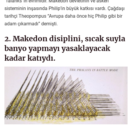
“falanks”ın evrimidir. Makedon devletinin ve askeri
sisteminin inşasında Philip’in büyük katkısı vardı. Çağdaşı
tarihçi Theopompus “Avrupa daha önce hiç Philip gibi bir
adam çıkarmadı” demişti.
2. Makedon disiplini, sıcak suyla
banyo yapmayı yasaklayacak
kadar katıydı.