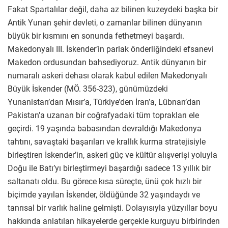
Fakat Spartalılar değil, daha az bilinen kuzeydeki başka bir
Antik Yunan şehir devleti, o zamanlar bilinen dünyanın
büyük bir kısmını en sonunda fethetmeyi başardı.
Makedonyalı III. İskender’in parlak önderliğindeki efsanevi
Makedon ordusundan bahsediyoruz. Antik dünyanın bir
numaralı askeri dehası olarak kabul edilen Makedonyalı
Büyük İskender (MÖ. 356-323), günümüzdeki
Yunanistan’dan Mısır’a, Türkiye’den İran’a, Lübnan’dan
Pakistan’a uzanan bir coğrafyadaki tüm toprakları ele
geçirdi. 19 yaşında babasından devraldığı Makedonya
tahtını, savaştaki başarıları ve krallık kurma stratejisiyle
birleştiren İskender’in, askeri güç ve kültür alışverişi yoluyla
Doğu ile Batı’yı birleştirmeyi başardığı sadece 13 yıllık bir
saltanatı oldu. Bu görece kısa süreçte, ünü çok hızlı bir
biçimde yayılan İskender, öldüğünde 32 yaşındaydı ve
tanrısal bir varlık haline gelmişti. Dolayısıyla yüzyıllar boyu
hakkında anlatılan hikayelerde gerçekle kurguyu birbirinden