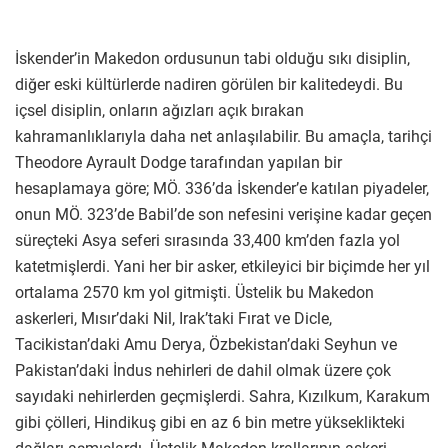
İskender’in Makedon ordusunun tabi olduğu sıkı disiplin,
diğer eski kültürlerde nadiren görülen bir kalitedeydi. Bu
içsel disiplin, onların ağızları açık bırakan
kahramanlıklarıyla daha net anlaşılabilir. Bu amaçla, tarihçi
Theodore Ayrault Dodge tarafından yapılan bir
hesaplamaya göre; MÖ. 336’da İskender’e katılan piyadeler,
onun MÖ. 323’de Babil’de son nefesini verişine kadar geçen
süreçteki Asya seferi sırasında 33,400 km’den fazla yol
katetmişlerdi. Yani her bir asker, etkileyici bir biçimde her yıl
ortalama 2570 km yol gitmişti. Üstelik bu Makedon
askerleri, Mısır’daki Nil, Irak’taki Fırat ve Dicle,
Tacikistan’daki Amu Derya, Özbekistan’daki Seyhun ve
Pakistan’daki İndus nehirleri de dahil olmak üzere çok
sayıdaki nehirlerden geçmişlerdi. Sahra, Kızılkum, Karakum
gibi çölleri, Hindikuş gibi en az 6 bin metre yükseklikteki