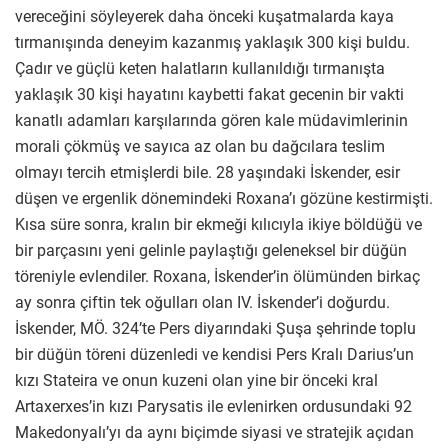
vereceğini söyleyerek daha önceki kuşatmalarda kaya
tırmanışında deneyim kazanmış yaklaşık 300 kişi buldu.
Çadır ve güçlü keten halatların kullanıldığı tırmanışta
yaklaşık 30 kişi hayatını kaybetti fakat gecenin bir vakti
kanatlı adamları karşılarında gören kale müdavimlerinin
morali çökmüş ve sayıca az olan bu dağcılara teslim
olmayı tercih etmişlerdi bile. 28 yaşındaki İskender, esir
düşen ve ergenlik dönemindeki Roxana’ı gözüne kestirmişti.
Kısa süre sonra, kralın bir ekmeği kılıcıyla ikiye böldüğü ve
bir parçasını yeni gelinle paylaştığı geleneksel bir düğün
töreniyle evlendiler. Roxana, İskender’in ölümünden birkaç
ay sonra çiftin tek oğulları olan IV. İskender’i doğurdu.
İskender, MÖ. 324’te Pers diyarındaki Şuşa şehrinde toplu
bir düğün töreni düzenledi ve kendisi Pers Kralı Darius’un
kızı Stateira ve onun kuzeni olan yine bir önceki kral
Artaxerxes’in kızı Parysatis ile evlenirken ordusundaki 92
Makedonyalı’yı da aynı biçimde siyasi ve stratejik açıdan