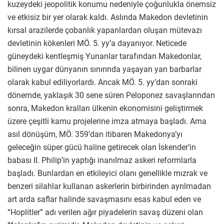
kuzeydeki jeopolitik konumu nedeniyle çoğunlukla önemsiz
ve etkisiz bir yer olarak kaldı. Aslında Makedon devletinin
kırsal arazilerde çobanlık yapanlardan oluşan mütevazı
devletinin kökenleri MÖ. 5. yy’a dayanıyor. Neticede
güneydeki kentleşmiş Yunanlar tarafından Makedonlar,
bilinen uygar dünyanın sınırında yaşayan yarı barbarlar
olarak kabul ediliyorlardı. Ancak MÖ. 5. yy’dan sonraki
dönemde, yaklaşık 30 sene süren Peloponez savaşlarından
sonra, Makedon kralları ülkenin ekonomisini geliştirmek
üzere çeşitli kamu projelerine imza atmaya başladı. Ama
asıl dönüşüm, MÖ. 359’dan itibaren Makedonya’yı
geleceğin süper gücü haline getirecek olan İskender’in
babası II. Philip’in yaptığı inanılmaz askeri reformlarla
başladı. Bunlardan en etkileyici olanı genellikle mızrak ve
benzeri silahlar kullanan askerlerin birbirinden ayrılmadan
art arda saflar halinde savaşmasını esas kabul eden ve
“Hoplitler” adı verilen ağır piyadelerin savaş düzeni olan