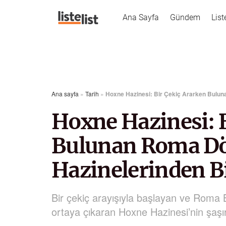
Ana Sayfa
Gündem
List
Ana sayfa
»
Tarih
»
Hoxne Hazinesi: Bir Çekiç Ararken Bulun
Hoxne Hazinesi: 
Bulunan Roma Dö
Hazinelerinden Bi
Bir çekiç arayışıyla başlayan ve Roma B
ortaya çıkaran Hoxne Hazinesi’nin şaşırt