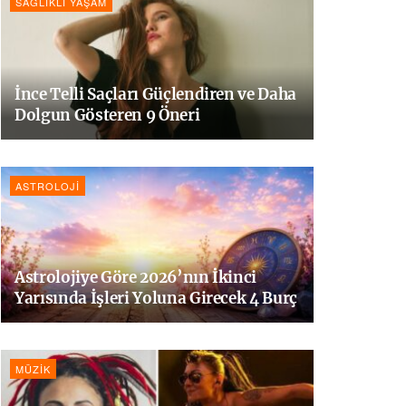
SAĞLIKLI YAŞAM
İnce Telli Saçları Güçlendiren ve Daha
Dolgun Gösteren 9 Öneri
ASTROLOJI
Astrolojiye Göre 2026’nın İkinci
Yarısında İşleri Yoluna Girecek 4 Burç
MÜZIK