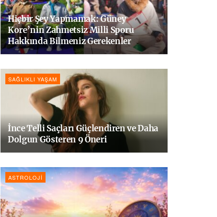
Hiçbir Şey Yapmamak: Güney
Kore’nin Zahmetsiz Milli Sporu
Hakkında Bilmeniz Gerekenler
SAĞLIKLI YAŞAM
İnce Telli Saçları Güçlendiren ve Daha
Dolgun Gösteren 9 Öneri
ASTROLOJI