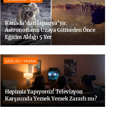
Kanada’dan İspanya’ya:
Astronotların Uzaya Gitmeden Önce
Eğitim Aldığı 5 Yer
SAĞLIKLI YAŞAM
Hepimiz Yapıyoruz! Televizyon
Karşısında Yemek Yemek Zararlı mı?