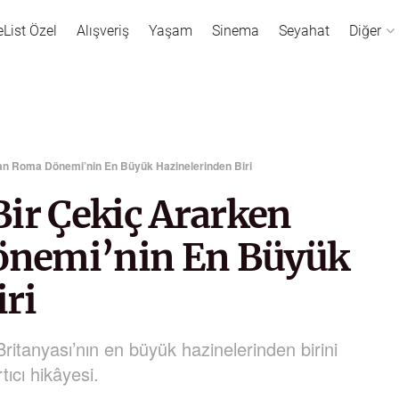
eList Özel
Alışveriş
Yaşam
Sinema
Seyahat
Diğer
an Roma Dönemi’nin En Büyük Hazinelerinden Biri
Bir Çekiç Ararken
nemi’nin En Büyük
ri
ritanyası’nın en büyük hazinelerinden birini
ıcı hikâyesi.