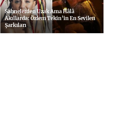
Sahnelerden Uzak Ama Hâlâ
Akıllarda: Özlem Tekin’in En Sevilen
Şarkıları