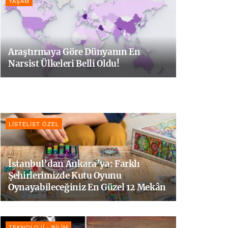
YAŞAM
Araştırmaya Göre Dünyanın En
Narsist Ülkeleri Belli Oldu!
LISTELIST ÖZEL
İstanbul’dan Ankara’ya: Farklı
Şehirlerimizde Kutu Oyunu
Oynayabileceğiniz En Güzel 12 Mekân
TEKNOLOJI - BILIM