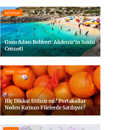
SEYAHAT
Gozo Adası Rehberi: Akdeniz’in Sakin
Cenneti
YEME - İÇME
Hiç Dikkat Ettiniz mi? Portakallar
Neden Kırmızı Filelerde Satılıyor?