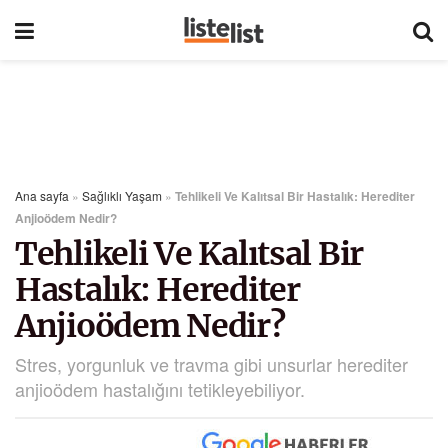
Ana sayfa
»
Sağlıklı Yaşam
»
Tehlikeli Ve Kalıtsal Bir Hastalık: Herediter
Anjioödem Nedir?
Tehlikeli Ve Kalıtsal Bir
Hastalık: Herediter
Anjioödem Nedir?
Stres, yorgunluk ve travma gibi unsurlar herediter
anjioödem hastalığını tetikleyebiliyor.