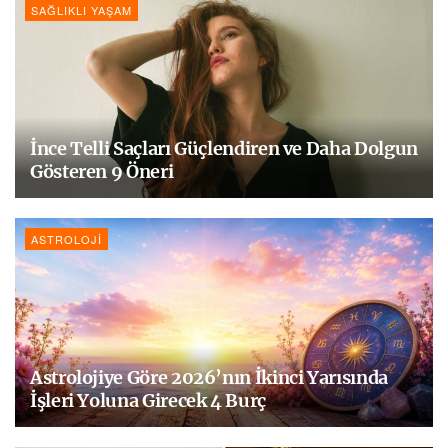
SAĞLIKLI YAŞAM
İnce Telli Saçları Güçlendiren ve Daha Dolgun
Gösteren 9 Öneri
ASTROLOJI
Astrolojiye Göre 2026’nın İkinci Yarısında
İşleri Yoluna Girecek 4 Burç