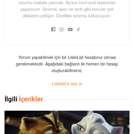
uyumlu makale yazmak. Ayrıca front-end tasarımlar
yapıyorum. Sinema, spor ve tarih gibi konular çok
dikkatimi çekiyor. Özellikle sinema tutkunuyum.
Yorum yapabilmek için bir ListeList hesabınız olması
gerekmektedir. Aşağıdaki bağlantı ile hemen bir hesap
oluşturabilirsiniz.
Listelist'e üye ol
İlgili
İçerikler