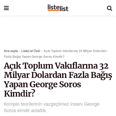
Ana sayfa
»
ListeList Özel
»
Açık Toplum Vakıflarına 32 Milyar Dolardan
Fazla Bağış Yapan George Soros Kimdir?
Açık Toplum Vakıflarına 32
Milyar Dolardan Fazla Bağış
Yapan George Soros
Kimdir?
Komplo teorilerinin vazgeçilmez insanı George
Soros kimdir anlattık.