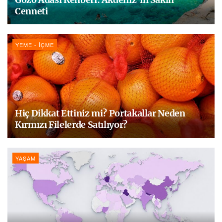
Cenneti
YEME - İÇME
Hiç Dikkat Ettiniz mi? Portakallar Neden
Kırmızı Filelerde Satılıyor?
YAŞAM