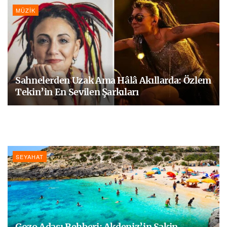
MÜZIK
Sahnelerden Uzak Ama Hâlâ Akıllarda: Özlem
Tekin’in En Sevilen Şarkıları
SEYAHAT
Gozo Adası Rehberi: Akdeniz’in Sakin