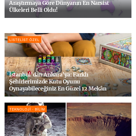
Araştırmaya Göre Dünyanın En Narsist
Ülkeleri Belli Oldu!
LISTELIST ÖZEL
İstanbul’dan Ankara’ya: Farklı
Şehirlerimizde Kutu Oyunu
Oynayabileceğiniz En Güzel 12 Mekân
TEKNOLOJI - BILIM