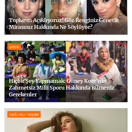
Toplanın Açıklıyoruz! Göz Renginiz Genetik
Mirasınız Hakkında Ne Söylüyor?
SPOR
Hiçbir Şey Yapmamak: Güney Kore’nin
Zahmetsiz Milli Sporu Hakkında Bilmeniz
Gerekenler
SAĞLIKLI YAŞAM