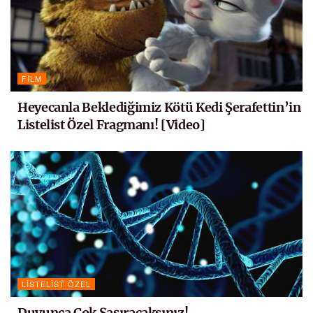
FILM
Heyecanla Beklediğimiz Kötü Kedi Şerafettin’in
Listelist Özel Fragmanı! [Video]
LISTELIST ÖZEL
Duyunca Çok Şaşıracaksınız!