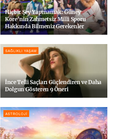
Hiçbir Şey Yapmamak: Güney
Kore’nin Zahmetsiz Milli Sporu
Hakkında Bilmeniz Gerekenler
SAĞLIKLI YAŞAM
İnce Telli Saçları Güçlendiren ve Daha
Dolgun Gösteren 9 Öneri
ASTROLOJI