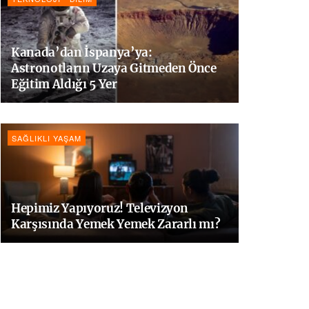
Kanada’dan İspanya’ya:
Astronotların Uzaya Gitmeden Önce
Eğitim Aldığı 5 Yer
SAĞLIKLI YAŞAM
Hepimiz Yapıyoruz! Televizyon
Karşısında Yemek Yemek Zararlı mı?