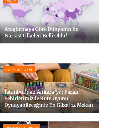
YAŞAM
Araştırmaya Göre Dünyanın En
Narsist Ülkeleri Belli Oldu!
LISTELIST ÖZEL
İstanbul’dan Ankara’ya: Farklı
Şehirlerimizde Kutu Oyunu
Oynayabileceğiniz En Güzel 12 Mekân
TEKNOLOJI - BILIM