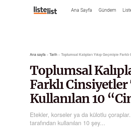
Ana Sayfa
Gündem
List
Ana sayfa
»
Tarih
»
Toplumsal Kalıpları Yıkıp Geçmişte Farklı 
Toplumsal Kalıpla
Farklı Cinsiyetle
Kullanılan 10 “Ci
Etekler, korseler ya da külotlu çoraplar.
tarafından kullanılan 10 şey...