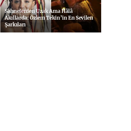
Sahnelerden Uzak Ama Hâlâ
Akıllarda: Özlem Tekin’in En Sevilen
Şarkıları