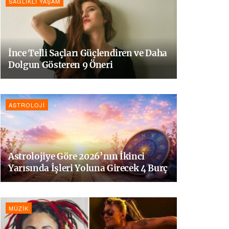
SAĞLIKLI YAŞAM
İnce Telli Saçları Güçlendiren ve Daha
Dolgun Gösteren 9 Öneri
ASTROLOJI
Astrolojiye Göre 2026’nın İkinci
Yarısında İşleri Yoluna Girecek 4 Burç
MÜZIK