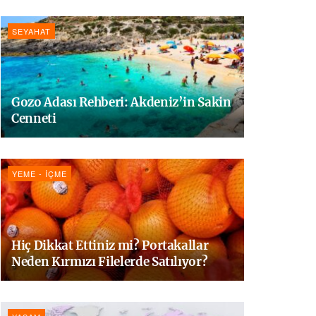
SEYAHAT
Gozo Adası Rehberi: Akdeniz’in Sakin
Cenneti
YEME - İÇME
Hiç Dikkat Ettiniz mi? Portakallar
Neden Kırmızı Filelerde Satılıyor?