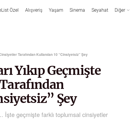
eList Özel
Alışveriş
Yaşam
Sinema
Seyahat
Diğer
Cinsiyetler Tarafından Kullanılan 10 “Cinsiyetsiz” Şey
rı Yıkıp Geçmişte
r Tarafından
nsiyetsiz” Şey
.. İşte geçmişte farklı toplumsal cinsiyetler