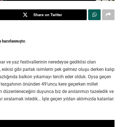
Share on Twitter
har ve yaz festivallerinin neredeyse gediklisi olan
 eskisi gibi parlak isimlerin pek gelmez oluşu derken kalıp
yazlığında balkon yıkamayı tercih eder olduk. Oysa geçen
k tezgahının önünden 49’uncu kere geçerken millet
en düzenleneceğini duyunca biz de anılarımızı tazeledik ve
i sıralamak istedik… İşte geçen yıldan aklımızda kalanlar: