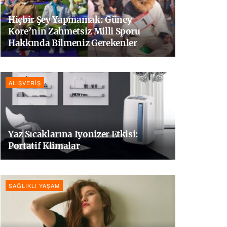
Hiçbir Şey Yapmamak: Güney
Kore’nin Zahmetsiz Milli Sporu
Hakkında Bilmeniz Gerekenler
ALIŞVERIŞ
Yaz Sıcaklarına Iyonizer Etkisi:
Portatif Klimalar
SAĞLIKLI YAŞAM