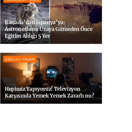
Kanada’dan İspanya’ya:
Astronotların Uzaya Gitmeden Önce
Eğitim Aldığı 5 Yer
SAĞLIKLI YAŞAM
Hepimiz Yapıyoruz! Televizyon
Karşısında Yemek Yemek Zararlı mı?