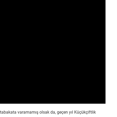
abakata varamamış olsak da, geçen yıl Küçükçiftlik