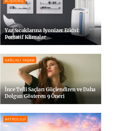
ALIŞVERIŞ
Yaz Sıcaklarına Iyonizer Etkisi:
Portatif Klimalar
SAĞLIKLI YAŞAM
İnce Telli Saçları Güçlendiren ve Daha
Dolgun Gösteren 9 Öneri
ASTROLOJI