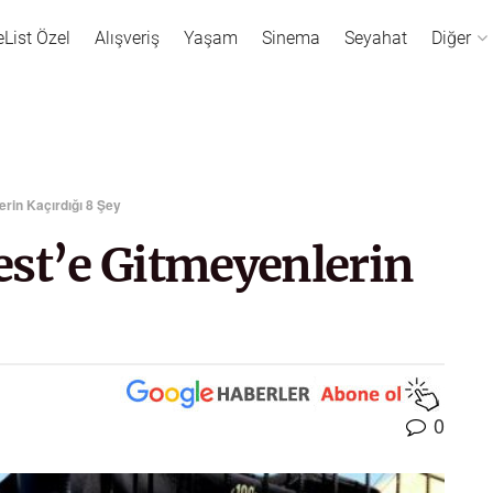
eList Özel
Alışveriş
Yaşam
Sinema
Seyahat
Diğer
rin Kaçırdığı 8 Şey
est’e Gitmeyenlerin
0