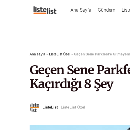
Ana Sayfa
Gündem
List
Ana sayfa
»
ListeList Özel
»
Geçen Sene Parkfest’e Gitmeyenle
Geçen Sene Parkf
Kaçırdığı 8 Şey
ListeList
ListeList Özel