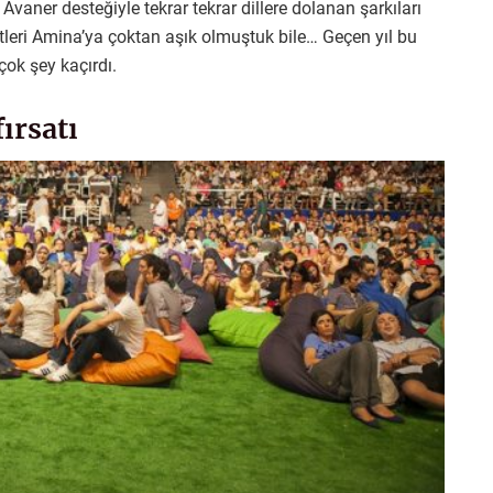
 Avaner desteğiyle tekrar tekrar dillere dolanan şarkıları
stleri Amina’ya çoktan aşık olmuştuk bile… Geçen yıl bu
çok şey kaçırdı.
ırsatı