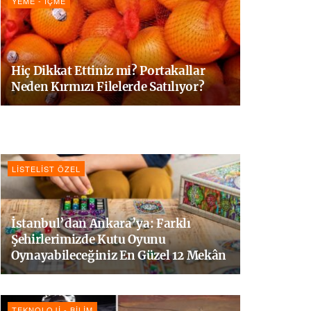
YEME - İÇME
Hiç Dikkat Ettiniz mi? Portakallar
Neden Kırmızı Filelerde Satılıyor?
LISTELIST ÖZEL
İstanbul’dan Ankara’ya: Farklı
Şehirlerimizde Kutu Oyunu
Oynayabileceğiniz En Güzel 12 Mekân
TEKNOLOJI - BILIM