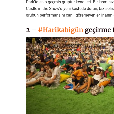
Park’ta esip geçmiş gruptur kendileri. Bir kısmınız
Castle in the Snow’u yeni keşfede durun, biz soli
grubun performansını canlı göremeyenler, inanın 
2 –
#Harikabigün
geçirme f