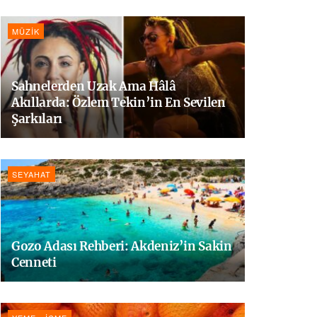
MÜZIK
Sahnelerden Uzak Ama Hâlâ
Akıllarda: Özlem Tekin’in En Sevilen
Şarkıları
SEYAHAT
Gozo Adası Rehberi: Akdeniz’in Sakin
Cenneti