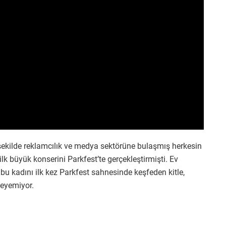
r şekilde reklamcılık ve medya sektörüne bulaşmış herkesin
lk büyük konserini Parkfest’te gerçekleştirmişti. Ev
 bu kadını ilk kez Parkfest sahnesinde keşfeden kitle,
leyemiyor.