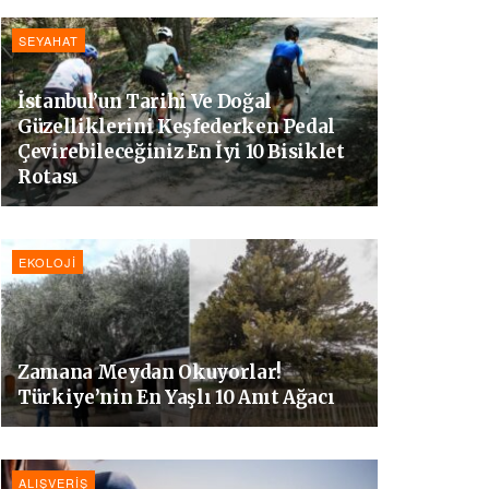
SEYAHAT
İstanbul’un Tarihi Ve Doğal
Güzelliklerini Keşfederken Pedal
Çevirebileceğiniz En İyi 10 Bisiklet
Rotası
EKOLOJI
Zamana Meydan Okuyorlar!
Türkiye’nin En Yaşlı 10 Anıt Ağacı
ALIŞVERIŞ