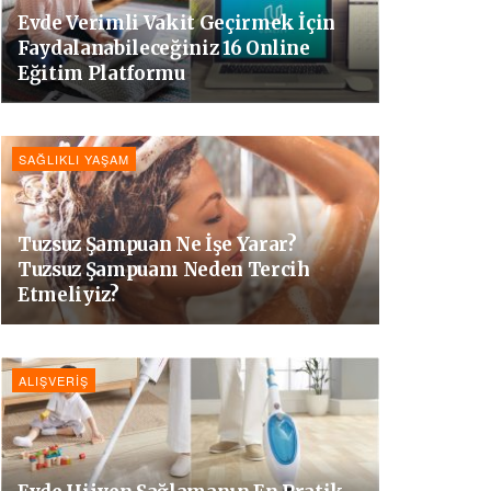
Evde Verimli Vakit Geçirmek İçin
Faydalanabileceğiniz 16 Online
Eğitim Platformu
SAĞLIKLI YAŞAM
Tuzsuz Şampuan Ne İşe Yarar?
Tuzsuz Şampuanı Neden Tercih
Etmeliyiz?
ALIŞVERIŞ