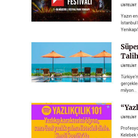
LISTELIST
Yazın en 
İstanbul 
Yenikapı’
Süpe
Talih
LISTELIST
Türkiye'n
gerçekleş
milyon...
“Yazl
LISTELIST
Profesyo
Kelebek v