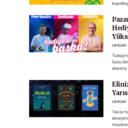
kişiselleş
Paza
Hedi
Yüks
LISTELIST
Türkiye'
Günü döne
alışveriş 
Elin
Yarıs
LISTELIST
Tek bir h
deneyiml
muydunuz