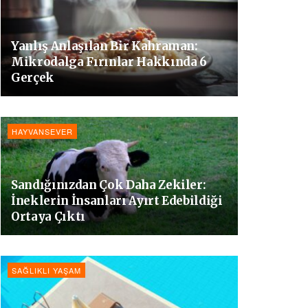
Yanlış Anlaşılan Bir Kahraman:
Mikrodalga Fırınlar Hakkında 6
Gerçek
HAYVANSEVER
Sandığınızdan Çok Daha Zekiler:
İneklerin İnsanları Ayırt Edebildiği
Ortaya Çıktı
SAĞLIKLI YAŞAM