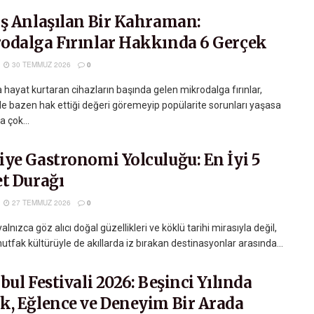
ış Anlaşılan Bir Kahraman:
odalga Fırınlar Hakkında 6 Gerçek
30 TEMMUZ 2026
0
 hayat kurtaran cihazların başında gelen mikrodalga fırınlar,
e bazen hak ettiği değeri göremeyip popülarite sorunları yaşasa
a çok...
iye Gastronomi Yolculuğu: En İyi 5
et Durağı
27 TEMMUZ 2026
0
yalnızca göz alıcı doğal güzellikleri ve köklü tarihi mirasıyla değil,
tfak kültürüyle de akıllarda iz bırakan destinasyonlar arasında...
bul Festivali 2026: Beşinci Yılında
k, Eğlence ve Deneyim Bir Arada