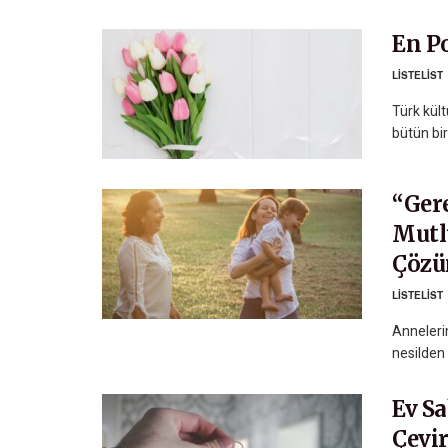
En Po
LISTELIST
Türk kült
bütün bir
“Ger
Mutl
Çöz
LISTELIST
Anneleri
nesilden 
Ev S
Çevi