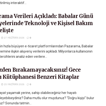
tirilmiş interaktif...
rama Verileri Açıkladı: Babalar Günü
yelerinde Teknoloji ve Kişisel Bakım
elişte
27 HAZIRAN 2026
0
nin hızla büyüyen e-ticaret platformlarından Pazarama, Babalar
mine ilişkin alışveriş verilerini açıkladı. Milyonlarca kullanıcının
tercihlerini analiz eden verilere...
izden Bırakamayacaksınız! Gece
ı Kütüphanesi Benzeri Kitaplar
25 HAZIRAN 2026
0
ayat yaşamak yerine, sahip olabileceğiniz her hayatı
eyebilseydiniz? Daha mutlu olur muydunuz? "Doğru kişiyi" bulur
? Sonunda tatmin...