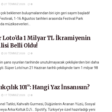
27 TEMMUZ 2026
0
çok beklenen buluşmalarından biri için geri sayım başladı!
Festivali, 1-16 Ağustos tarihleri arasında Festival Park
da müzikseverleri...
r Loto’da 1 Milyar TL İkramiyenin
lisi Belli Oldu!
20 TEMMUZ 2026
0
in şans oyunları tarihinde unutulmayacak çekilişlerden biri daha
ti. Süper Loto'nun 21 Haziran tarihli çekilişinde tam 1 milyar 98
ıkçılık 101”: Hangi Yaz İnsanısın?
17 TEMMUZ 2026
0
nel Tatilci, Kahvaltı Gurmesi, Düğünlerin Aranan Yüzü, Sosyal
eya Arka Koltuk DJ’i… Spotify, Türkiye’ye özel hazırladığı yeni