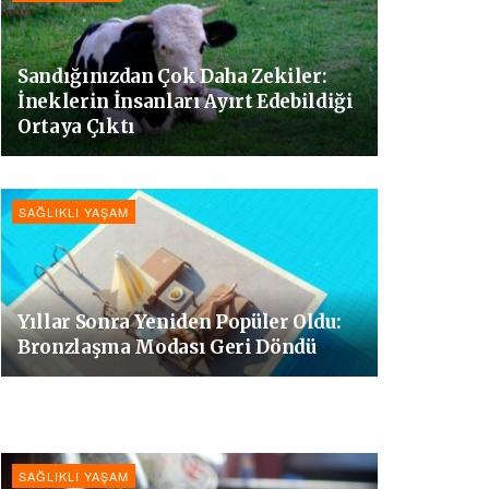
Sandığınızdan Çok Daha Zekiler:
İneklerin İnsanları Ayırt Edebildiği
Ortaya Çıktı
SAĞLIKLI YAŞAM
Yıllar Sonra Yeniden Popüler Oldu:
Bronzlaşma Modası Geri Döndü
SAĞLIKLI YAŞAM