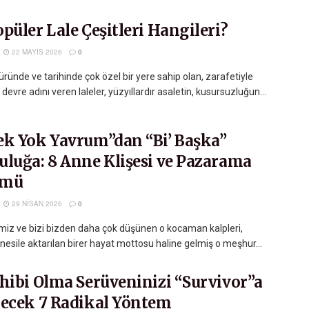
püler Lale Çeşitleri Hangileri?
22 MAYIS 2026
0
üründe ve tarihinde çok özel bir yere sahip olan, zarafetiyle
 devre adını veren laleler, yüzyıllardır asaletin, kusursuzluğun...
ek Yok Yavrum”dan “Bi’ Başka”
uluğa: 8 Anne Klişesi ve Pazarama
ümü
29 NISAN 2026
0
miz ve bizi bizden daha çok düşünen o kocaman kalpleri,
nesile aktarılan birer hayat mottosu haline gelmiş o meşhur...
ahibi Olma Serüveninizi “Survivor”a
recek 7 Radikal Yöntem