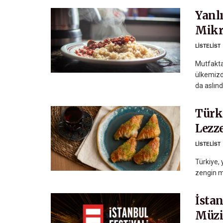
Yanl
Mikr
LISTELIST
Mutfakta
ülkemizd
da aslınd
Türk
Lezz
LISTELIST
Türkiye, 
zengin mu
İstan
Müzi