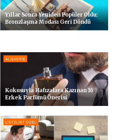
Yıllar Sonra Yeniden Popüler Oldu:
Bronzlaşma Modası Geri Döndü
ALIŞVERIŞ
Kokusuyla Hafızalara Kazınan 16
Erkek Parfümü Önerisi
LISTELIST ÖZEL