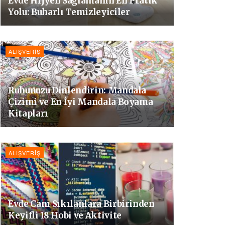
Evde Hijyen Sağlamanın En Pratik
Yolu: Buharlı Temizleyiciler
ALIŞVERIŞ
Ruhunuzu Dinlendirin: Mandala
Çizimi ve En İyi Mandala Boyama
Kitapları
ALIŞVERIŞ
Evde Canı Sıkılanlara Birbirinden
Keyifli 18 Hobi ve Aktivite