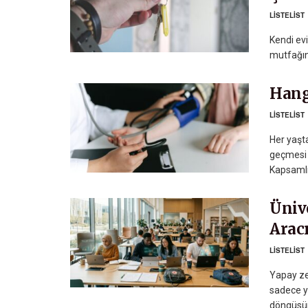
LISTELIST
Kendi evi
mutfağınd
Hang
LISTELIST
Her yaşt
geçmesi 
Kapsamlı 
Ünive
Arac
LISTELIST
Yapay ze
sadece y
döngüsün