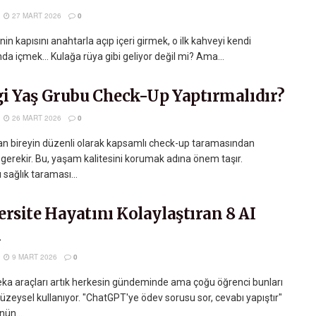
27 MART 2026
0
nin kapısını anahtarla açıp içeri girmek, o ilk kahveyi kendi
a içmek... Kulağa rüya gibi geliyor değil mi? Ama...
i Yaş Grubu Check-Up Yaptırmalıdır?
26 MART 2026
0
an bireyin düzenli olarak kapsamlı check-up taramasından
gerekir. Bu, yaşam kalitesini korumak adına önem taşır.
sağlık taraması...
rsite Hayatını Kolaylaştıran 8 AI
ı
9 MART 2026
0
ka araçları artık herkesin gündeminde ama çoğu öğrenci bunları
üzeysel kullanıyor. "ChatGPT'ye ödev sorusu sor, cevabı yapıştır"
ün...