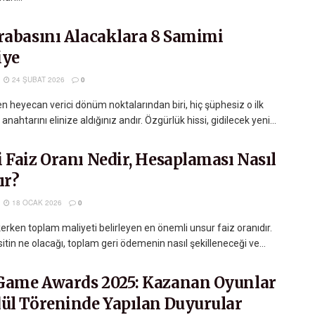
Arabasını Alacaklara 8 Samimi
iye
24 ŞUBAT 2026
0
n heyecan verici dönüm noktalarından biri, hiç şüphesiz o ilk
anahtarını elinize aldığınız andır. Özgürlük hissi, gidilecek yeni...
 Faiz Oranı Nedir, Hesaplaması Nasıl
ır?
18 OCAK 2026
0
erken toplam maliyeti belirleyen en önemli unsur faiz oranıdır.
sitin ne olacağı, toplam geri ödemenin nasıl şekilleneceği ve...
Game Awards 2025: Kazanan Oyunlar
dül Töreninde Yapılan Duyurular