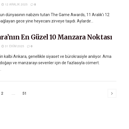
12 ARALIK 2025
0
oyun dünyasının nabzını tutan The Game Awards, 11 Aralık’ı 12
bağlayan gece yine heyecanı zirveye taşıdı. Aylardır...
ra’nın En Güzel 10 Manzara Noktası
31 EKIM 2025
0
in kalbi Ankara, genellikle siyaset ve bürokrasiyle anılıyor. Ama
 doğayı ve manzarayı sevenler için de fazlasıyla cömert.
.
2
…
51