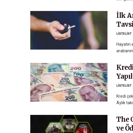
İlk 
Tavs
LISTELIST
Hayatın e
arabanın 
Kredi
Yapıl
LISTELIST
Kredi çek
Aylık tak
The 
ve Ö