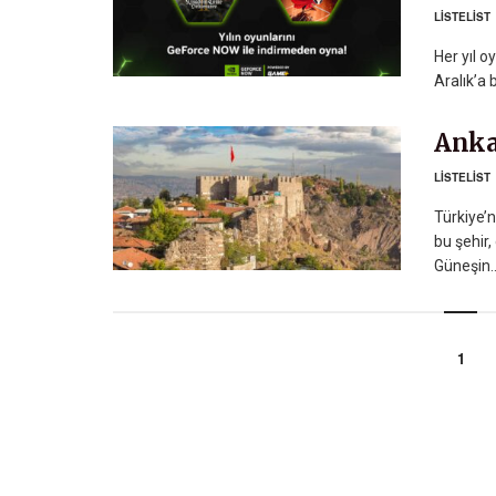
LISTELIST
Her yıl 
Aralık’a 
Anka
LISTELIST
Türkiye’n
bu şehir,
Güneşin..
1