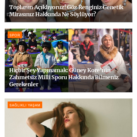
Toplanın Açıklıyoruz! Göz Renginiz Genetik
Mirasınız Hakkında Ne Söylüyor?
SPOR
Hiçbir Şey Yapmamak: Güney Kore’nin
Zahmetsiz Milli Sporu Hakkında Bilmeniz
Gerekenler
SAĞLIKLI YAŞAM