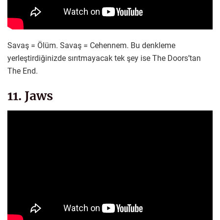
Savaş = Ölüm. Savaş = Cehennem. Bu denkleme
yerleştirdiğinizde sırıtmayacak tek şey ise The Doors’tan
The End.
11. Jaws