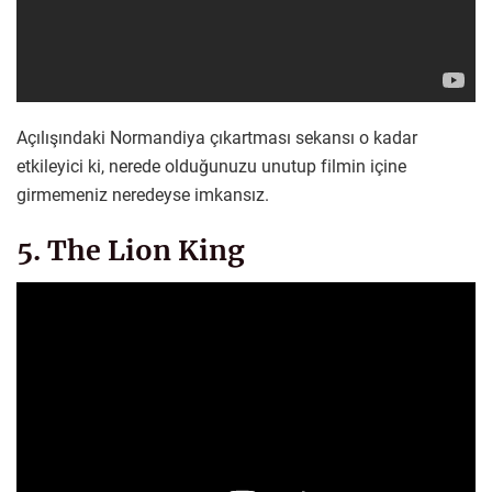
Açılışındaki Normandiya çıkartması sekansı o kadar
etkileyici ki, nerede olduğunuzu unutup filmin içine
girmemeniz neredeyse imkansız.
5. The Lion King