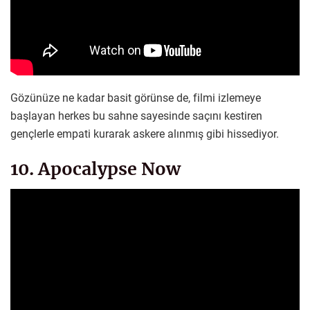
Gözünüze ne kadar basit görünse de, filmi izlemeye
başlayan herkes bu sahne sayesinde saçını kestiren
gençlerle empati kurarak askere alınmış gibi hissediyor.
10. Apocalypse Now