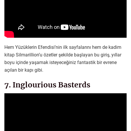
Hem Yüzüklerin Efendisi’nin ilk sayfalarını hem de kadim
kitap Silmarillion’u özetler şekilde başlayan bu giriş, yıllar
boyu içinde yaşamak isteyeceğiniz fantastik bir evrene
açılan bir kapı gibi.
7. Inglourious Basterds