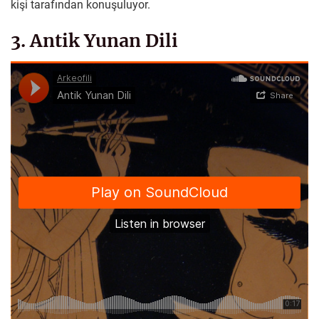
kişi tarafından konuşuluyor.
3. Antik Yunan Dili