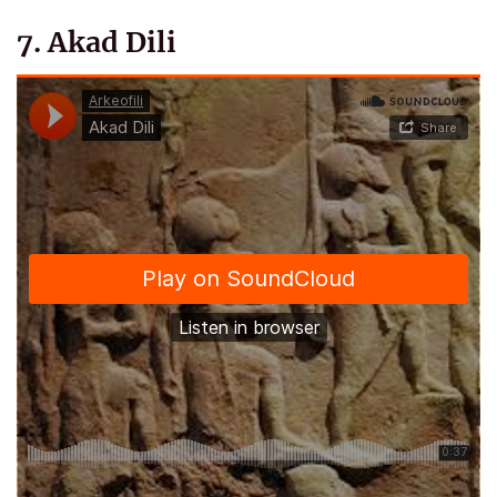
7. Akad Dili