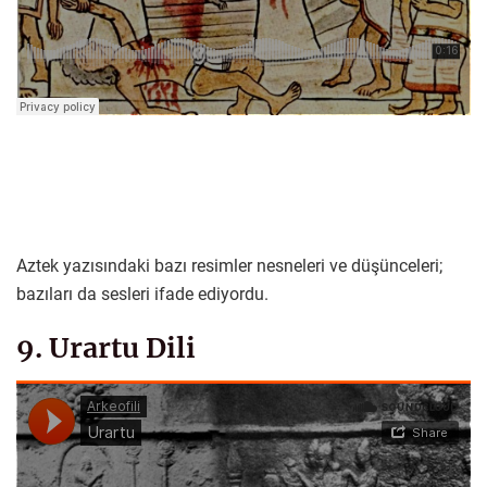
Aztek yazısındaki bazı resimler nesneleri ve düşünceleri;
bazıları da sesleri ifade ediyordu.
9. Urartu Dili