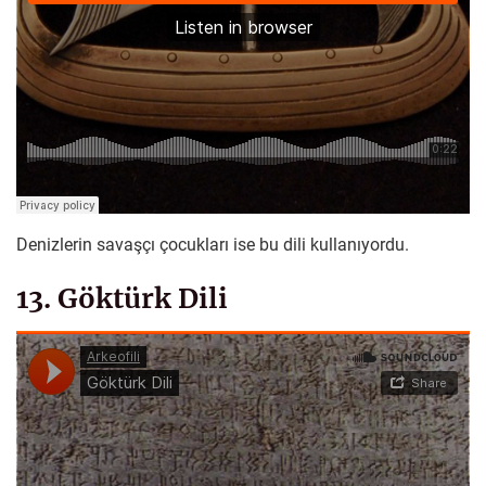
Denizlerin savaşçı çocukları ise bu dili kullanıyordu.
13. Göktürk Dili