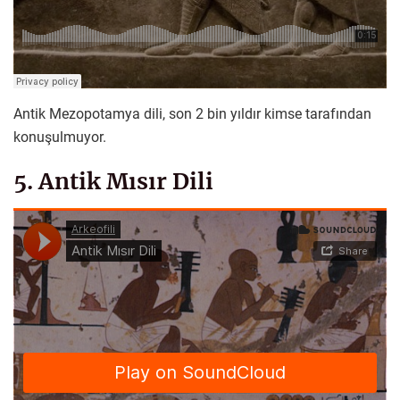
Antik Mezopotamya dili, son 2 bin yıldır kimse tarafından
konuşulmuyor.
5. Antik Mısır Dili