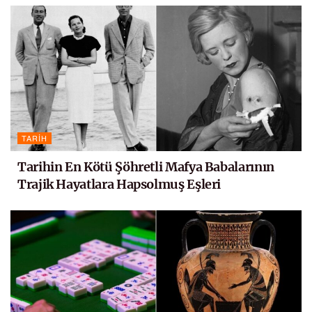
TARIH
Tarihin En Kötü Şöhretli Mafya Babalarının
Trajik Hayatlara Hapsolmuş Eşleri