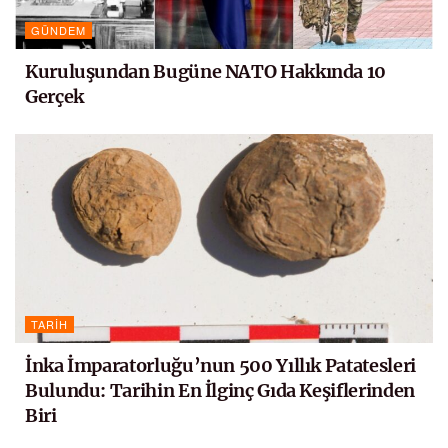
GÜNDEM
Kuruluşundan Bugüne NATO Hakkında 10
Gerçek
TARIH
İnka İmparatorluğu’nun 500 Yıllık Patatesleri
Bulundu: Tarihin En İlginç Gıda Keşiflerinden
Biri