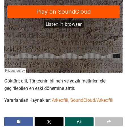
Göktürk dili, Türkçenin bilinen ve yazılı metinleri ele
geçirilebilen en eski dönemine aittir.
Yararlanılan Kaynaklar:
Arkeofili
,
SoundCloud/Arkeofili