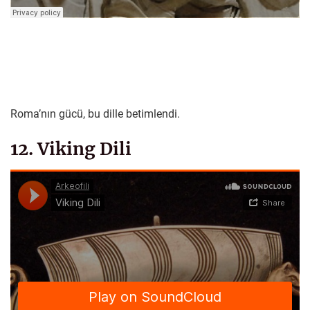
Roma’nın gücü, bu dille betimlendi.
12. Viking Dili