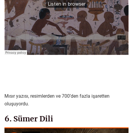
Mısır yazısı, resimlerden ve 700’den fazla işaretten
oluşuyordu.
6. Sümer Dili