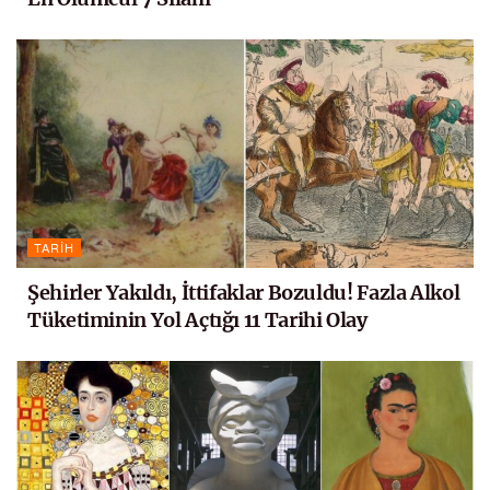
TARIH
Şehirler Yakıldı, İttifaklar Bozuldu! Fazla Alkol
Tüketiminin Yol Açtığı 11 Tarihi Olay