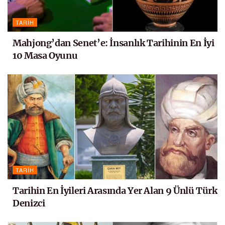
TARIH
Mahjong’dan Senet’e: İnsanlık Tarihinin En İyi
10 Masa Oyunu
TARIH
Tarihin En İyileri Arasında Yer Alan 9 Ünlü Türk
Denizci