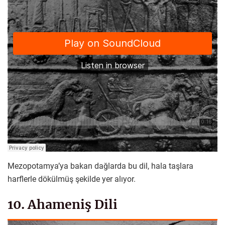
Mezopotamya’ya bakan dağlarda bu dil, hala taşlara
harflerle dökülmüş şekilde yer alıyor.
10. Ahameniş Dili