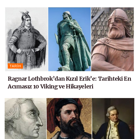
TARIH
Ragnar Lothbrok’dan Kızıl Erik’e: Tarihteki En
Acımasız 10 Viking ve Hikayeleri