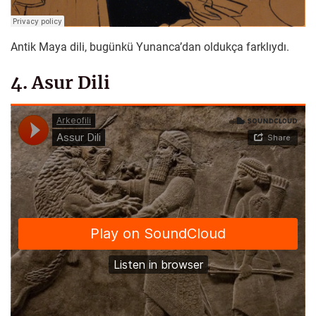
Antik Maya dili, bugünkü Yunanca’dan oldukça farklıydı.
4. Asur Dili