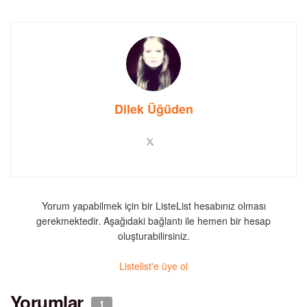
Dilek Üğüden
Yorum yapabilmek için bir ListeList hesabınız olması
gerekmektedir. Aşağıdaki bağlantı ile hemen bir hesap
oluşturabilirsiniz.
Listelist'e üye ol
Yorumlar
1