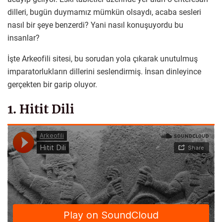
dilleri, bugün duymamız mümkün olsaydı, acaba sesleri
nasıl bir şeye benzerdi? Yani nasıl konuşuyordu bu
insanlar?
İşte Arkeofili sitesi, bu sorudan yola çıkarak unutulmuş
imparatorlukların dillerini seslendirmiş. İnsan dinleyince
gerçekten bir garip oluyor.
1. Hitit Dili