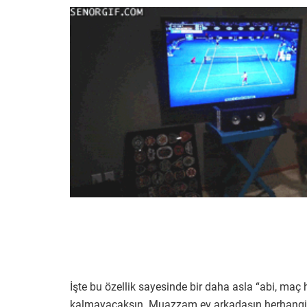
İşte bu özellik sayesinde bir daha asla “abi, ma
kalmayacaksın. Muazzam ev arkadaşın herhangi bi