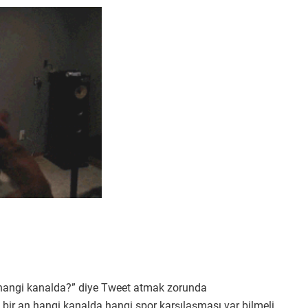
ç hangi kanalda?” diye Tweet atmak zorunda
r an hangi kanalda hangi spor karşılaşması var bilmeli.