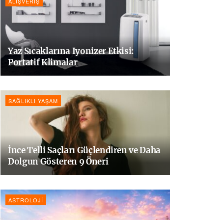
ALIŞVERIŞ
Yaz Sıcaklarına Iyonizer Etkisi:
Portatif Klimalar
SAĞLIKLI YAŞAM
İnce Telli Saçları Güçlendiren ve Daha
Dolgun Gösteren 9 Öneri
ASTROLOJI