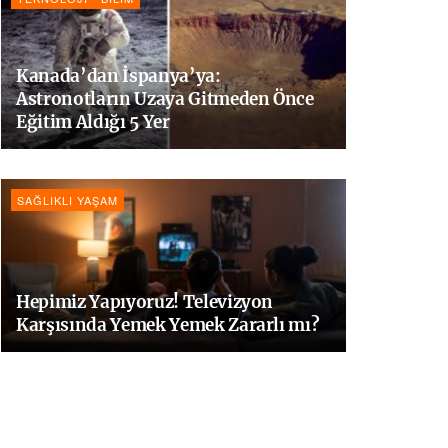
Kanada’dan İspanya’ya:
Astronotların Uzaya Gitmeden Önce
Eğitim Aldığı 5 Yer
SAĞLIKLI YAŞAM
Hepimiz Yapıyoruz! Televizyon
Karşısında Yemek Yemek Zararlı mı?