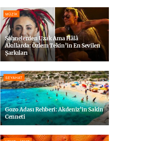
MÜZIK
Sahnelerden Uzak Ama Hâlâ
Akıllarda: Özlem Tekin’in En Sevilen
Şarkıları
SEYAHAT
Gozo Adası Rehberi: Akdeniz’in Sakin
Cenneti