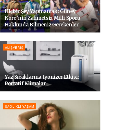
Hiçbir Şey Yapmamak: Güney
Kore’nin Zahmetsiz Milli Sporu
Hakkında Bilmeniz Gerekenler
ALIŞVERIŞ
Yaz Sıcaklarına Iyonizer Etkisi:
Portatif Klimalar
SAĞLIKLI YAŞAM