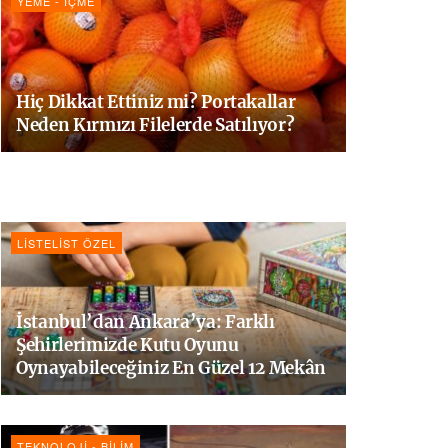
YEME - İÇME
Hiç Dikkat Ettiniz mi? Portakallar
Neden Kırmızı Filelerde Satılıyor?
LISTELIST ÖZEL
İstanbul’dan Ankara’ya: Farklı
Şehirlerimizde Kutu Oyunu
Oynayabileceğiniz En Güzel 12 Mekân
TEKNOLOJI - BILIM