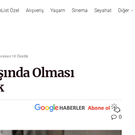
eList Özel
Alışveriş
Yaşam
Sinema
Seyahat
Diğer
reken 10 Özellik
şında Olması
k
0