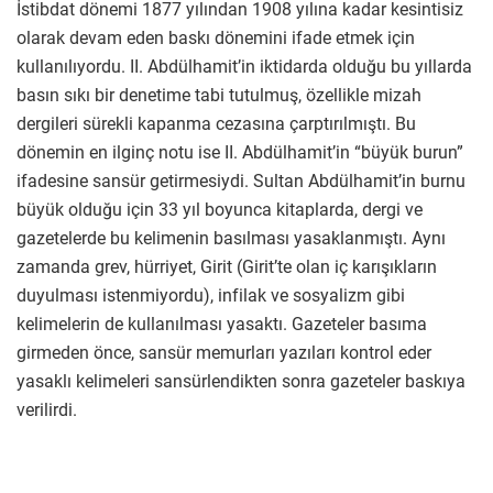
İstibdat dönemi 1877 yılından 1908 yılına kadar kesintisiz
olarak devam eden baskı dönemini ifade etmek için
kullanılıyordu. II. Abdülhamit’in iktidarda olduğu bu yıllarda
basın sıkı bir denetime tabi tutulmuş, özellikle mizah
dergileri sürekli kapanma cezasına çarptırılmıştı. Bu
dönemin en ilginç notu ise II. Abdülhamit’in “büyük burun”
ifadesine sansür getirmesiydi. Sultan Abdülhamit’in burnu
büyük olduğu için 33 yıl boyunca kitaplarda, dergi ve
gazetelerde bu kelimenin basılması yasaklanmıştı. Aynı
zamanda grev, hürriyet, Girit (Girit’te olan iç karışıkların
duyulması istenmiyordu), infilak ve sosyalizm gibi
kelimelerin de kullanılması yasaktı. Gazeteler basıma
girmeden önce, sansür memurları yazıları kontrol eder
yasaklı kelimeleri sansürlendikten sonra gazeteler baskıya
verilirdi.