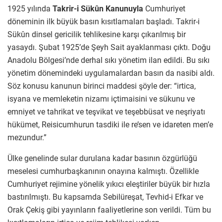
1925 yılında
Takrir-i Sükûn Kanunuyla
Cumhuriyet
döneminin ilk büyük basın kısıtlamaları başladı. Takrir-i
Sükûn dinsel gericilik tehlikesine karşı çıkarılmış bir
yasaydı. Şubat 1925’de Şeyh Sait ayaklanması çıktı. Doğu
Anadolu Bölgesi’nde derhal sıkı yönetim ilan edildi. Bu sıkı
yönetim dönemindeki uygulamalardan basın da nasibi aldı.
Söz konusu kanunun birinci maddesi şöyle der: “irtica,
isyana ve memleketin nizamı içtimaisini ve sükunu ve
emniyet ve tahrikat ve teşvikat ve teşebbüsat ve neşriyatı
hükümet, Reisicumhurun tasdiki ile re’sen ve idareten men’e
mezundur.”
Ülke genelinde sular durulana kadar basının özgürlüğü
meselesi cumhurbaşkanının onayına kalmıştı. Özellikle
Cumhuriyet rejimine yönelik yıkıcı eleştiriler büyük bir hızla
bastırılmıştı. Bu kapsamda Sebilüreşat, Tevhid-i Efkar ve
Orak Çekiş gibi yayınların faaliyetlerine son verildi. Tüm bu