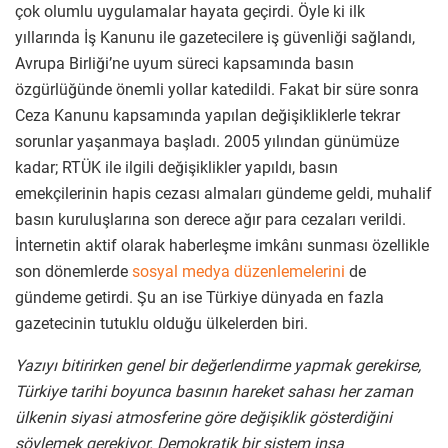
çok olumlu uygulamalar hayata geçirdi. Öyle ki ilk
yıllarında İş Kanunu ile gazetecilere iş güvenliği sağlandı,
Avrupa Birliği’ne uyum süreci kapsamında basın
özgürlüğünde önemli yollar katedildi. Fakat bir süre sonra
Ceza Kanunu kapsamında yapılan değişikliklerle tekrar
sorunlar yaşanmaya başladı. 2005 yılından günümüze
kadar; RTÜK ile ilgili değişiklikler yapıldı, basın
emekçilerinin hapis cezası almaları gündeme geldi, muhalif
basın kuruluşlarına son derece ağır para cezaları verildi.
İnternetin aktif olarak haberleşme imkânı sunması özellikle
son dönemlerde
sosyal medya düzenlemelerini
de
gündeme getirdi. Şu an ise Türkiye dünyada en fazla
gazetecinin tutuklu olduğu ülkelerden biri.
Yazıyı bitirirken genel bir değerlendirme yapmak gerekirse,
Türkiye tarihi boyunca basının hareket sahası her zaman
ülkenin siyasi atmosferine göre değişiklik gösterdiğini
söylemek gerekiyor. Demokratik bir sistem inşa