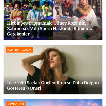
Hiçbir Şey Yapmamak: Güney Kore’nin
Zahmetsiz Milli Sporu Hakkında Bilmeniz
Gerekenler
SAĞLIKLI YAŞAM
İnce Telli Saçları Güçlendiren ve Daha Dolgun
Gösteren 9 Öneri
ASTROLOJI