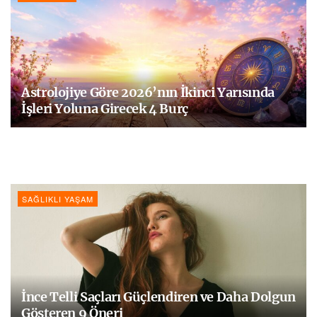
Astrolojiye Göre 2026’nın İkinci Yarısında
İşleri Yoluna Girecek 4 Burç
SAĞLIKLI YAŞAM
İnce Telli Saçları Güçlendiren ve Daha Dolgun
Gösteren 9 Öneri