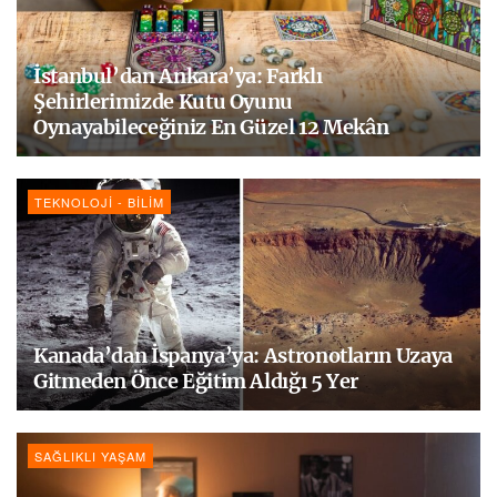
İstanbul’dan Ankara’ya: Farklı
Şehirlerimizde Kutu Oyunu
Oynayabileceğiniz En Güzel 12 Mekân
TEKNOLOJI - BILIM
Kanada’dan İspanya’ya: Astronotların Uzaya
Gitmeden Önce Eğitim Aldığı 5 Yer
SAĞLIKLI YAŞAM