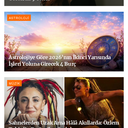
ASTROLOJI
Astrolojiye Göre 2026’nın İkinci Yarısında
İşleri Yoluna Girecek 4 Burç
MÜZIK
Sahnelerden Uzak Ama Hâlâ Akıllarda: Özlem