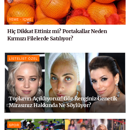
YEME - İÇME
Hiç Dikkat Ettiniz mi? Portakallar Neden
Kırmızı Filelerde Satılıyor?
LISTELIST ÖZEL
Toplanın Açıklıyoruz! Göz Renginiz Genetik
Mirasınız Hakkında Ne Söylüyor?
SPOR