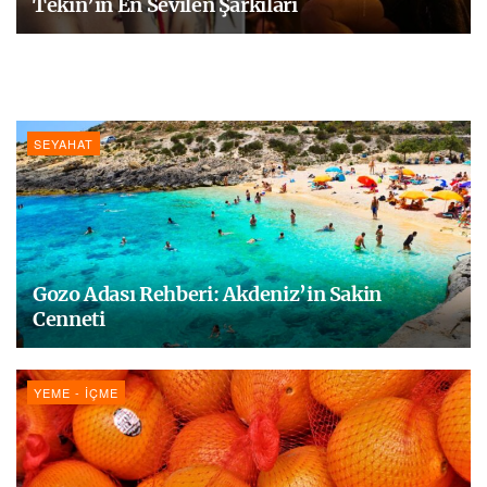
Tekin’in En Sevilen Şarkıları
SEYAHAT
Gozo Adası Rehberi: Akdeniz’in Sakin
Cenneti
YEME - İÇME