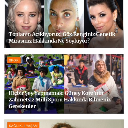
Toplanın Açıklıyoruz! Göz Renginiz Genetik
Mirasınız Hakkında Ne Söylüyor?
SPOR
Hiçbir Şey Yapmamak: Güney Kore’nin
Zahmetsiz Milli Sporu Hakkında Bilmeniz
Gerekenler
SAĞLIKLI YAŞAM