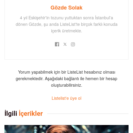
Gözde Solak
4 yıl Eskişehir'in tozunu yuttuktan sonra İstanbul'a
dönen Gözde, şu anda ListeList'te birçok farklı konuda
içerik üretmekte.
Yorum yapabilmek için bir ListeList hesabınız olması
gerekmektedir. Aşağıdaki bağlantı ile hemen bir hesap
oluşturabilirsiniz.
Listelist'e üye ol
İlgili
İçerikler