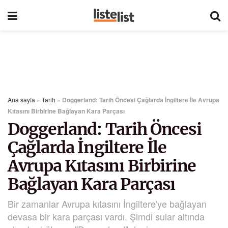
Ana sayfa
»
Tarih
»
Doggerland: Tarih Öncesi Çağlarda İngiltere İle Avrupa
Kıtasını Birbirine Bağlayan Kara Parçası
Doggerland: Tarih Öncesi
Çağlarda İngiltere İle
Avrupa Kıtasını Birbirine
Bağlayan Kara Parçası
Bir zamanlar Avrupa kıtasını İngiltere'ye bağlayan
devasa bir kara parçası vardı. Şimdi sular altında