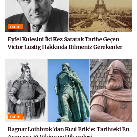
TARIH
Eyfel Kulesini İki Kez Satarak Tarihe Geçen
Victor Lustig Hakkında Bilmeniz Gerekenler
TARIH
Ragnar Lothbrok’dan Kızıl Erik’e: Tarihteki En
Acımasız 10 Viking ve Hikayeleri