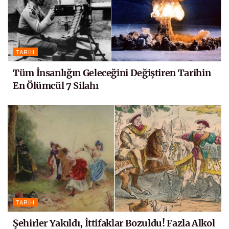
TARIH
Tüm İnsanlığın Geleceğini Değiştiren Tarihin
En Ölümcül 7 Silahı
TARIH
Şehirler Yakıldı, İttifaklar Bozuldu! Fazla Alkol