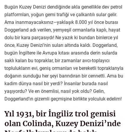
Bugün Kuzey Denizi dendiğinde akla genellikle dev petrol
platformları, yoğun gemi trafiği ve çalkantılı sular gelir.
Ama inanmayacaksınız—yaklaşık 8.000 yıl önce burası
Doggerland adı verilen, yemyeşil ormanlarla kaplı, hayat
dolu bir kara parçasıydı! Ne yazık ki bundan binlerce yıl
önce, Kuzey Denizi’nin suları altında kaldı. Doggerland,
bugün İngiltere ile Avrupa kıtası arasında derin sularda
saklı kalan bu topraklar, bir zamanlar avcı-toplayıcı
toplulukların evi, geniş ormanları ve bereketli topraklarıyla
doğanın sunduğu her şeyi barındıran bir cennetti. Ama bu
kadim dünya nasıl bir yerdi? İnsanlar burada nasıl
yaşıyordu? Ve en önemlisi, nasıl yok oldu? Gelin,
Doggerland’ın gizemli geçmişine birlikte yolculuk edelim!
Yıl 1931, bir İngiliz trol gemisi
olan Colinda, Kuzey Denizi’nde