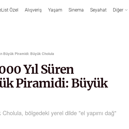
eList Özel
Alışveriş
Yaşam
Sinema
Seyahat
Diğer
n Büyük Piramidi: Büyük Cholula
00 Yıl Süren
ük Piramidi: Büyük
Cholula, bölgedeki yerel dilde "el yapımı dağ"