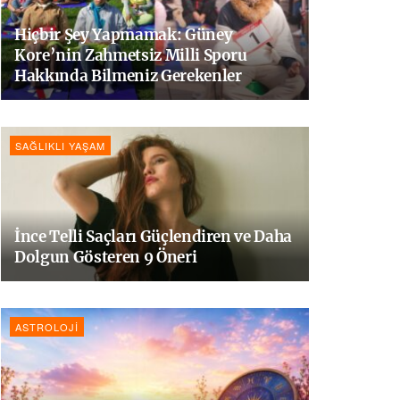
Hiçbir Şey Yapmamak: Güney
Kore’nin Zahmetsiz Milli Sporu
Hakkında Bilmeniz Gerekenler
SAĞLIKLI YAŞAM
İnce Telli Saçları Güçlendiren ve Daha
Dolgun Gösteren 9 Öneri
ASTROLOJI