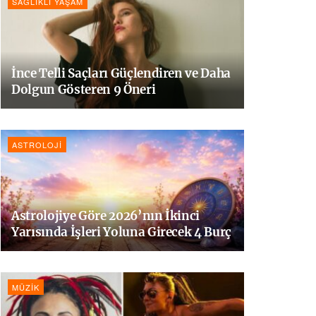
SAĞLIKLI YAŞAM
İnce Telli Saçları Güçlendiren ve Daha
Dolgun Gösteren 9 Öneri
ASTROLOJI
Astrolojiye Göre 2026’nın İkinci
Yarısında İşleri Yoluna Girecek 4 Burç
MÜZIK