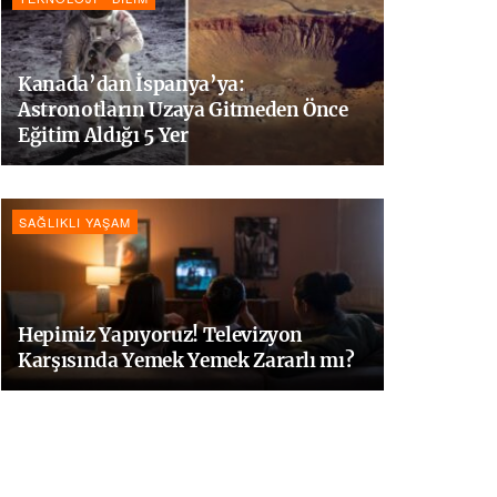
Kanada’dan İspanya’ya:
Astronotların Uzaya Gitmeden Önce
Eğitim Aldığı 5 Yer
SAĞLIKLI YAŞAM
Hepimiz Yapıyoruz! Televizyon
Karşısında Yemek Yemek Zararlı mı?