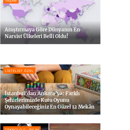
YAŞAM
Araştırmaya Göre Dünyanın En
Narsist Ülkeleri Belli Oldu!
LISTELIST ÖZEL
İstanbul’dan Ankara’ya: Farklı
Şehirlerimizde Kutu Oyunu
Oynayabileceğiniz En Güzel 12 Mekân
TEKNOLOJI - BILIM