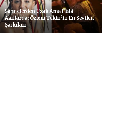
Sahnelerden Uzak Ama Hâlâ
Akıllarda: Özlem Tekin’in En Sevilen
Şarkıları