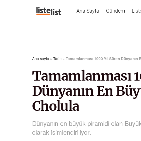
Ana Sayfa
Gündem
List
Ana sayfa
»
Tarih
»
Tamamlanması 1000 Yıl Süren Dünyanın E
Tamamlanması 10
Dünyanın En Büy
Cholula
Dünyanın en büyük piramidi olan Büyük 
olarak isimlendiriliyor.