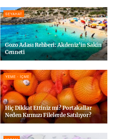
SEYAHAT
Gozo Adası Rehberi: Akdeniz’in Sakin
Cenneti
YEME - İÇME
Hiç Dikkat Ettiniz mi? Portakallar
Neden Kırmızı Filelerde Satılıyor?