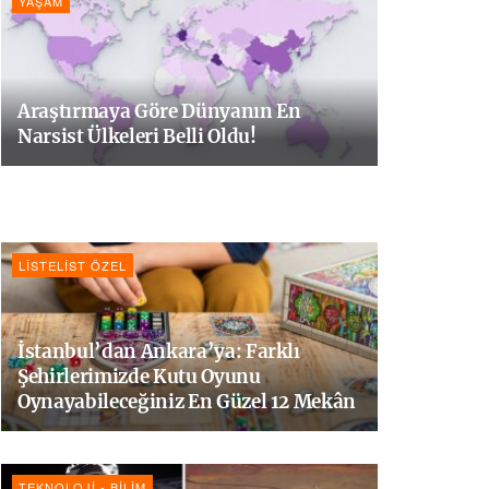
YAŞAM
Araştırmaya Göre Dünyanın En
Narsist Ülkeleri Belli Oldu!
LISTELIST ÖZEL
İstanbul’dan Ankara’ya: Farklı
Şehirlerimizde Kutu Oyunu
Oynayabileceğiniz En Güzel 12 Mekân
TEKNOLOJI - BILIM