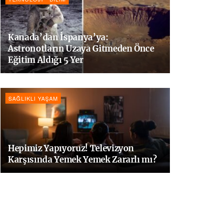
Kanada’dan İspanya’ya:
Astronotların Uzaya Gitmeden Önce
Eğitim Aldığı 5 Yer
SAĞLIKLI YAŞAM
Hepimiz Yapıyoruz! Televizyon
Karşısında Yemek Yemek Zararlı mı?