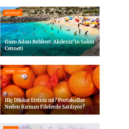
SEYAHAT
Gozo Adası Rehberi: Akdeniz’in Sakin
Cenneti
YEME - İÇME
Hiç Dikkat Ettiniz mi? Portakallar
Neden Kırmızı Filelerde Satılıyor?