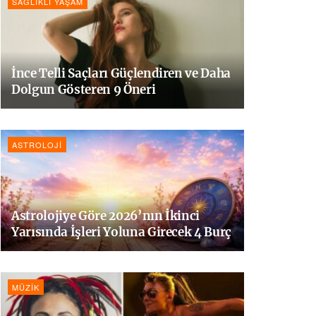
SAĞLIKLI YAŞAM
İnce Telli Saçları Güçlendiren ve Daha
Dolgun Gösteren 9 Öneri
ASTROLOJI
Astrolojiye Göre 2026’nın İkinci
Yarısında İşleri Yoluna Girecek 4 Burç
MÜZIK