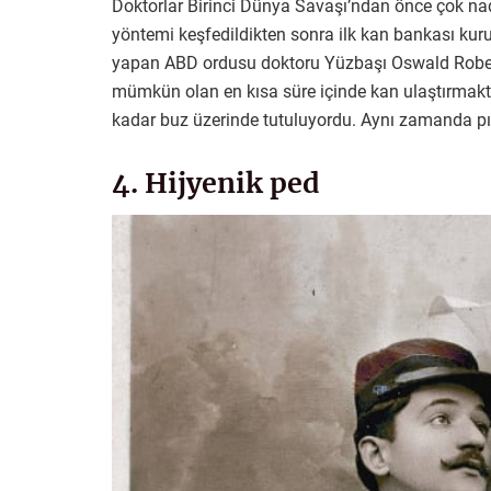
Doktorlar Birinci Dünya Savaşı’ndan önce çok na
yöntemi keşfedildikten sonra ilk kan bankası kur
yapan ABD ordusu doktoru Yüzbaşı Oswald Rober
mümkün olan en kısa süre içinde kan ulaştırmaktı
kadar buz üzerinde tutuluyordu. Aynı zamanda pı
4. Hijyenik ped