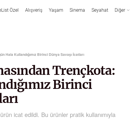
eList Özel
Alışveriş
Yaşam
Sinema
Seyahat
Diğer
n Hala Kullandığımız Birinci Dünya Savaşı İcatları
masından Trençkota:
ndığımız Birinci
ları
rün icat edildi. Bu ürünler pratik kullanımıyla