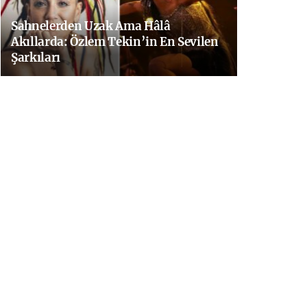
Sahnelerden Uzak Ama Hâlâ
Akıllarda: Özlem Tekin’in En Sevilen
Şarkıları