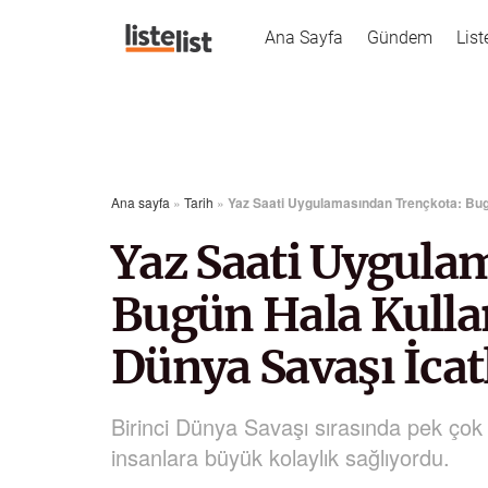
Ana Sayfa
Gündem
List
Ana sayfa
»
Tarih
»
Yaz Saati Uygulamasından Trençkota: Bugü
Yaz Saati Uygula
Bugün Hala Kulla
Dünya Savaşı İcat
Birinci Dünya Savaşı sırasında pek çok ü
insanlara büyük kolaylık sağlıyordu.