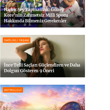
Hiçbir Şey Yapmamak: Güney
Kore’nin Zahmetsiz Milli Sporu
Hakkında Bilmeniz Gerekenler
SAĞLIKLI YAŞAM
İnce Telli Saçları Güçlendiren ve Daha
Dolgun Gösteren 9 Öneri
ASTROLOJI