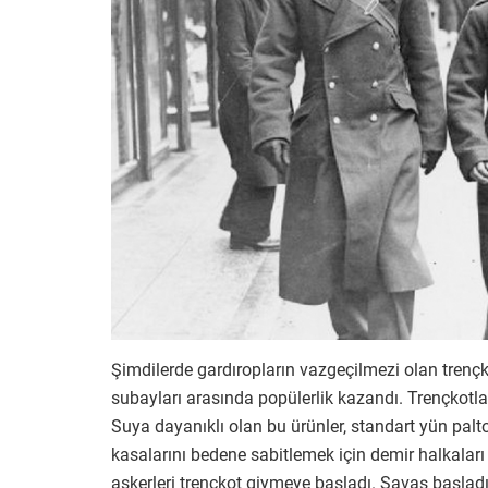
Şimdilerde gardıropların vazgeçilmezi olan trençko
subayları arasında popülerlik kazandı. Trençkotlar,
Suya dayanıklı olan bu ürünler, standart yün palto
kasalarını bedene sabitlemek için demir halkaları
askerleri trençkot giymeye başladı. Savaş başlad