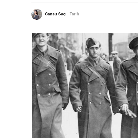
Cansu Saçı
Tarih