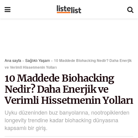
Ana sayfa
»
Sağlıklı Yaşam
»
10 Maddede Biohacking Nedir? Daha Enerjik
ve Verimli Hissetmenin Yolları
10 Maddede Biohacking
Nedir? Daha Enerjik ve
Verimli Hissetmenin Yolları
Uyku düzeninden buz banyolarına, nootropiklerden
longevity trendine kadar biohacking dünyasına
kapsamlı bir giriş.