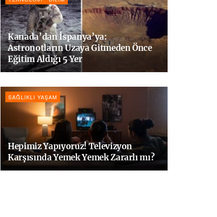
Kanada’dan İspanya’ya:
Astronotların Uzaya Gitmeden Önce
Eğitim Aldığı 5 Yer
SAĞLIKLI YAŞAM
Hepimiz Yapıyoruz! Televizyon
Karşısında Yemek Yemek Zararlı mı?