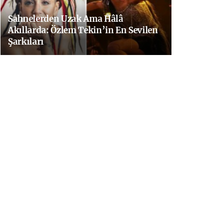
Sahnelerden Uzak Ama Hâlâ
Akıllarda: Özlem Tekin’in En Sevilen
Şarkıları