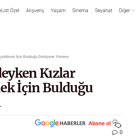
eList Özel
Alışveriş
Yaşam
Sinema
Seyahat
Diğer
Geçebilmek İçin Bulduğu Dahiyane Yöntem
deyken Kızlar
ek İçin Bulduğu
m
0