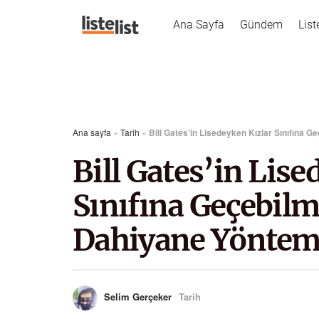
Ana Sayfa
Gündem
List
Ana sayfa
»
Tarih
»
Bill Gates’in Lisedeyken Kızlar Sınıfına 
Bill Gates’in Lise
Sınıfına Geçebilm
Dahiyane Yönte
Selim Gerçeker
Tarih