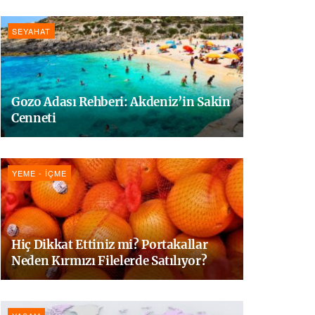
SEYAHAT
Gozo Adası Rehberi: Akdeniz’in Sakin
Cenneti
YEME - İÇME
Hiç Dikkat Ettiniz mi? Portakallar
Neden Kırmızı Filelerde Satılıyor?