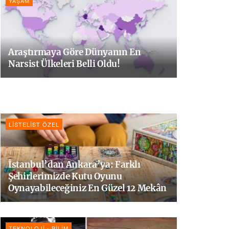
YAŞAM
Araştırmaya Göre Dünyanın En
Narsist Ülkeleri Belli Oldu!
LISTELIST ÖZEL
İstanbul’dan Ankara’ya: Farklı
Şehirlerimizde Kutu Oyunu
Oynayabileceğiniz En Güzel 12 Mekân
TEKNOLOJI - BILIM