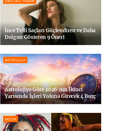
SAĞLIKLI YAŞAM
İnce Telli Saçları Güçlendiren ve Daha
Dolgun Gösteren 9 Öneri
ASTROLOJI
Astrolojiye Göre 2026’nın İkinci
Yarısında İşleri Yoluna Girecek 4 Burç
MÜZIK