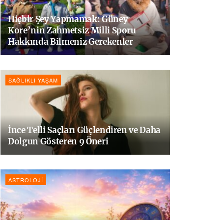
Hiçbir Şey Yapmamak: Güney
Kore’nin Zahmetsiz Milli Sporu
Hakkında Bilmeniz Gerekenler
SAĞLIKLI YAŞAM
İnce Telli Saçları Güçlendiren ve Daha
Dolgun Gösteren 9 Öneri
ASTROLOJI