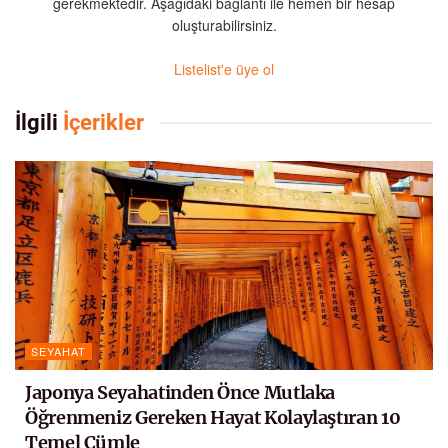
gerekmektedir. Aşağıdaki bağlantı ile hemen bir hesap
oluşturabilirsiniz.
Listelist'e üye ol
İlgili
İçerikler
SEYAHAT
Japonya Seyahatinden Önce Mutlaka
Öğrenmeniz Gereken Hayat Kolaylaştıran 10
Temel Cümle