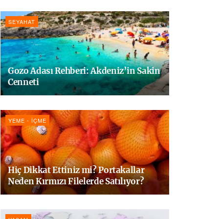
SEYAHAT
Gozo Adası Rehberi: Akdeniz’in Sakin
Cenneti
YEME - İÇME
Hiç Dikkat Ettiniz mi? Portakallar
Neden Kırmızı Filelerde Satılıyor?