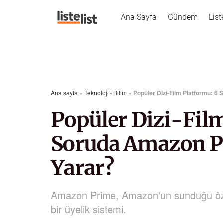
Ana Sayfa
Gündem
List
Ana sayfa
»
Teknoloji - Bilim
»
Popüler Dizi-Film Platformu: 6
Popüler Dizi-Fil
Soruda Amazon Pr
Yarar?
Amazon Prime, Amazon'un sunduğu özel i
bir üyelik sistemi.