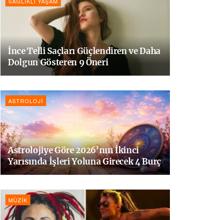
SAĞLIKLI YAŞAM
İnce Telli Saçları Güçlendiren ve Daha
Dolgun Gösteren 9 Öneri
ASTROLOJI
Astrolojiye Göre 2026’nın İkinci
Yarısında İşleri Yoluna Girecek 4 Burç
MÜZIK