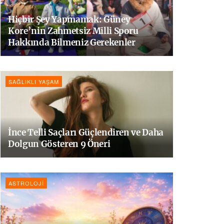
Hiçbir Şey Yapmamak: Güney
Kore’nin Zahmetsiz Milli Sporu
Hakkında Bilmeniz Gerekenler
SAĞLIKLI YAŞAM
İnce Telli Saçları Güçlendiren ve Daha
Dolgun Gösteren 9 Öneri
ASTROLOJI