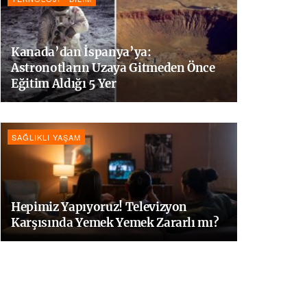
Kanada’dan İspanya’ya:
Astronotların Uzaya Gitmeden Önce
Eğitim Aldığı 5 Yer
SAĞLIKLI YAŞAM
Hepimiz Yapıyoruz! Televizyon
Karşısında Yemek Yemek Zararlı mı?