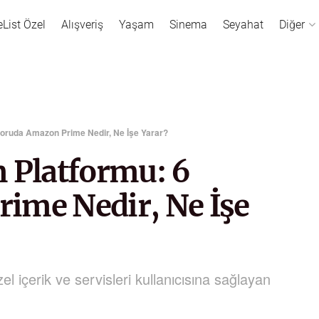
eList Özel
Alışveriş
Yaşam
Sinema
Seyahat
Diğer
 Soruda Amazon Prime Nedir, Ne İşe Yarar?
m Platformu: 6
ime Nedir, Ne İşe
çerik ve servisleri kullanıcısına sağlayan