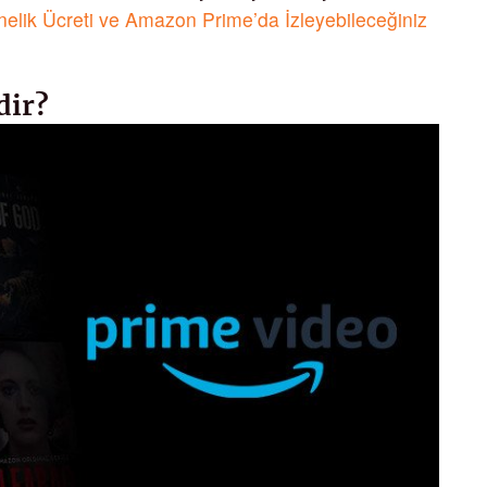
elik Ücreti ve Amazon Prime’da İzleyebileceğiniz
dir?