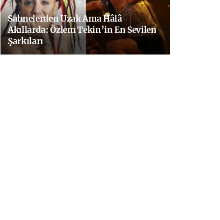
Sahnelerden Uzak Ama Hâlâ
Akıllarda: Özlem Tekin’in En Sevilen
Şarkıları