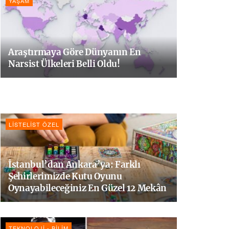
YAŞAM
Araştırmaya Göre Dünyanın En
Narsist Ülkeleri Belli Oldu!
LISTELIST ÖZEL
İstanbul’dan Ankara’ya: Farklı
Şehirlerimizde Kutu Oyunu
Oynayabileceğiniz En Güzel 12 Mekân
TEKNOLOJI - BILIM