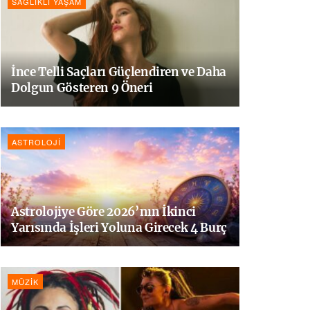
SAĞLIKLI YAŞAM
İnce Telli Saçları Güçlendiren ve Daha
Dolgun Gösteren 9 Öneri
ASTROLOJI
Astrolojiye Göre 2026’nın İkinci
Yarısında İşleri Yoluna Girecek 4 Burç
MÜZIK