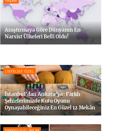
YAŞAM
Araştırmaya Göre Dünyanın En
Narsist Ülkeleri Belli Oldu!
LISTELIST ÖZEL
İstanbul’dan Ankara’ya: Farklı
Şehirlerimizde Kutu Oyunu
Oynayabileceğiniz En Güzel 12 Mekân
TEKNOLOJI - BILIM