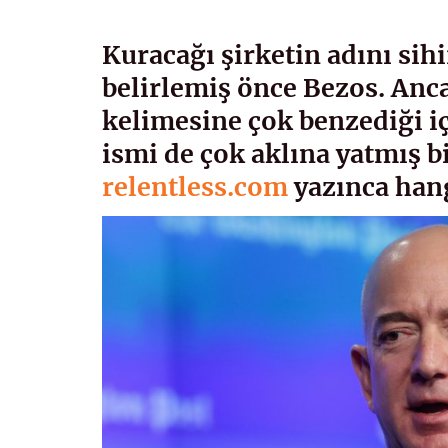
Kuracağı şirketin adını si
belirlemiş önce Bezos. Anc
kelimesine çok benzediği i
ismi de çok aklına yatmış b
relentless.com
yazınca hang