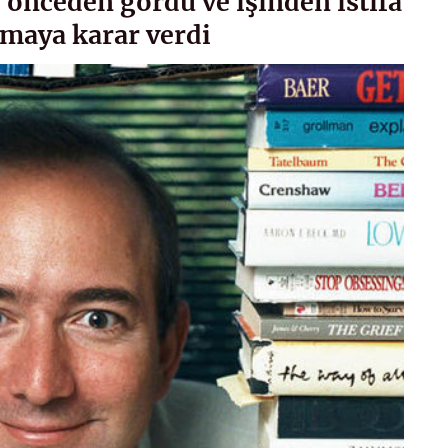
 önceden gördü ve işinden istifa
urmaya karar verdi