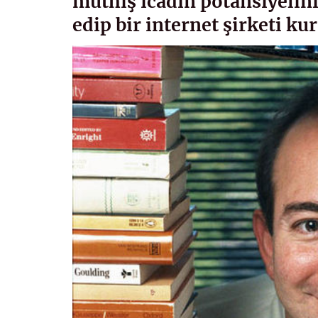
müthiş icadın potansiyelini
edip bir internet şirketi k