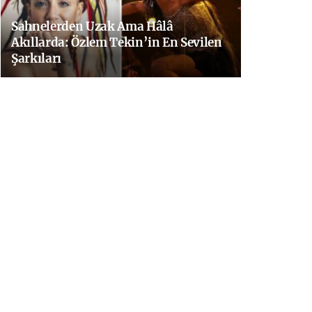
Sahnelerden Uzak Ama Hâlâ
Akıllarda: Özlem Tekin’in En Sevilen
Şarkıları