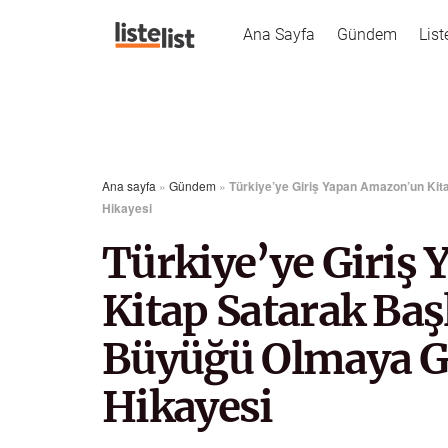
Ana Sayfa
Gündem
List
Ana sayfa
»
Gündem
»
Türkiye’ye Giriş Yapan Amazon’un Kit
Hikayesi
Türkiye’ye Giriş
Kitap Satarak Ba
Büyüğü Olmaya Gi
Hikayesi