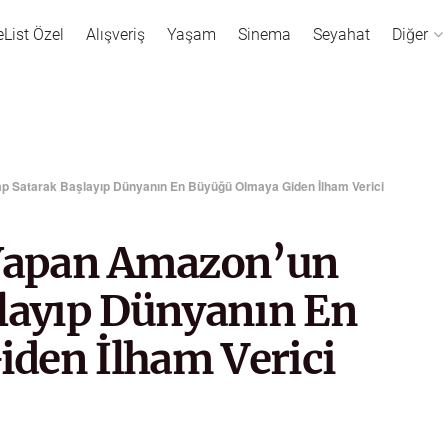
eList Özel
Alışveriş
Yaşam
Sinema
Seyahat
Diğer
ap Satarak Başlayıp Dünyanın En Büyüğü Olmaya Giden İlham Verici
 Yapan Amazon’un
şlayıp Dünyanın En
den İlham Verici