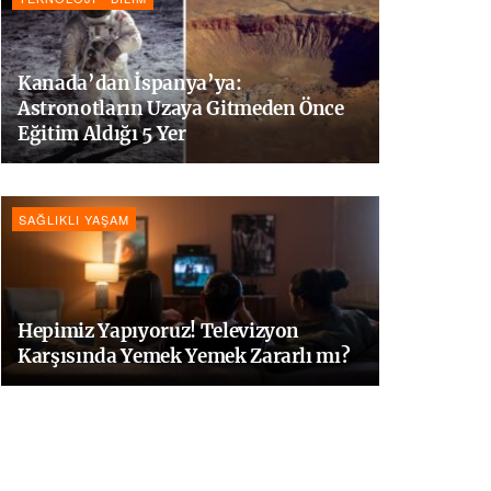
Kanada’dan İspanya’ya:
Astronotların Uzaya Gitmeden Önce
Eğitim Aldığı 5 Yer
SAĞLIKLI YAŞAM
Hepimiz Yapıyoruz! Televizyon
Karşısında Yemek Yemek Zararlı mı?