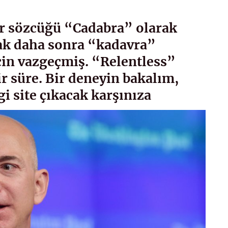
hir sözcüğü “Cadabra” olarak
ak daha sonra “kadavra”
çin vazgeçmiş. “Relentless”
ir süre. Bir deneyin bakalım,
i site çıkacak karşınıza