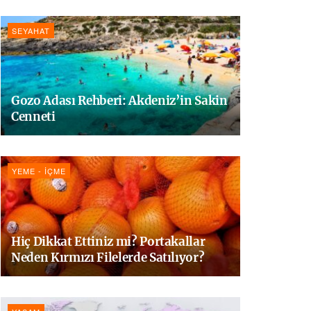
SEYAHAT
Gozo Adası Rehberi: Akdeniz’in Sakin
Cenneti
YEME - İÇME
Hiç Dikkat Ettiniz mi? Portakallar
Neden Kırmızı Filelerde Satılıyor?