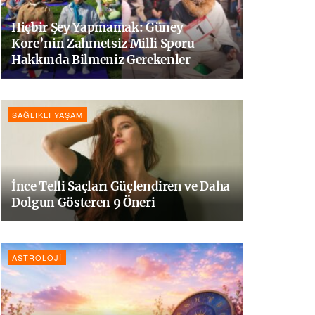
Hiçbir Şey Yapmamak: Güney
Kore’nin Zahmetsiz Milli Sporu
Hakkında Bilmeniz Gerekenler
SAĞLIKLI YAŞAM
İnce Telli Saçları Güçlendiren ve Daha
Dolgun Gösteren 9 Öneri
ASTROLOJI