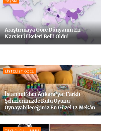
YAŞAM
Araştırmaya Göre Dünyanın En
Narsist Ülkeleri Belli Oldu!
LISTELIST ÖZEL
İstanbul’dan Ankara’ya: Farklı
Şehirlerimizde Kutu Oyunu
Oynayabileceğiniz En Güzel 12 Mekân
TEKNOLOJI - BILIM