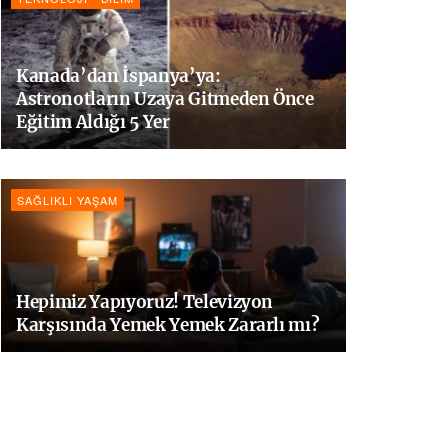
Kanada’dan İspanya’ya:
Astronotların Uzaya Gitmeden Önce
Eğitim Aldığı 5 Yer
SAĞLIKLI YAŞAM
Hepimiz Yapıyoruz! Televizyon
Karşısında Yemek Yemek Zararlı mı?