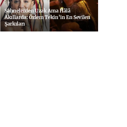
Sahnelerden Uzak Ama Hâlâ
Akıllarda: Özlem Tekin’in En Sevilen
Şarkıları