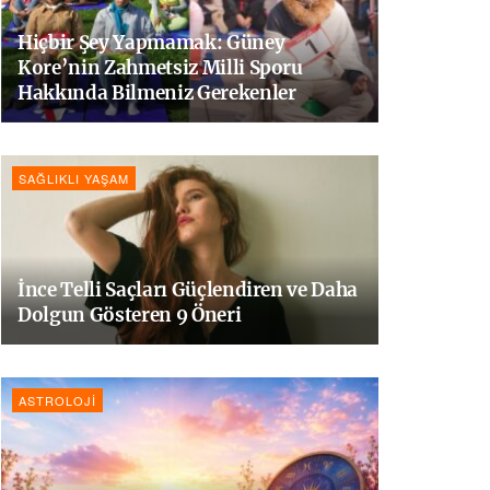
Hiçbir Şey Yapmamak: Güney
Kore’nin Zahmetsiz Milli Sporu
Hakkında Bilmeniz Gerekenler
SAĞLIKLI YAŞAM
İnce Telli Saçları Güçlendiren ve Daha
Dolgun Gösteren 9 Öneri
ASTROLOJI