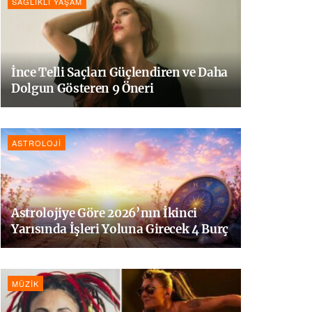
SAĞLIKLI YAŞAM
İnce Telli Saçları Güçlendiren ve Daha
Dolgun Gösteren 9 Öneri
ASTROLOJI
Astrolojiye Göre 2026’nın İkinci
Yarısında İşleri Yoluna Girecek 4 Burç
MÜZIK