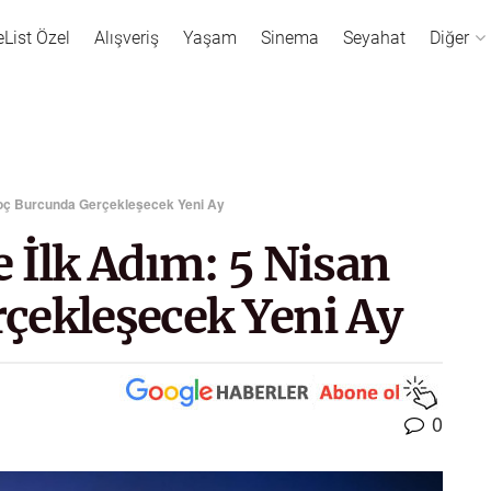
eList Özel
Alışveriş
Yaşam
Sinema
Seyahat
Diğer
Koç Burcunda Gerçekleşecek Yeni Ay
 İlk Adım: 5 Nisan
çekleşecek Yeni Ay
0