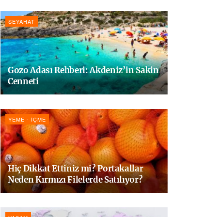
SEYAHAT
Gozo Adası Rehberi: Akdeniz’in Sakin
Cenneti
YEME - İÇME
Hiç Dikkat Ettiniz mi? Portakallar
Neden Kırmızı Filelerde Satılıyor?