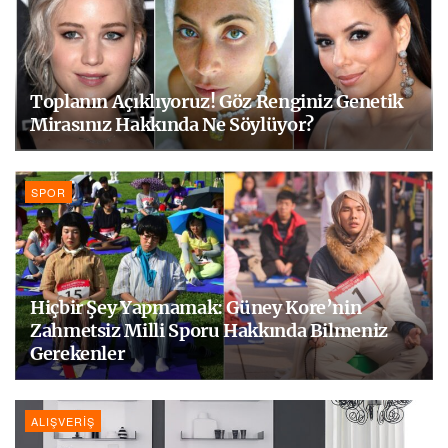
Toplanın Açıklıyoruz! Göz Renginiz Genetik
Mirasınız Hakkında Ne Söylüyor?
SPOR
Hiçbir Şey Yapmamak: Güney Kore’nin
Zahmetsiz Milli Sporu Hakkında Bilmeniz
Gerekenler
ALIŞVERIŞ