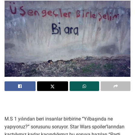
M.S 1 yılından beri insanlar birbirine “Yılbaşında ne
yapıyoruz?” sorusunu soruyor. Star Wars spoiler’larından
kaçtığımız kadar kaçındığımız bu soruya bazıları “Parti