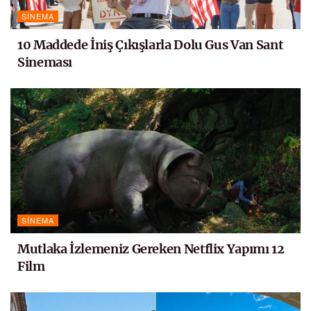
SINEMA
10 Maddede İniş Çıkışlarla Dolu Gus Van Sant
Sineması
SINEMA
Mutlaka İzlemeniz Gereken Netflix Yapımı 12
Film