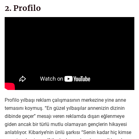
2. Profilo
Profilo yılbaşı reklam çalışmasının merkezine yine anne
temasını koymuş. “En güzel yılbaşılar annenizin dizinin
dibinde geçer” mesajı veren reklamda dışarı eğlenmeye
giden ancak bir türlü mutlu olamayan gençlerin hikayesi
anlatılıyor. Kibariye’nin ünlü şarkısı “Senin kadar hiç kimse