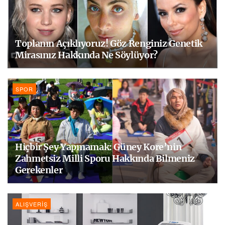
Toplanın Açıklıyoruz! Göz Renginiz Genetik
Mirasınız Hakkında Ne Söylüyor?
SPOR
Hiçbir Şey Yapmamak: Güney Kore’nin
Zahmetsiz Milli Sporu Hakkında Bilmeniz
Gerekenler
ALIŞVERIŞ