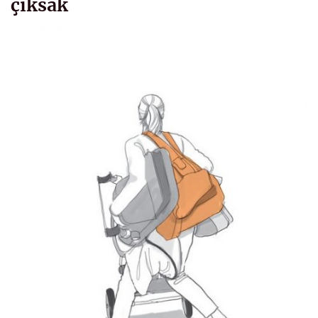
çıksak