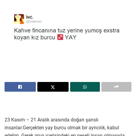
23 Kasım – 21 Aralık arasında doğan şanslı
insanlar.Gerçekten yay burcu olmak bir ayrıcılık, kabul
edelim. Gerek grup içerisindeki en neşeli insan olmasıyla,