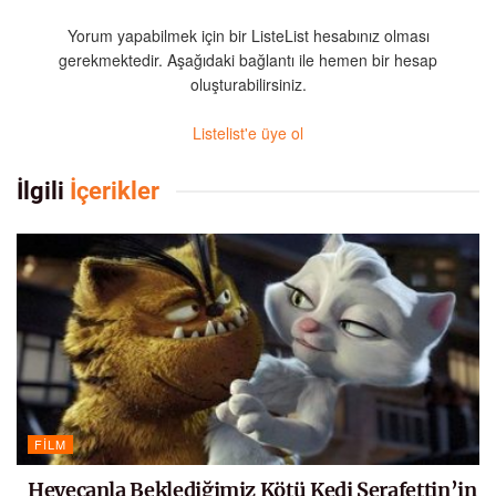
Yorum yapabilmek için bir ListeList hesabınız olması
gerekmektedir. Aşağıdaki bağlantı ile hemen bir hesap
oluşturabilirsiniz.
Listelist'e üye ol
İlgili
İçerikler
FILM
Heyecanla Beklediğimiz Kötü Kedi Şerafettin’in