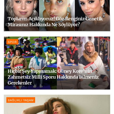
Toplanın Açıklıyoruz! Göz Renginiz Genetik
Mirasınız Hakkında Ne Söylüyor?
SPOR
Hiçbir Şey Yapmamak: Güney Kore’nin
Zahmetsiz Milli Sporu Hakkında Bilmeniz
Gerekenler
SAĞLIKLI YAŞAM