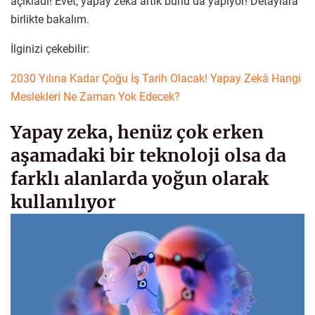
açıkladı! Evet, yapay zeka artık bunu da yapıyor! Detaylara
birlikte bakalım.
İlginizi çekebilir:
2030 Yılına Kadar Çoğu İş Tarih Olacak! Yapay Zekâ Hangi
Meslekleri Ne Zaman Yok Edecek?
Yapay zeka, henüz çok erken
aşamadaki bir teknoloji olsa da
farklı alanlarda yoğun olarak
kullanılıyor