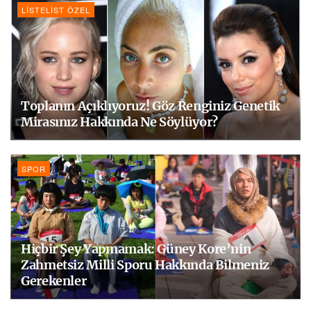
LISTELIST ÖZEL
Toplanın Açıklıyoruz! Göz Renginiz Genetik
Mirasınız Hakkında Ne Söylüyor?
SPOR
Hiçbir Şey Yapmamak: Güney Kore’nin
Zahmetsiz Milli Sporu Hakkında Bilmeniz
Gerekenler