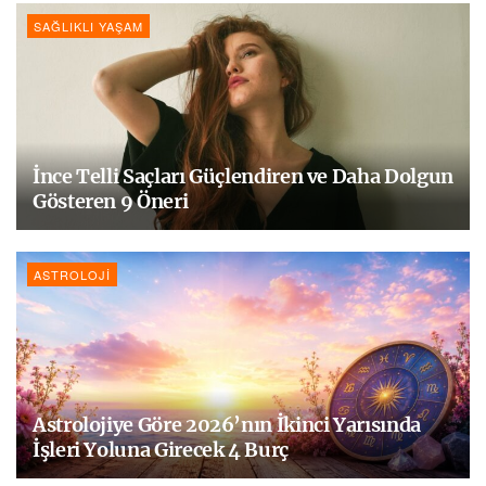
SAĞLIKLI YAŞAM
İnce Telli Saçları Güçlendiren ve Daha Dolgun
Gösteren 9 Öneri
ASTROLOJI
Astrolojiye Göre 2026’nın İkinci Yarısında
İşleri Yoluna Girecek 4 Burç