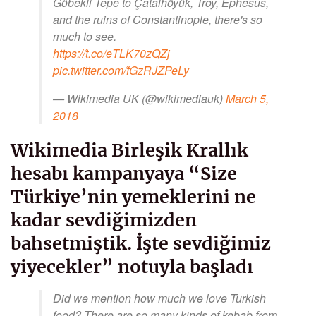
Göbekli Tepe to Çatalhöyük, Troy, Ephesus,
and the ruins of Constantinople, there's so
much to see.
https://t.co/eTLK70zQZj
pic.twitter.com/fGzRJZPeLy
— Wikimedia UK (@wikimediauk)
March 5,
2018
Wikimedia Birleşik Krallık
hesabı kampanyaya “Size
Türkiye’nin yemeklerini ne
kadar sevdiğimizden
bahsetmiştik. İşte sevdiğimiz
yiyecekler” notuyla başladı
Did we mention how much we love Turkish
food? There are so many kinds of kebab from