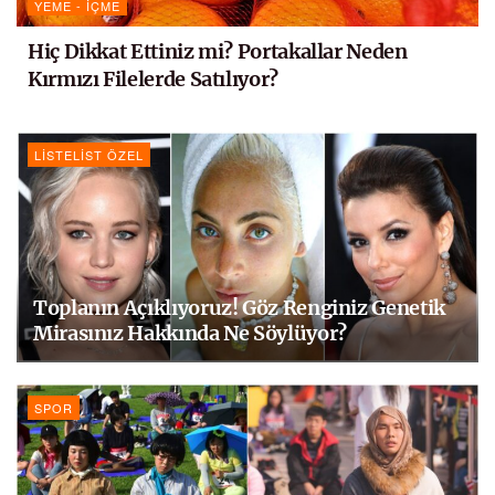
YEME - İÇME
Hiç Dikkat Ettiniz mi? Portakallar Neden
Kırmızı Filelerde Satılıyor?
LISTELIST ÖZEL
Toplanın Açıklıyoruz! Göz Renginiz Genetik
Mirasınız Hakkında Ne Söylüyor?
SPOR