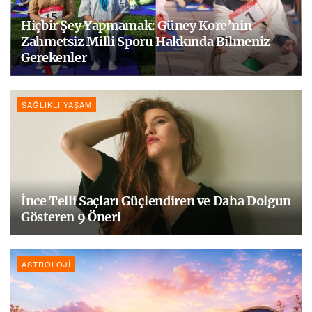
Hiçbir Şey Yapmamak: Güney Kore’nin
Zahmetsiz Milli Sporu Hakkında Bilmeniz
Gerekenler
SAĞLIKLI YAŞAM
İnce Telli Saçları Güçlendiren ve Daha Dolgun
Gösteren 9 Öneri
ASTROLOJI