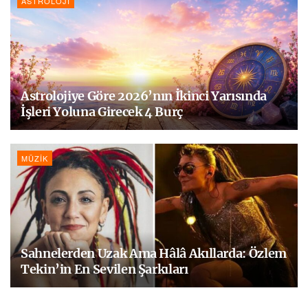
ASTROLOJI
Astrolojiye Göre 2026’nın İkinci Yarısında
İşleri Yoluna Girecek 4 Burç
MÜZIK
Sahnelerden Uzak Ama Hâlâ Akıllarda: Özlem
Tekin’in En Sevilen Şarkıları