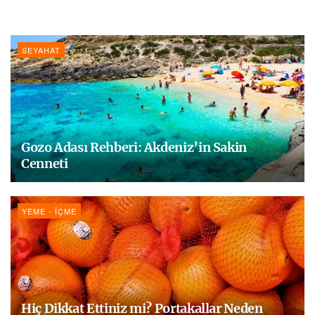
SEYAHAT
Gozo Adası Rehberi: Akdeniz’in Sakin
Cenneti
YEME - İÇME
Hiç Dikkat Ettiniz mi? Portakallar Neden