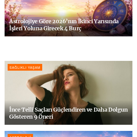
Astrolojiye Göre 2026’nın İkinci Yarısında
İşleri Yoluna Girecek 4 Burç
SAĞLIKLI YAŞAM
İnce Telli Saçları Güçlendiren ve Daha Dolgun
Gösteren 9 Öneri