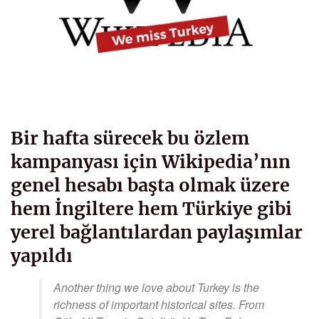
Bir hafta sürecek bu özlem
kampanyası için Wikipedia’nın
genel hesabı başta olmak üzere
hem İngiltere hem Türkiye gibi
yerel bağlantılardan paylaşımlar
yapıldı
Another thing we love about Turkey is the
richness of important historical sites. From