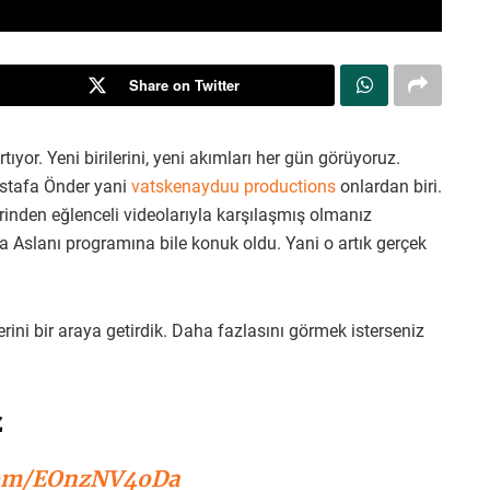
Share on Twitter
yor. Yeni birilerini, yeni akımları her gün görüyoruz.
ustafa Önder yani
vatskenayduu productions
onlardan biri.
birinden eğlenceli videolarıyla karşılaşmış olmanız
Aslanı programına bile konuk oldu. Yani o artık gerçek
rini bir araya getirdik. Daha fazlasını görmek isterseniz
z
.com/EOnzNV4oDa