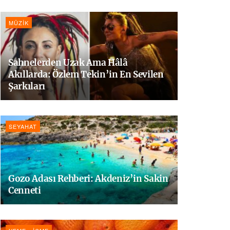
MÜZIK
Sahnelerden Uzak Ama Hâlâ
Akıllarda: Özlem Tekin’in En Sevilen
Şarkıları
SEYAHAT
Gozo Adası Rehberi: Akdeniz’in Sakin
Cenneti