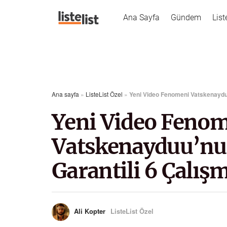
Ana Sayfa
Gündem
List
Ana sayfa
»
ListeList Özel
»
Yeni Video Fenomeni Vatskenaydu
Yeni Video Feno
Vatskenayduu’nu
Garantili 6 Çalış
Ali Kopter
ListeList Özel