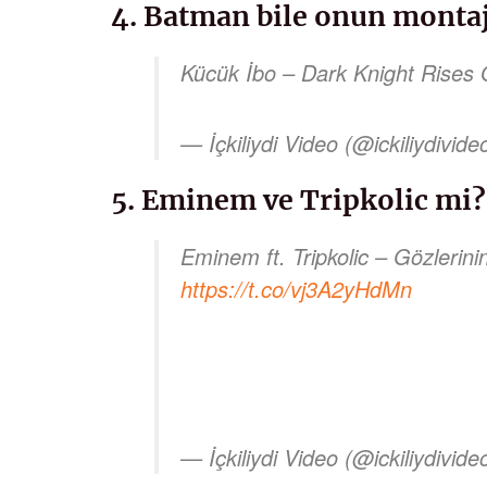
4. Batman bile onun montaj
Kücük İbo – Dark Knight Rise
— İçkiliydi Video (@ickiliydivide
5. Eminem ve Tripkolic mi?
Eminem ft. Tripkolic – Gözlerini
https://t.co/vj3A2yHdMn
— İçkiliydi Video (@ickiliydivide