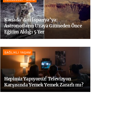
Kanada’dan İspanya’ya:
Astronotların Uzaya Gitmeden Önce
Eğitim Aldığı 5 Yer
SAĞLIKLI YAŞAM
Hepimiz Yapıyoruz! Televizyon
Karşısında Yemek Yemek Zararlı mı?