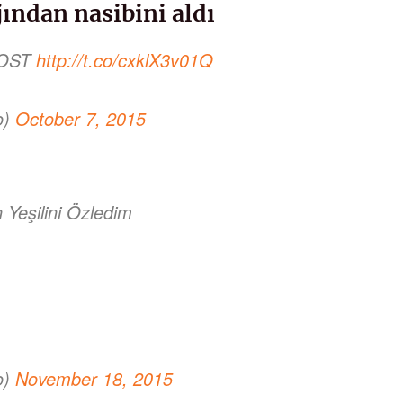
ından nasibini aldı
s OST
http://t.co/cxklX3v01Q
o)
October 7, 2015
n Yeşilini Özledim
o)
November 18, 2015