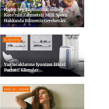
Hiçbir Şey Yapmamak: Güney
Kore’nin Zahmetsiz Milli Sporu
Hakkında Bilmeniz Gerekenler
ALIŞVERIŞ
Yaz Sıcaklarına Iyonizer Etkisi:
Portatif Klimalar
SAĞLIKLI YAŞAM