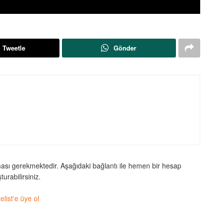
Tweetle
Gönder
ması gerekmektedir. Aşağıdaki bağlantı ile hemen bir hesap
turabilirsiniz.
telist'e üye ol