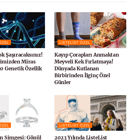
 ÖZEL
LISTELIST ÖZEL
k Şaşıracaksınız!
Kayıp Çorapları Anmaktan
rimizden Miras
Meyveli Kek Fırlatmaya!
10 Genetik Özellik
Dünyada Kutlanan
Birbirinden İlginç Özel
Günler
 ÖZEL
LISTELIST ÖZEL
ın Simgesi: Gönül
2023 Yılında ListeList