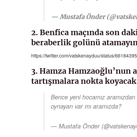
— Mustafa Önder (@vatsk
2. Benfica maçında son dak
beraberlik golünü atamayı
https://twitter.com/vatskenayduu/status/661843
3. Hamza Hamzaoğlu’nun a
tartışmalara nokta koyacak
Bence yeni hocamız aramızdan b
oynayan var mı aramızda?
— Mustafa Önder (@vatskena