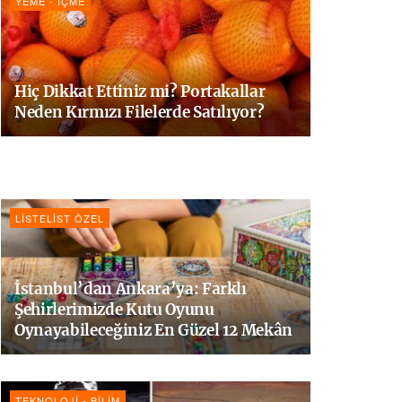
YEME - İÇME
Hiç Dikkat Ettiniz mi? Portakallar
Neden Kırmızı Filelerde Satılıyor?
LISTELIST ÖZEL
İstanbul’dan Ankara’ya: Farklı
Şehirlerimizde Kutu Oyunu
Oynayabileceğiniz En Güzel 12 Mekân
TEKNOLOJI - BILIM