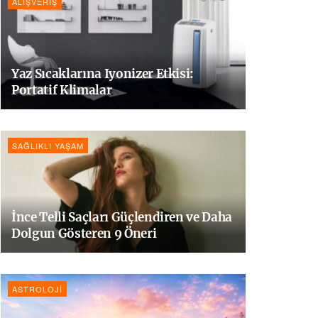
ALIŞVERIŞ
Yaz Sıcaklarına Iyonizer Etkisi:
Portatif Klimalar
SAĞLIKLI YAŞAM
İnce Telli Saçları Güçlendiren ve Daha
Dolgun Gösteren 9 Öneri
ASTROLOJI