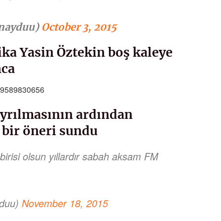
enayduu)
October 3, 2015
ika Yasin Öztekin boş kaleye
nca
959589830656
yrılmasının ardından
 bir öneri sundu
irisi olsun yıllardır sabah aksam FM
yduu)
November 18, 2015