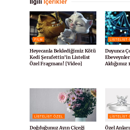
İlgili
İçerikler
FILM
LISTELIST
Heyecanla Beklediğimiz Kötü
Duyunca Ço
Kedi Şerafettin’in Listelist
Ebeveynle
Özel Fragmanı! [Video]
Aldığımız 
LISTELIST ÖZEL
LISTELIST
Doğduğunuz Ayın Çiçeği
Özel Anlar