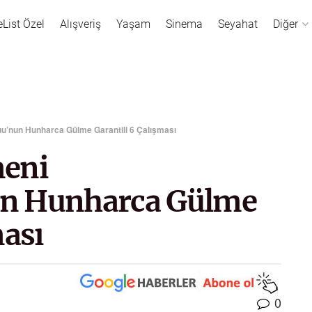
eList Özel
Alışveriş
Yaşam
Sinema
Seyahat
Diğer
u’nun Hunharca Gülme Garantili 6 Çalışması
meni
n Hunharca Gülme
ması
0