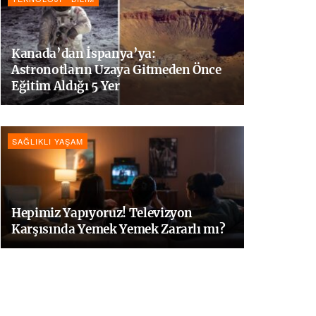
Kanada’dan İspanya’ya:
Astronotların Uzaya Gitmeden Önce
Eğitim Aldığı 5 Yer
SAĞLIKLI YAŞAM
Hepimiz Yapıyoruz! Televizyon
Karşısında Yemek Yemek Zararlı mı?