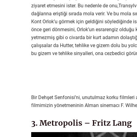
ziyaret etmesini ister. Bu nedenle de onu,Transyl
dağlarına eriştiği sırada mola verir. Ve bu mola sı
Kont Orlok’u görmek için geldiğini söylediğinde ise
önce geri dönmesini, Orlok’un esrarengiz olduğu ka
yetmezmiş gibi o civarda bir kurt adamın dolaştığ
çalışsalar da Hutter, tehlike ve gizem dolu bu yol
bu gizem ve tehlike sinyalleri, ona cezbedici görü
Bir Dehşet Senfonisi’ni, unutulmaz korku filmleri 
filmimizin yönetmeninin Alman sinemacı F. Wilhel
3. Metropolis – Fritz Lang