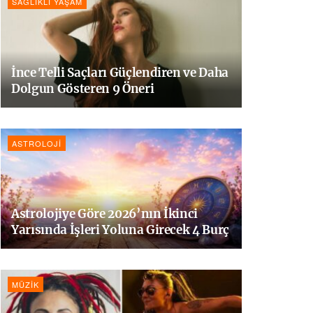
SAĞLIKLI YAŞAM
İnce Telli Saçları Güçlendiren ve Daha
Dolgun Gösteren 9 Öneri
ASTROLOJI
Astrolojiye Göre 2026’nın İkinci
Yarısında İşleri Yoluna Girecek 4 Burç
MÜZIK