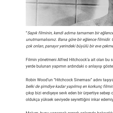
“
Sapık filminin, kendi adıma tamamen bir eğlenc
unutmamalısınız. Bana göre bir eğlence filmidir. 
çok onları, panayır yerindeki büyülü bir eve çekm
Filmin yönetmeni Alfred Hitchcock’a ait olan bu sö
yerde bulunan yapımın ardındaki o anlayışı göster
Robin Wood’un “Hitchcock Sineması” adını taşıyan 
belki de şimdiye kadar yapılmış en korkunç filmin 
çıkıp bizi endişeye sevk eden bir ürpertiye sebep ol
oldukça yüksek seviyede seyrettiğini inkar edemi