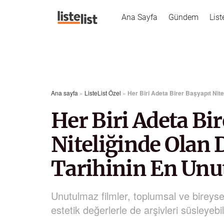
Ana Sayfa
Gündem
List
Ana sayfa
»
ListeList Özel
»
Her Biri Adeta Birer Başyapıt Nit
Her Biri Adeta Bi
Niteliğinde Olan
Tarihinin En Unu
Unutulmaz filmler, toplumsal ve bireyse
estetik değerlerle de arşivleri süsleyebil