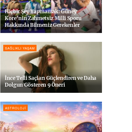
Hiçbir Şey Yapmamak: Güney
Kore’nin Zahmetsiz Milli Sporu
Hakkında Bilmeniz Gerekenler
SAĞLIKLI YAŞAM
İnce Telli Saçları Güçlendiren ve Daha
Dolgun Gösteren 9 Öneri
ASTROLOJI