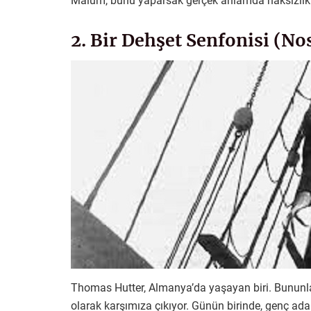
Malum, bunu yaparsak gerçek anlamda haksızlık 
2. Bir Dehşet Senfonisi (N
Thomas Hutter, Almanya’da yaşayan biri. Bununla b
olarak karşımıza çıkıyor. Günün birinde, genç adam