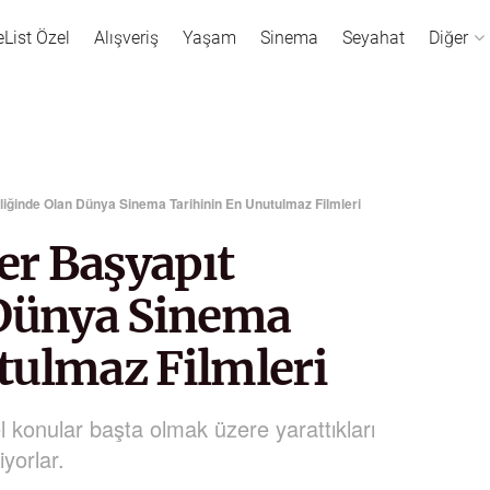
eList Özel
Alışveriş
Yaşam
Sinema
Seyahat
Diğer
eliğinde Olan Dünya Sinema Tarihinin En Unutulmaz Filmleri
rer Başyapıt
 Dünya Sinema
tulmaz Filmleri
l konular başta olmak üzere yarattıkları
iyorlar.