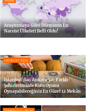
YAŞAM
Araştırmaya Göre Dünyanın En
Narsist Ülkeleri Belli Oldu!
LISTELIST ÖZEL
İstanbul’dan Ankara’ya: Farklı
Şehirlerimizde Kutu Oyunu
Oynayabileceğiniz En Güzel 12 Mekân
TEKNOLOJI - BILIM