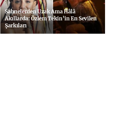
Sahnelerden Uzak Ama Hâlâ
Akıllarda: Özlem Tekin’in En Sevilen
Şarkıları