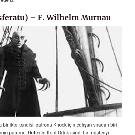
ederiz.
osferatu) – F. Wilhelm Murnau
irlikte kendisi, patronu Knock için çalışan sıradan biri
ın patronu, Hutter’in Kont Orlok isimli bir müşteriyi