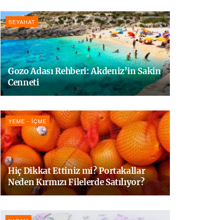
SEYAHAT
Gozo Adası Rehberi: Akdeniz’in Sakin
Cenneti
YEME - İÇME
Hiç Dikkat Ettiniz mi? Portakallar
Neden Kırmızı Filelerde Satılıyor?