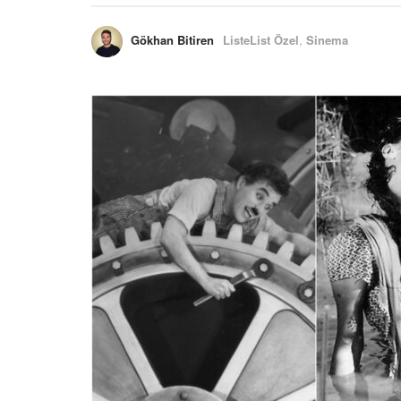
Gökhan Bitiren
ListeList Özel
,
Sinema