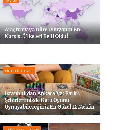
YAŞAM
Araştırmaya Göre Dünyanın En
Narsist Ülkeleri Belli Oldu!
LISTELIST ÖZEL
İstanbul’dan Ankara’ya: Farklı
Şehirlerimizde Kutu Oyunu
Oynayabileceğiniz En Güzel 12 Mekân
TEKNOLOJI - BILIM