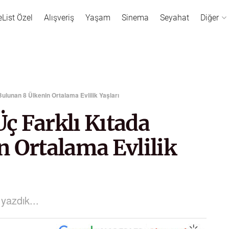
eList Özel
Alışveriş
Yaşam
Sinema
Seyahat
Diğer
 Bulunan 8 Ülkenin Ortalama Evlilik Yaşları
Üç Farklı Kıtada
 Ortalama Evlilik
 yazdık...