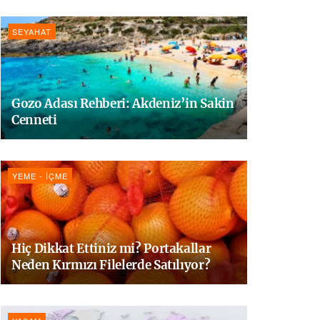
SEYAHAT
Gozo Adası Rehberi: Akdeniz’in Sakin
Cenneti
YEME - İÇME
Hiç Dikkat Ettiniz mi? Portakallar
Neden Kırmızı Filelerde Satılıyor?