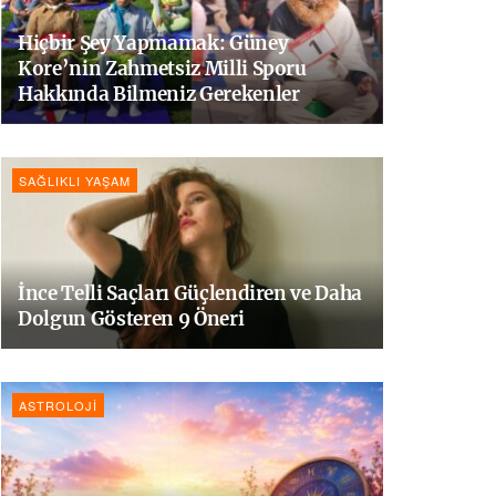
Hiçbir Şey Yapmamak: Güney
Kore’nin Zahmetsiz Milli Sporu
Hakkında Bilmeniz Gerekenler
SAĞLIKLI YAŞAM
İnce Telli Saçları Güçlendiren ve Daha
Dolgun Gösteren 9 Öneri
ASTROLOJI