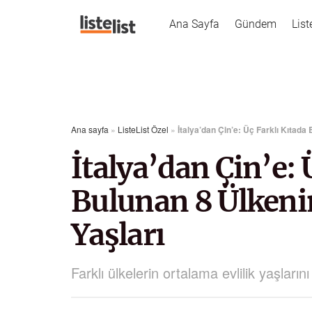
Ana Sayfa
Gündem
List
Ana sayfa
»
ListeList Özel
»
İtalya’dan Çin’e: Üç Farklı Kıtada
İtalya’dan Çin’e: 
Bulunan 8 Ülkenin
Yaşları
Farklı ülkelerin ortalama evlilik yaşlarını