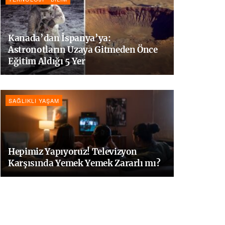
Kanada’dan İspanya’ya:
Astronotların Uzaya Gitmeden Önce
Eğitim Aldığı 5 Yer
SAĞLIKLI YAŞAM
Hepimiz Yapıyoruz! Televizyon
Karşısında Yemek Yemek Zararlı mı?