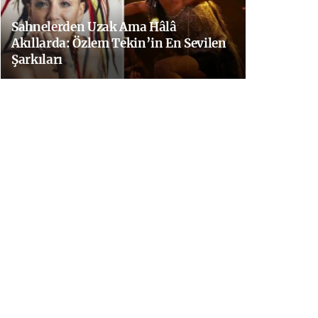
Sahnelerden Uzak Ama Hâlâ
Akıllarda: Özlem Tekin’in En Sevilen
Şarkıları