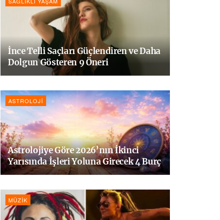
SAĞLIKLI YAŞAM
İnce Telli Saçları Güçlendiren ve Daha
Dolgun Gösteren 9 Öneri
ASTROLOJI
Astrolojiye Göre 2026’nın İkinci
Yarısında İşleri Yoluna Girecek 4 Burç
MÜZIK