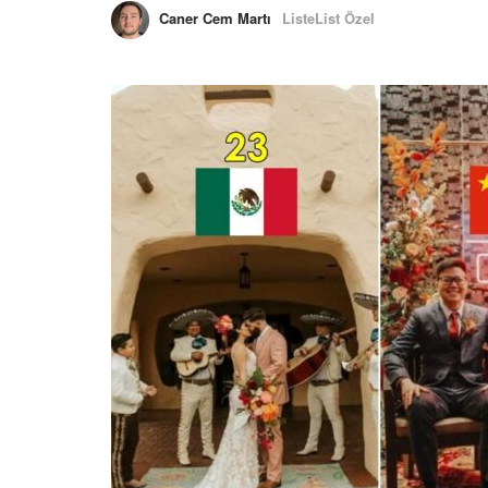
Caner Cem Martı
ListeList Özel