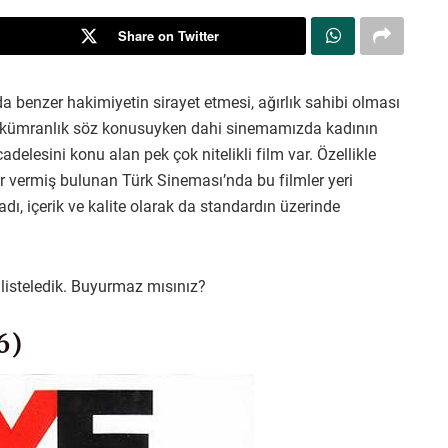
Share on Twitter
 benzer hakimiyetin sirayet etmesi, ağırlık sahibi olması
 hükümranlık söz konusuyken dahi sinemamızda kadının
adelesini konu alan pek çok nitelikli film var. Özellikle
nler vermiş bulunan Türk Sineması’nda bu filmler yeri
ı, içerik ve kalite olarak da standardın üzerinde
in listeledik. Buyurmaz mısınız?
6)