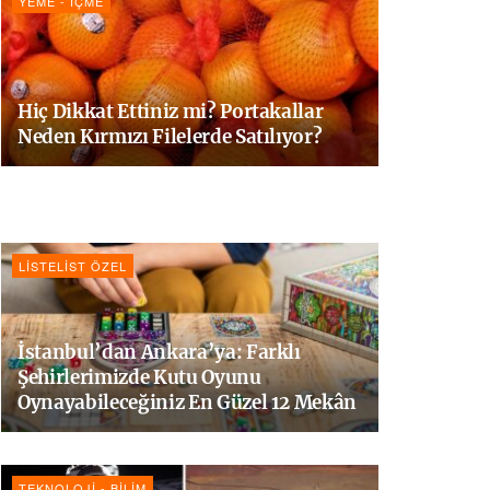
YEME - İÇME
Hiç Dikkat Ettiniz mi? Portakallar
Neden Kırmızı Filelerde Satılıyor?
LISTELIST ÖZEL
İstanbul’dan Ankara’ya: Farklı
Şehirlerimizde Kutu Oyunu
Oynayabileceğiniz En Güzel 12 Mekân
TEKNOLOJI - BILIM