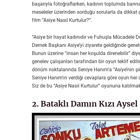
başarıyla fotoğraflarken, kadının toplumda barınabi
meseleler üzerinden sorduğu sorularla da dikkat 
film “Asiye Nasıl Kurtulur?”.
“Asiye bir hayat kadınıdır ve Fuhuşla Mücadele De
Dernek Başkanı Asiye’yi ziyarete geldiğinde genel
Bunun üzerine “insan her koşulda direnebilir” di
genelev çalışanları tarafından bir oyun teklif edilir
dönüm noktalarında Seniye Hanım’a “Asiye’nin şim
Seniye Hanım’ın verdiği cevaplara göre oyun her 
Siz de bu “Asiye Nasıl Kurtulur” oyununa katılma
2. Bataklı Damın Kızı Aysel