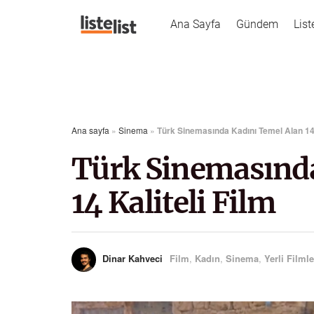
Ana Sayfa
Gündem
List
Ana sayfa
»
Sinema
»
Türk Sinemasında Kadını Temel Alan 14 
Türk Sinemasında
14 Kaliteli Film
Dinar Kahveci
Film
,
Kadın
,
Sinema
,
Yerli Filmle