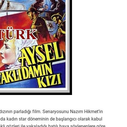
dızının parladığı film. Senaryosunu Nazım Hikmet’in
mada kadın star döneminin de başlangıcı olarak kabul
kli gözleri ile yakaladığı batılı hava söylenenlere göre,