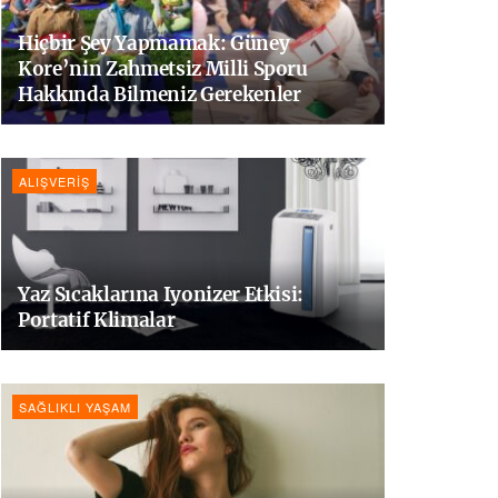
Hiçbir Şey Yapmamak: Güney
Kore’nin Zahmetsiz Milli Sporu
Hakkında Bilmeniz Gerekenler
ALIŞVERIŞ
Yaz Sıcaklarına Iyonizer Etkisi:
Portatif Klimalar
SAĞLIKLI YAŞAM