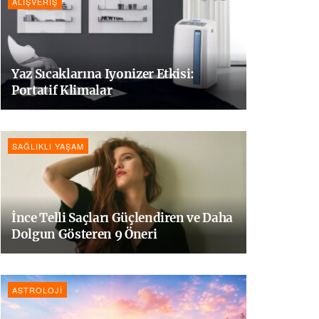
ALIŞVERIŞ
Yaz Sıcaklarına Iyonizer Etkisi:
Portatif Klimalar
SAĞLIKLI YAŞAM
İnce Telli Saçları Güçlendiren ve Daha
Dolgun Gösteren 9 Öneri
ASTROLOJI