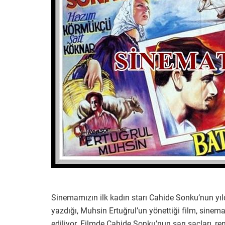
Sinemamızın ilk kadın starı Cahide Sonku’nun yıl
yazdığı, Muhsin Ertuğrul’un yönettiği film, sine
ediliyor. Filmde Cahide Sonku’nun sarı saçları, ren