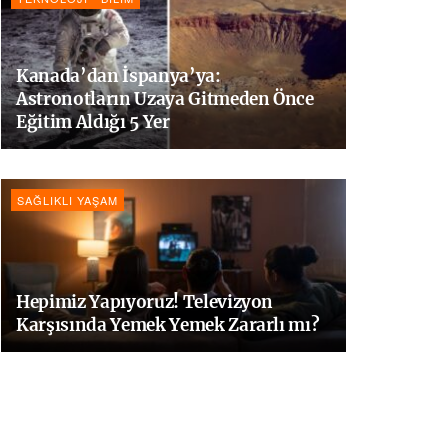
Kanada’dan İspanya’ya:
Astronotların Uzaya Gitmeden Önce
Eğitim Aldığı 5 Yer
SAĞLIKLI YAŞAM
Hepimiz Yapıyoruz! Televizyon
Karşısında Yemek Yemek Zararlı mı?