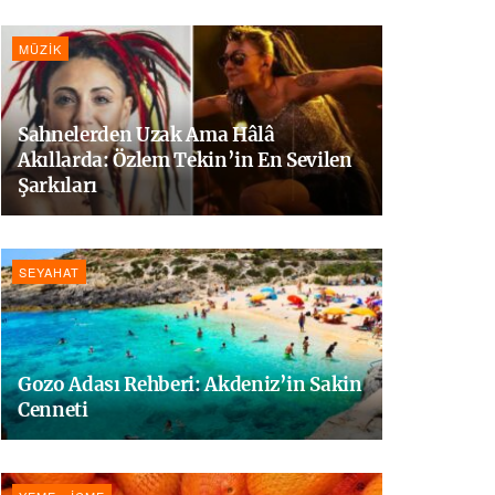
MÜZIK
Sahnelerden Uzak Ama Hâlâ
Akıllarda: Özlem Tekin’in En Sevilen
Şarkıları
SEYAHAT
Gozo Adası Rehberi: Akdeniz’in Sakin
Cenneti