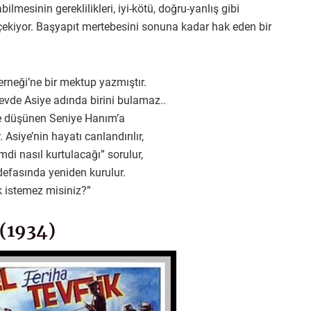
lmesinin gereklilikleri, iyi-kötü, doğru-yanlış gibi
çekiyor. Başyapıt mertebesini sonuna kadar hak eden bir
rneği’ne bir mektup yazmıştır.
evde Asiye adında birini bulamaz..
ye düşünen Seniye Hanım’a
. Asiye’nin hayatı canlandırılır,
di nasıl kurtulacağı” sorulur,
defasında yeniden kurulur.
k istemez misiniz?”
 (1934)