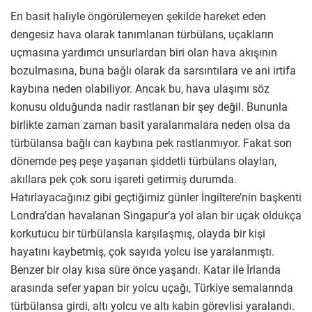
En basit haliyle öngörülemeyen şekilde hareket eden
dengesiz hava olarak tanımlanan türbülans, uçakların
uçmasına yardımcı unsurlardan biri olan hava akışının
bozulmasına, buna bağlı olarak da sarsıntılara ve ani irtifa
kaybına neden olabiliyor. Ancak bu, hava ulaşımı söz
konusu olduğunda nadir rastlanan bir şey değil. Bununla
birlikte zaman zaman basit yaralanmalara neden olsa da
türbülansa bağlı can kaybına pek rastlanmıyor. Fakat son
dönemde peş peşe yaşanan şiddetli türbülans olayları,
akıllara pek çok soru işareti getirmiş durumda.
Hatırlayacağınız gibi geçtiğimiz günler İngiltere’nin başkenti
Londra’dan havalanan Singapur’a yol alan bir uçak oldukça
korkutucu bir türbülansla karşılaşmış, olayda bir kişi
hayatını kaybetmiş, çok sayıda yolcu ise yaralanmıştı.
Benzer bir olay kısa süre önce yaşandı. Katar ile İrlanda
arasında sefer yapan bir yolcu uçağı, Türkiye semalarında
türbülansa girdi, altı yolcu ve altı kabin görevlisi yaralandı.