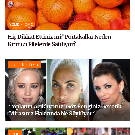
YEME - İÇME
Hiç Dikkat Ettiniz mi? Portakallar Neden
Kırmızı Filelerde Satılıyor?
LISTELIST ÖZEL
Toplanın Açıklıyoruz! Göz Renginiz Genetik
Mirasınız Hakkında Ne Söylüyor?
SPOR