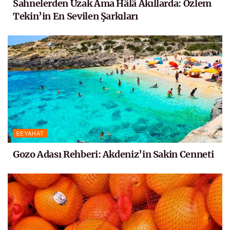
Sahnelerden Uzak Ama Hâlâ Akıllarda: Özlem
Tekin’in En Sevilen Şarkıları
SEYAHAT
Gozo Adası Rehberi: Akdeniz’in Sakin Cenneti