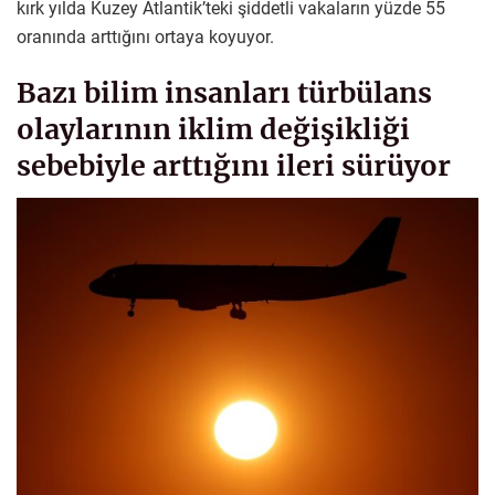
kırk yılda Kuzey Atlantik’teki şiddetli vakaların yüzde 55
oranında arttığını ortaya koyuyor.
Bazı bilim insanları türbülans
olaylarının iklim değişikliği
sebebiyle arttığını ileri sürüyor