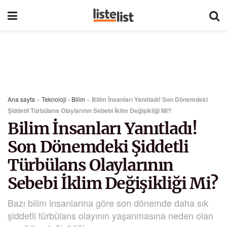
Ana sayfa
»
Teknoloji - Bilim
»
Bilim İnsanları Yanıtladı! Son Dönemdeki
Şiddetli Türbülans Olaylarının Sebebi İklim Değişikliği Mi?
Bilim İnsanları Yanıtladı!
Son Dönemdeki Şiddetli
Türbülans Olaylarının
Sebebi İklim Değişikliği Mi?
Bazı bilim insanlarına göre son dönemde daha sık
şiddetli türbülans olayının yaşanmasına neden olan