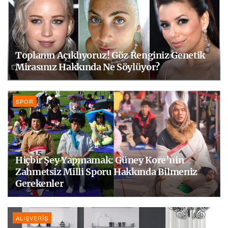
Toplanın Açıklıyoruz! Göz Renginiz Genetik
Mirasınız Hakkında Ne Söylüyor?
SPOR
Hiçbir Şey Yapmamak: Güney Kore’nin
Zahmetsiz Milli Sporu Hakkında Bilmeniz
Gerekenler
ALIŞVERIŞ